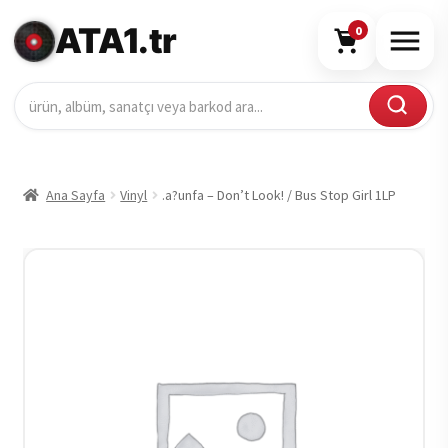
ATA1.tr
0
Ana Sayfa
Vinyl
.a?unfa – Don’t Look! / Bus Stop Girl 1LP