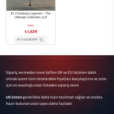
#1 Christmas Legends – The
Ultimate Collection 1LP
Vinyl
₺
1,639
8717662582899
Sipariş vermeden önce lütfen UK ve EU listeleri dahil
olmak üzere tüm listelerdeki fiyatları karşılaştırın ve sizin
için en avantajlı olan listeden sipariş verin.
UK listesi
genellikle daha hızlı teslimat sağlar ve stokta
hazır bulunan ürün sayısı daha fazladır.