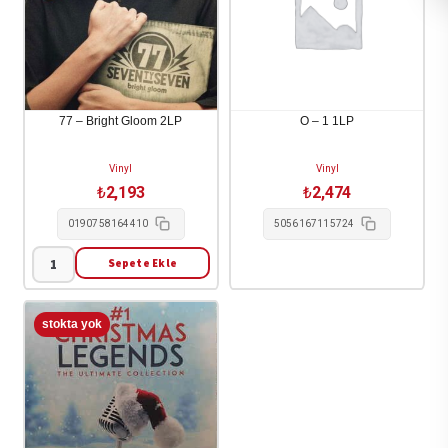
77 – Bright Gloom 2LP
O – 1 1LP
Vinyl
Vinyl
₺
2,193
₺
2,474
0190758164410
5056167115724
Sepete Ekle
77
-
Bright
Gloom
2LP
adet