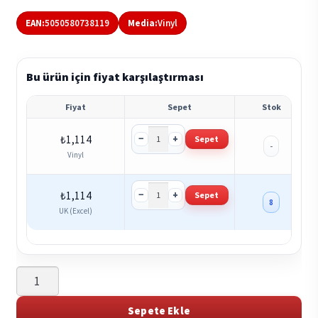
EAN:
5050580738119
Media:
Vinyl
Bu ürün için fiyat karşılaştırması
Fiyat
Sepet
Stok
−
+
₺
1,114
Sepet
-
Vinyl
−
+
₺
1,114
Sepet
8
UK (Excel)
.a?
unfa
-
Sepete Ekle