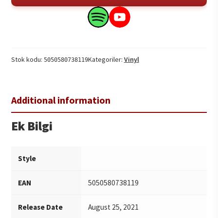
Don't
Look!
Search
Search
/
this
this
Bus
product
product
Stop
on
on
Stok kodu:
Kategoriler:
Vinyl
5050580738119
Girl
Spotify
YouTube
1LP
adet
Ek Bilgi
Style
EAN
5050580738119
Release Date
August 25, 2021