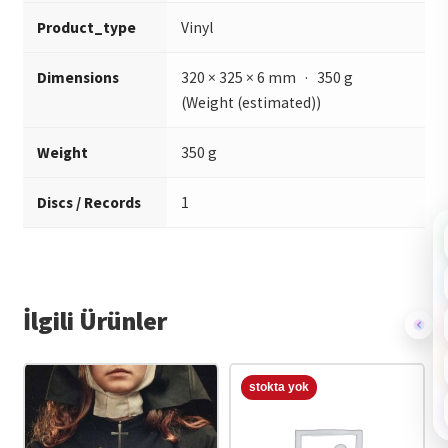
Product_type
Vinyl
Dimensions
320 × 325 × 6 mm · 350 g
(Weight (estimated))
Weight
350 g
Discs / Records
1
İlgili Ürünler