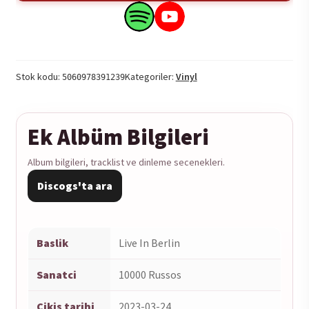
-
Live
Search
Search
In
this
this
Berlin
product
product
2LP
on
on
Stok kodu:
Kategoriler:
Vinyl
5060978391239
adet
Spotify
YouTube
Ek Albüm Bilgileri
Album bilgileri, tracklist ve dinleme secenekleri.
Discogs'ta ara
Baslik
Live In Berlin
Sanatci
10000 Russos
Cikis tarihi
2023-03-24