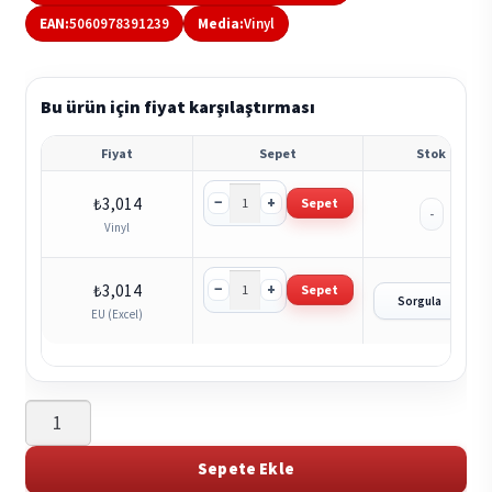
EAN:
5060978391239
Media:
Vinyl
Bu ürün için fiyat karşılaştırması
Fiyat
Sepet
Stok
−
+
₺
3,014
Sepet
-
Vinyl
−
+
₺
3,014
Sepet
?
Sorgula
EU (Excel)
10
000
Russos
Sepete Ekle