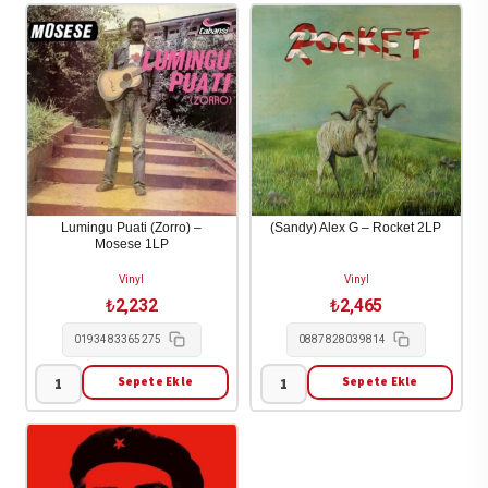
Lumingu Puati (Zorro) –
(Sandy) Alex G – Rocket 2LP
Mosese 1LP
Vinyl
Vinyl
₺
2,232
₺
2,465
0193483365275
0887828039814
Sepete Ekle
Sepete Ekle
Lumingu
(Sandy)
Puati
Alex
(Zorro)
G
-
-