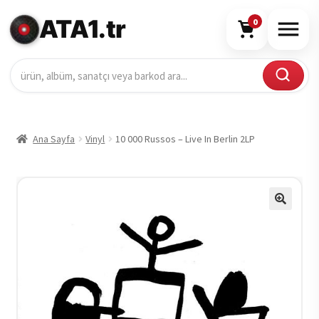
ATA1.tr
0
Ana Sayfa
Vinyl
10 000 Russos – Live In Berlin 2LP
🔍