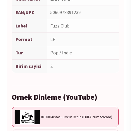
EAN/UPC
5060978391239
Label
Fuzz Club
Format
LP
Tur
Pop / Indie
Birim sayisi
2
Ornek Dinleme (YouTube)
10 000 Russos - Live In Berlin (Full Album Stream)