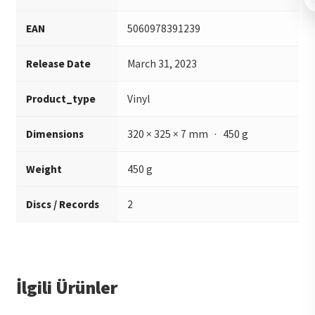
EAN
5060978391239
Release Date
March 31, 2023
Product_type
Vinyl
Dimensions
320 × 325 × 7 mm · 450 g
Weight
450 g
Discs / Records
2
İlgili Ürünler