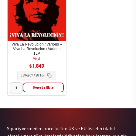
Mosese
Rocket
1LP
2LP
adet
adet
Viva La Revolucion / Various –
Viva La Revolucion / Various
1LP
Vinyl
₺
1,849
3596974428164
Sepete Ekle
Viva
La
Revolucion
/
Various
Sipariş vermeden önce lütfen UK ve EU listeleri dahil
-