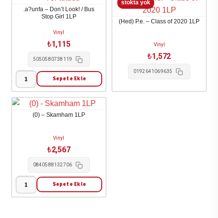
.a?unfa – Don’t Look! / Bus
Stop Girl 1LP
(Hed) P.e. – Class of 2020 1LP
Vinyl
₺
1,115
Vinyl
₺
1,572
5050580738119
0192641069635
Sepete Ekle
.a?
unfa
-
(0) – Skamham 1LP
Don't
Look!
Vinyl
/
₺
2,567
Bus
0840588132706
Stop
Girl
Sepete Ekle
(0)
1LP
-
adet
Skamham