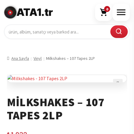
ATA1.tr
0
Ana Sayfa
Vinyl
Milkshakes – 107 Tapes 2LP
🔍
MILKSHAKES – 107
TAPES 2LP