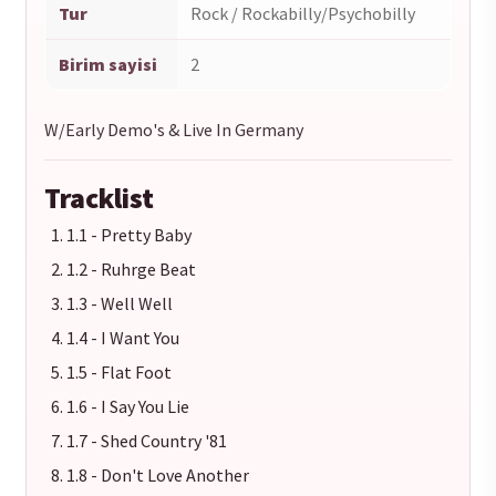
Tur
Rock / Rockabilly/Psychobilly
Birim sayisi
2
W/Early Demo's & Live In Germany
Tracklist
1.1 - Pretty Baby
1.2 - Ruhrge Beat
1.3 - Well Well
1.4 - I Want You
1.5 - Flat Foot
1.6 - I Say You Lie
1.7 - Shed Country '81
1.8 - Don't Love Another