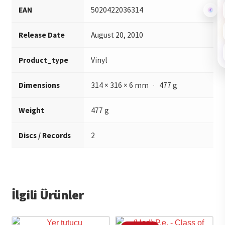
EAN
5020422036314
2.13 - El Salvador
2.14 - Boys
Release Date
August 20, 2010
Product_type
Vinyl
Dimensions
314 × 316 × 6 mm · 477 g
Weight
477 g
Discs / Records
2
İlgili Ürünler