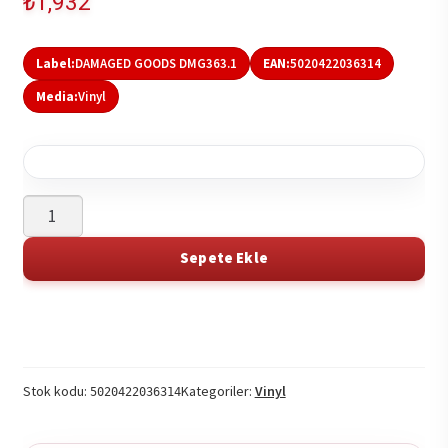
₺
1,932
Label:
DAMAGED GOODS DMG363.1
EAN:
5020422036314
Media:
Vinyl
Milkshakes
-
107
Sepete Ekle
Tapes
2LP
Search
Search
adet
this
this
product
product
on
on
Stok kodu:
Kategoriler:
Vinyl
5020422036314
Spotify
YouTube