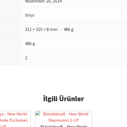
November 29, 2024
Vinyl
311 × 315 × 8 mm · 486 g
486 g
2
İlgili Ürünler
$Uicideboy$ – New World