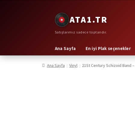
Dolaşıma
İçeriğe
ATA1.TR
geç
geç
Satışlarımız sadece toptandır.
Ana Sayfa
En iyi Plak seçenekler
Ana Sayfa
Vinyl
21St Century Schizoid Band – 