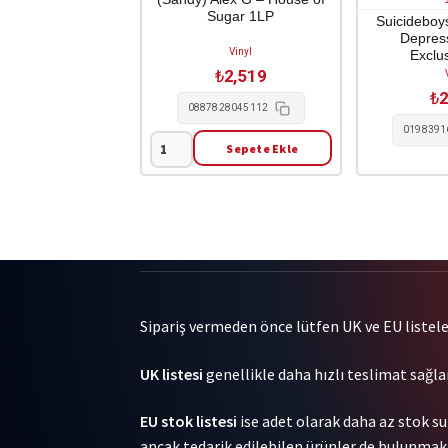
Sugar 1LP
Suicideboy
Depress
Vinyl
Exclu
₺
2,519
₺
2
0887828045112
0198391
Sepete Ekle
(Sandy)
Alex
G
-
House
of
Sugar
1LP
Sipariş vermeden önce lütfen UK ve EU listeleri
adet
UK listesi
genellikle daha hızlı teslimat sağlar
EU stok listesi
ise adet olarak daha az stok su
ancak tedarik edilebilen ürünler de bulunmakta