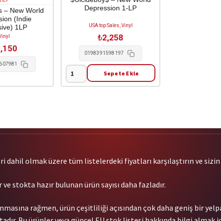
Depression 1-LP
s – New World
ion (Indie
USA top Sales, Vinyl
sive) 1LP
₺
2,258
Vinyl
,150
0198391598197
607981
Sepete Ekle
$Uicideboy$
-
New
World
Depression
1-
LP
adet
 dahil olmak üzere tüm listelerdeki fiyatları karşılaştırın ve sizin i
 ve stokta hazır bulunan ürün sayısı daha fazladır.
nmasına rağmen, ürün çeşitliliği açısından çok daha geniş bir yel
dır. Bu ürünler veya güncel EU stok listesi hakkında bilgi almak iç