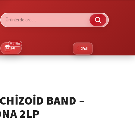
Ara:
0 ürün
₺
0
Full
CHIZOID BAND –
ONA 2LP