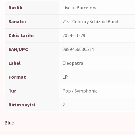
Baslik
Live In Barcelona
Sanatci
21st Century Schizoid Band
Cikis tarihi
2024-11-29
EAN/UPC
0889466630514
Label
Cleopatra
Format
LP
Tur
Pop / Symphonic
Birim sayisi
2
Blue