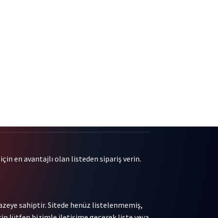
çin en avantajlı olan listeden sipariş verin.
pazeye sahiptir. Sitede henüz listelenmemiş,
in lütfen bizimle iletişime geçerek liste veya