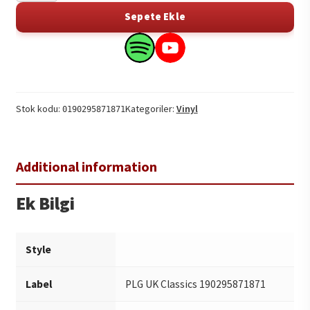
-
Sepete Ekle
The
3
Search
Search
Tenors
this
this
in
product
product
concert
on
on
Stok kodu:
Kategoriler:
Vinyl
0190295871871
1994
Spotify
YouTube
2LP
adet
Ek Bilgi
Style
Label
PLG UK Classics 190295871871