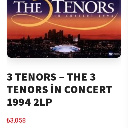
3 TENORS – THE 3
TENORS IN CONCERT
1994 2LP
₺
3,058