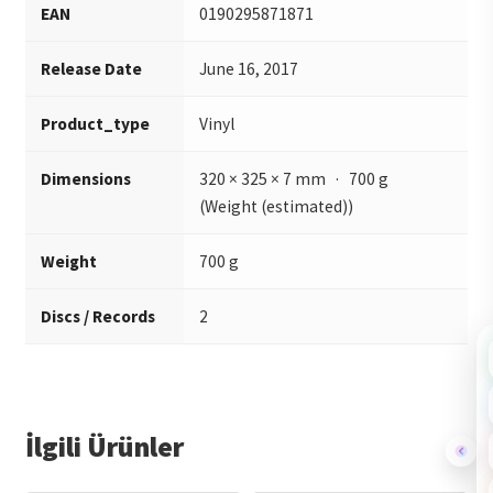
EAN
0190295871871
Release Date
June 16, 2017
Product_type
Vinyl
Dimensions
320 × 325 × 7 mm · 700 g
(Weight (estimated))
Weight
700 g
Discs / Records
2
İlgili Ürünler