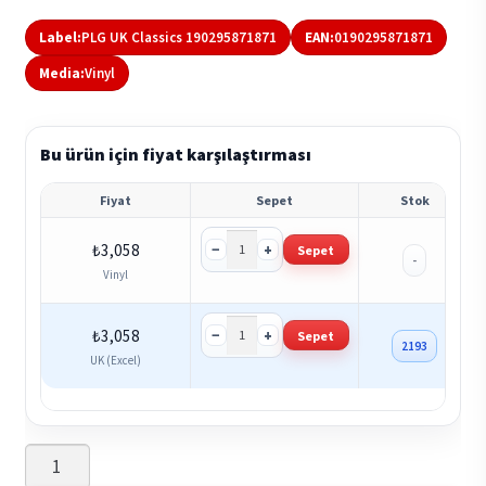
Label:
PLG UK Classics 190295871871
EAN:
0190295871871
Media:
Vinyl
Bu ürün için fiyat karşılaştırması
Fiyat
Sepet
Stok
−
+
₺
3,058
Sepet
-
Vinyl
−
+
₺
3,058
Sepet
2193
UK (Excel)
3
Tenors