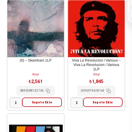
(0) – Skamham 1LP
Viva La Revolucion / Various –
Viva La Revolucion / Various
1LP
Vinyl
Vinyl
₺
2,561
₺
1,845
0840588132706
3596974428164
Sepete Ekle
Sepete Ekle
(0)
Viva
-
La
Skamham
Revolucion
1LP
/