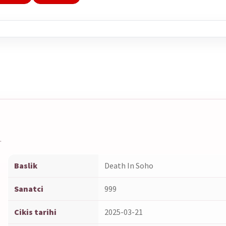
earch
his
roduct
n
ouTube
.
Baslik
Death In Soho
Sanatci
999
Cikis tarihi
2025-03-21