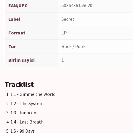
EAN/UPC
5036436155620
Label
Secret
Format
LP
Tur
Rock / Punk
Birim sayisi
1
Tracklist
1.1 - Gimme the World
1.2 - The System
1.3 - Innocent
1.4 - Last Breath
1.5 - 99 Days