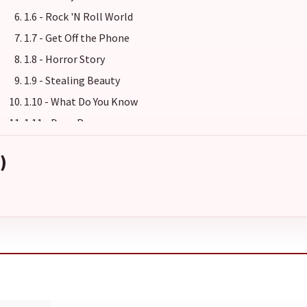
1.6 - Rock 'N Roll World
1.7 - Get Off the Phone
1.8 - Horror Story
1.9 - Stealing Beauty
1.10 - What Do You Know
1.11 - Deep Peace
1.12 - Too Much Money
)
1.13 - Life of Crime
1.14 - The Avenue
1.15 - Bomb You