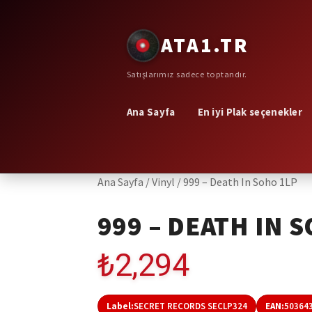
Dolaşıma
İçeriğe
ATA1.TR
geç
geç
Satışlarımız sadece toptandır.
Ana Sayfa
En iyi Plak seçenekler
Ana Sayfa
/
Vinyl
/
999 – Death In Soho 1LP
999 – DEATH IN 
₺
2,294
Label:
SECRET RECORDS SECLP324
EAN:
50364