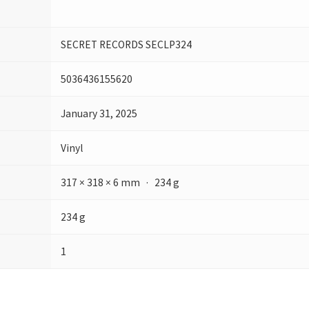
SECRET RECORDS SECLP324
5036436155620
January 31, 2025
Vinyl
317 × 318 × 6 mm · 234 g
234 g
1