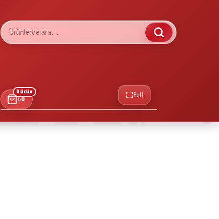
Ara:
0 ürün
Full
₺
0