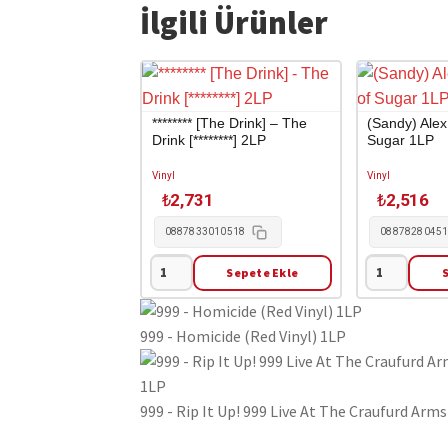
İlgili Ürünler
******** [The Drink] – The
(Sandy) Alex
Drink [********] 2LP
Sugar 1LP
Vinyl
Vinyl
₺
2,731
₺
2,516
0887833010518
0887828045
Sepete Ekle
********
(Sandy)
[The
Alex
Drink]
G
999 - Homicide (Red Vinyl) 1LP
-
-
The
House
Drink
of
999 - Rip It Up! 999 Live At The Craufurd Arm
[********]
Sugar