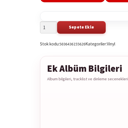
999
Sepete Ekle
Search
S
-
this
t
Death
Stok kodu:
Kategoriler:
Vinyl
product
p
5036436155620
In
on
o
Soho
Spotify
Y
1LP
Ek Albüm Bilgileri
adet
Album bilgileri, tracklist ve dinleme secenekleri