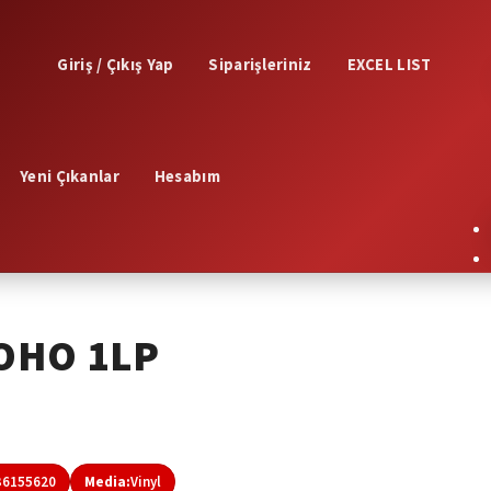
Giriş / Çıkış Yap
Siparişleriniz
EXCEL LIST
Yeni Çıkanlar
Hesabım
SOHO 1LP
36155620
Media:
Vinyl