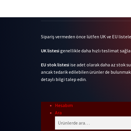
2LP
1LP
adet
adet
Sipariş vermeden önce lütfen UK ve EU listeleri
UK listesi
genellikle daha hızlı teslimat sağlar
EU stok listesi
ise adet olarak daha az stok su
ancak tedarik edilebilen ürünler de bulunmakta
detaylı bilgi talep edin.
Hesabım
Ara
Ara:
Ara