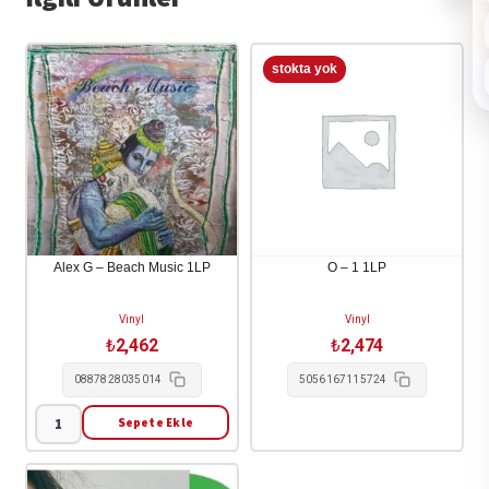
Alex G – Beach Music 1LP
O – 1 1LP
Vinyl
Vinyl
₺
2,462
₺
2,474
0887828035014
5056167115724
Sepete Ekle
Alex
G