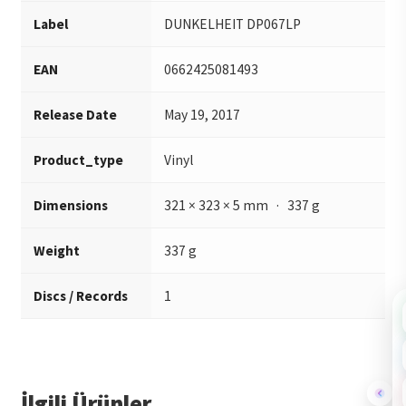
Label
DUNKELHEIT DP067LP
EAN
0662425081493
Release Date
May 19, 2017
Product_type
Vinyl
Dimensions
321 × 323 × 5 mm · 337 g
Weight
337 g
Discs / Records
1
İlgili Ürünler