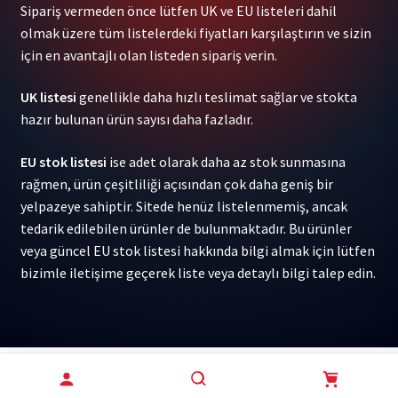
Sipariş vermeden önce lütfen UK ve EU listeleri dahil
Exclusive
olmak üzere tüm listelerdeki fiyatları karşılaştırın ve sizin
Dayglo
için en avantajlı olan listeden sipariş verin.
Green
Vinyl)
UK listesi
genellikle daha hızlı teslimat sağlar ve stokta
1LP
hazır bulunan ürün sayısı daha fazladır.
adet
EU stok listesi
ise adet olarak daha az stok sunmasına
rağmen, ürün çeşitliliği açısından çok daha geniş bir
yelpazeye sahiptir. Sitede henüz listelenmemiş, ancak
tedarik edilebilen ürünler de bulunmaktadır. Bu ürünler
veya güncel EU stok listesi hakkında bilgi almak için lütfen
bizimle iletişime geçerek liste veya detaylı bilgi talep edin.