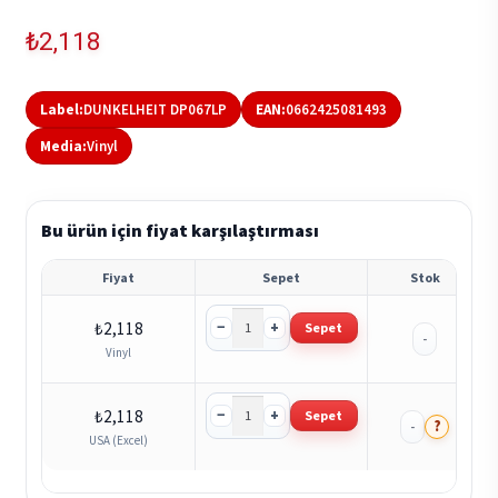
₺
2,118
Label:
DUNKELHEIT DP067LP
EAN:
0662425081493
Media:
Vinyl
Bu ürün için fiyat karşılaştırması
Fiyat
Sepet
Stok
−
+
₺
2,118
Sepet
-
Vinyl
−
+
₺
2,118
Sepet
?
-
USA (Excel)