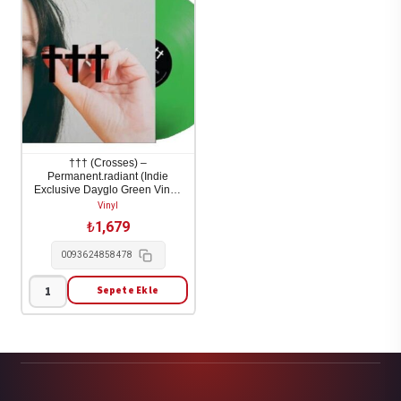
-
Beach
Music
1LP
adet
††† (Crosses) –
Permanent.radiant (Indie
Exclusive Dayglo Green Vinyl)
1LP
Vinyl
₺
1,679
0093624858478
Sepete Ekle
†††
(Crosses)
-
Permanent.radiant
(Indie