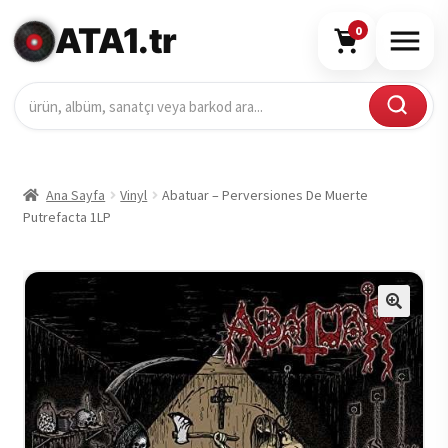
ATA1.tr
0
Ana Sayfa
Vinyl
Abatuar – Perversiones De Muerte
Putrefacta 1LP
🔍