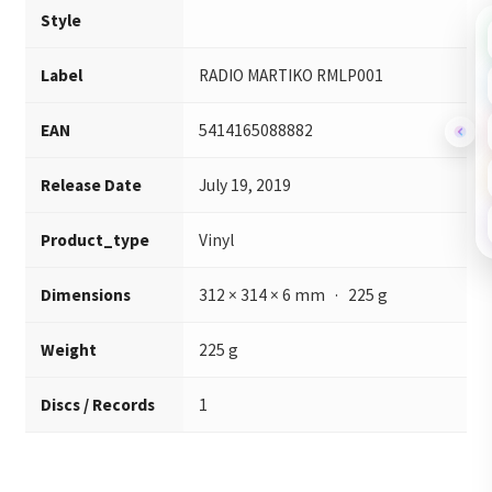
Style
Label
RADIO MARTIKO RMLP001
EAN
5414165088882
Release Date
July 19, 2019
Product_type
Vinyl
Dimensions
312 × 314 × 6 mm · 225 g
Weight
225 g
Discs / Records
1