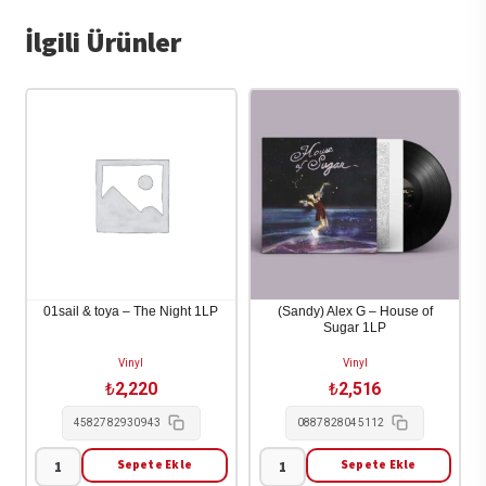
İlgili Ürünler
01sail & toya – The Night 1LP
(Sandy) Alex G – House of
Sugar 1LP
Vinyl
Vinyl
₺
2,220
₺
2,516
4582782930943
0887828045112
Sepete Ekle
Sepete Ekle
01sail
(Sandy)