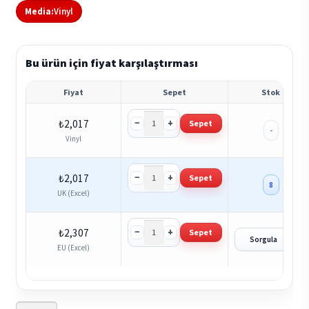
Media:
Vinyl
Bu ürün için fiyat karşılaştırması
Fiyat
Sepet
Stok
−
+
₺
2,017
Sepet
-
Vinyl
−
+
₺
2,017
Sepet
8
UK (Excel)
−
+
₺
2,307
Sepet
?
Sorgula
EU (Excel)
Abdou