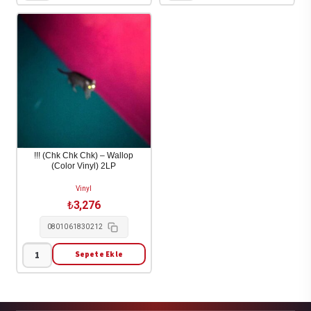
&
Alex
toya
G
-
-
The
House
Night
of
1LP
Sugar
adet
1LP
adet
!!! (Chk Chk Chk) – Wallop
(Color Vinyl) 2LP
Vinyl
₺
3,276
0801061830212
Sepete Ekle
!!!
(Chk
Chk