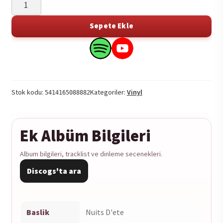
El
Omari
Sepete Ekle
-
Nuits
Search
Search
D'ete
this
this
1LP
product
product
adet
on
on
Stok kodu:
Kategoriler:
Vinyl
5414165088882
Spotify
YouTube
Ek Albüm Bilgileri
Album bilgileri, tracklist ve dinleme secenekleri.
Discogs'ta ara
Baslik
Nuits D'ete