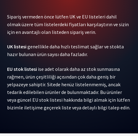
Chk)
-
Sipariş vermeden önce lütfen UK ve EU listeleri dahil
Wallop
olmak üzere tüm listelerdeki fiyatları karşılaştırın ve sizin
(Color
için en avantajlı olan listeden sipariş verin.
Vinyl)
2LP
UK listesi
genellikle daha hızlı teslimat sağlar ve stokta
adet
hazır bulunan ürün sayısı daha fazladır.
EU stok listesi
ise adet olarak daha az stok sunmasına
rağmen, ürün çeşitliliği açısından çok daha geniş bir
yelpazeye sahiptir. Sitede henüz listelenmemiş, ancak
tedarik edilebilen ürünler de bulunmaktadır. Bu ürünler
veya güncel EU stok listesi hakkında bilgi almak için lütfen
bizimle iletişime geçerek liste veya detaylı bilgi talep edin.