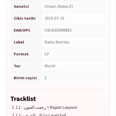
Sanatci
Omari, Abdou El
Cikis tarihi
2019-07-19
EAN/UPC
5414165088882
Label
Radio Martiko
Format
LP
Tur
World
Birim sayisi
1
Tracklist
1.1 - رجعت العيون = Rajaat Laayoun
1.2 - ليالي الصيف = Layali Saif