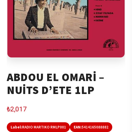
ABDOU EL OMARI –
NUITS D’ETE 1LP
₺
2,017
Label:
RADIO MARTIKO RMLP001
EAN:
5414165088882