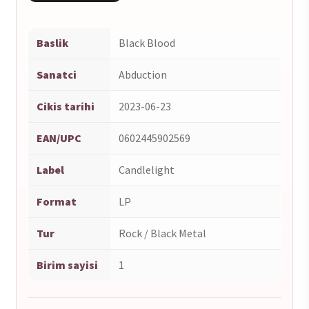
Baslik
Black Blood
Sanatci
Abduction
Cikis tarihi
2023-06-23
EAN/UPC
0602445902569
Label
Candlelight
Format
LP
Tur
Rock / Black Metal
Birim sayisi
1