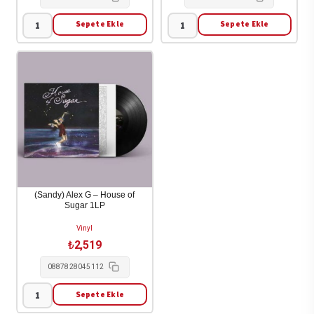
Sepete Ekle
Sepete Ekle
********
01sail
[The
&
Drink]
toya
-
-
The
The
Drink
Night
[********]
1LP
2LP
adet
adet
(Sandy) Alex G – House of
Sugar 1LP
Vinyl
₺
2,519
0887828045112
Sepete Ekle
(Sandy)