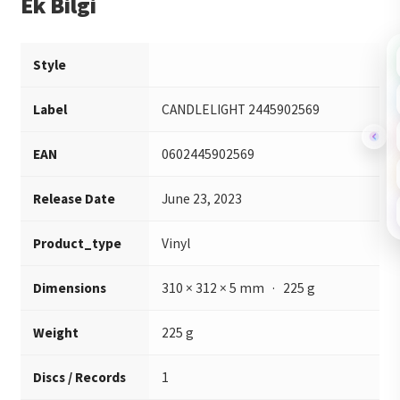
Ek Bilgi
Style
Label
CANDLELIGHT 2445902569
EAN
0602445902569
Release Date
June 23, 2023
Product_type
Vinyl
Dimensions
310 × 312 × 5 mm · 225 g
Weight
225 g
Discs / Records
1