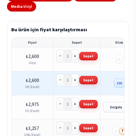
Media:
Vinyl
Bu ürün için fiyat karşılaştırması
Fiyat
Sepet
Stok
−
+
₺
2,600
Sepet
-
Vinyl
−
+
₺
2,600
Sepet
100
UK (Excel)
−
+
₺
2,975
Sepet
?
Sorgula
EU (Excel)
−
+
₺
3,257
Sepet
?
-
USA (Excel)