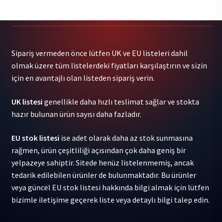
Alex
G
-
House
Sipariş vermeden önce lütfen UK ve EU listeleri dahil
of
olmak üzere tüm listelerdeki fiyatları karşılaştırın ve sizin
Sugar
için en avantajlı olan listeden sipariş verin.
1LP
adet
UK listesi
genellikle daha hızlı teslimat sağlar ve stokta
hazır bulunan ürün sayısı daha fazladır.
EU stok listesi
ise adet olarak daha az stok sunmasına
rağmen, ürün çeşitliliği açısından çok daha geniş bir
yelpazeye sahiptir. Sitede henüz listelenmemiş, ancak
tedarik edilebilen ürünler de bulunmaktadır. Bu ürünler
veya güncel EU stok listesi hakkında bilgi almak için lütfen
bizimle iletişime geçerek liste veya detaylı bilgi talep edin.