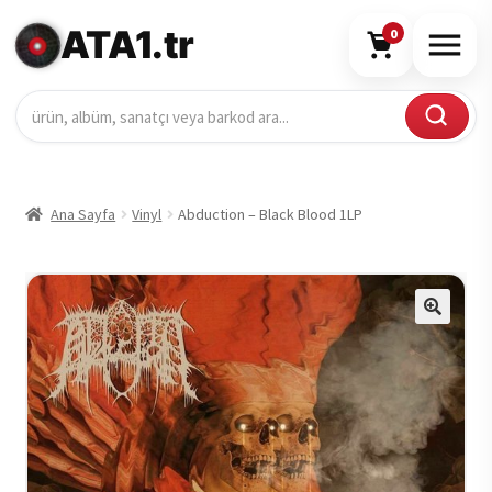
ATA1.tr
0
Ana Sayfa
Vinyl
Abduction – Black Blood 1LP
🔍