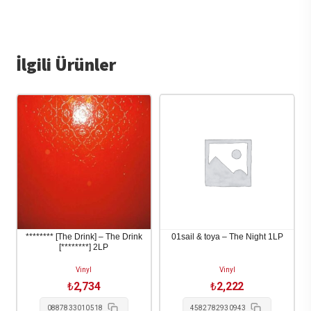
İlgili Ürünler
******** [The Drink] – The Drink
01sail & toya – The Night 1LP
[********] 2LP
Vinyl
Vinyl
₺
2,734
₺
2,222
0887833010518
4582782930943