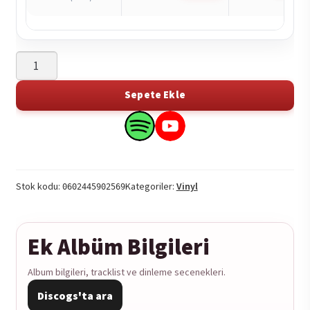
Abduction
-
Black
Sepete Ekle
Blood
1LP
Search
Search
adet
this
this
product
product
on
on
Stok kodu:
Kategoriler:
Vinyl
0602445902569
Spotify
YouTube
Ek Albüm Bilgileri
Album bilgileri, tracklist ve dinleme secenekleri.
Discogs'ta ara