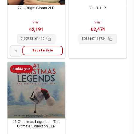
77 – Bright Gloom 2LP
O – 1 1LP
Vinyl
Vinyl
₺
2,191
₺
2,474
0190758164410
5056167115724
Sepete Ekle
77
-
Bright
Gloom
2LP
adet
#1 Christmas Legends – The
Ultimate Collection 1LP