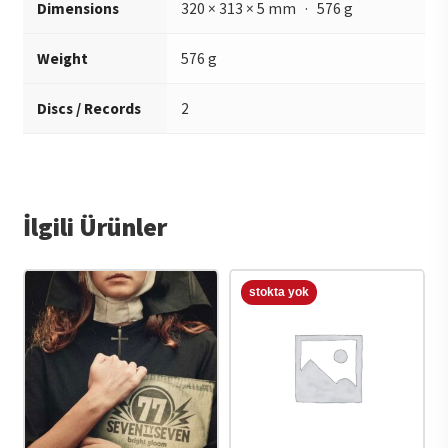
Dimensions
320 × 313 × 5 mm · 576 g
Weight
576 g
Discs / Records
2
İlgili Ürünler