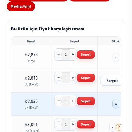
Media:
Vinyl
Bu ürün için fiyat karşılaştırması
Fiyat
Sepet
Stok
−
+
₺
2,873
Sepet
-
Vinyl
−
+
₺
2,873
Sepet
?
Sorgula
EU (Excel)
−
+
₺
2,935
Sepet
4
UK (Excel)
−
+
₺
3,091
Sepet
?
-
USA (Excel)