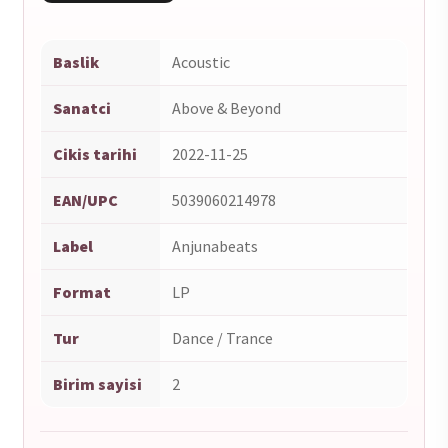
Baslik
Acoustic
Sanatci
Above & Beyond
Cikis tarihi
2022-11-25
EAN/UPC
5039060214978
Label
Anjunabeats
Format
LP
Tur
Dance / Trance
Birim sayisi
2