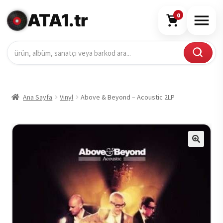
ATA1.tr
0
Ana Sayfa
Vinyl
Above & Beyond – Acoustic 2LP
🔍