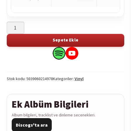
Above
&
Beyond
Sepete Ekle
-
Acoustic
Search
Search
2LP
this
this
adet
product
product
on
on
Stok kodu:
Kategoriler:
Vinyl
5039060214978
Spotify
YouTube
Ek Albüm Bilgileri
Album bilgileri, tracklist ve dinleme secenekleri.
Discogs'ta ara