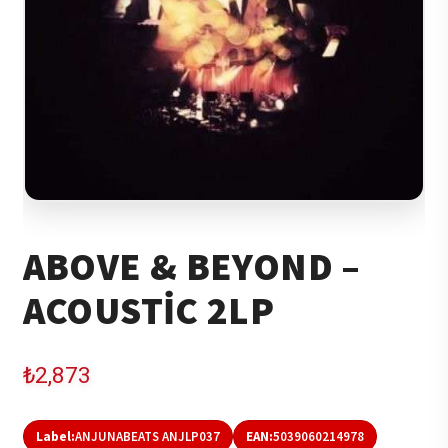
ABOVE & BEYOND –
ACOUSTIC 2LP
₺
2,873
Label:
ANJUNABEATS ANJLP037
EAN:
5039060214978