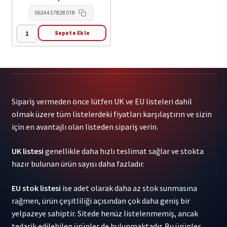
0634457828018
Sepete Ekle
0
Stars
-
Blowing
On
Sipariş vermeden önce lütfen UK ve EU listeleri dahil
A
olmak üzere tüm listelerdeki fiyatları karşılaştırın ve sizin
Marshmallow
için en avantajlı olan listeden sipariş verin.
In
Perpetuity
UK listesi
genellikle daha hızlı teslimat sağlar ve stokta
1LP
hazır bulunan ürün sayısı daha fazladır.
adet
EU stok listesi
ise adet olarak daha az stok sunmasına
rağmen, ürün çeşitliliği açısından çok daha geniş bir
yelpazeye sahiptir. Sitede henüz listelenmemiş, ancak
tedarik edilebilen ürünler de bulunmaktadır. Bu ürünler