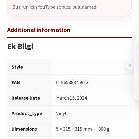
Bu urun icin YouTube sonucu bulunamadi.
Ek Bilgi
Style
EAN
0196588345913
Release Date
March 15, 2024
Product_type
Vinyl
Dimensions
5 × 315 × 315 mm · 300 g