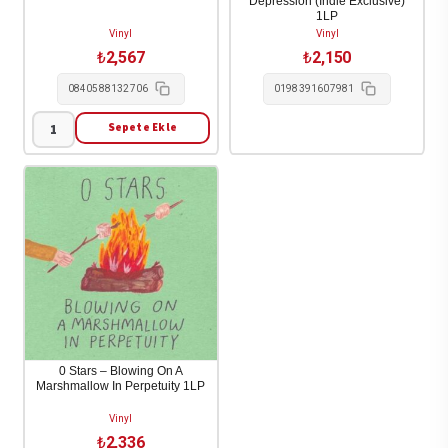
Depression (Indie Exclusive)
1LP
Vinyl
Vinyl
₺
2,567
₺
2,150
0840588132706
0198391607981
Sepete Ekle
(0)
-
Skamham
1LP
adet
0 Stars – Blowing On A
Marshmallow In Perpetuity 1LP
Vinyl
₺
2,336