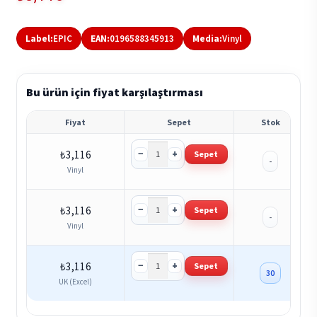
Label:
EPIC
EAN:
0196588345913
Media:
Vinyl
Bu ürün için fiyat karşılaştırması
Fiyat
Sepet
Stok
−
+
₺
3,116
Sepet
-
Vinyl
−
+
₺
3,116
Sepet
-
Vinyl
−
+
₺
3,116
Sepet
30
UK (Excel)