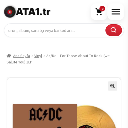
ATA1.tr
0
Ana Sayfa
Vinyl
Ac/Dc – For Those About To Rock (we
Salute You) 1LP
🔍