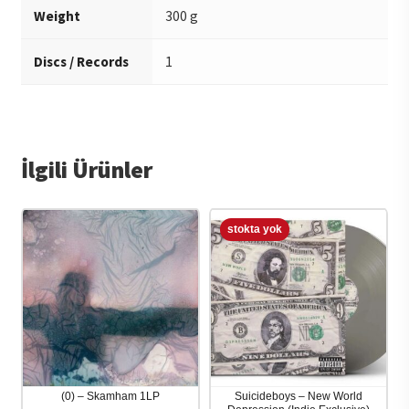
Weight
300 g
Discs / Records
1
İlgili Ürünler
(0) – Skamham 1LP
Suicideboys – New World