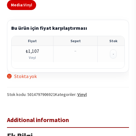
Media:
Vinyl
Bu ürün için fiyat karşılaştırması
Fiyat
Sepet
Stok
₺
1,107
–
-
Vinyl
Stokta yok
Stok kodu:
Kategoriler:
Vinyl
5014797906921
Ek Bilgi