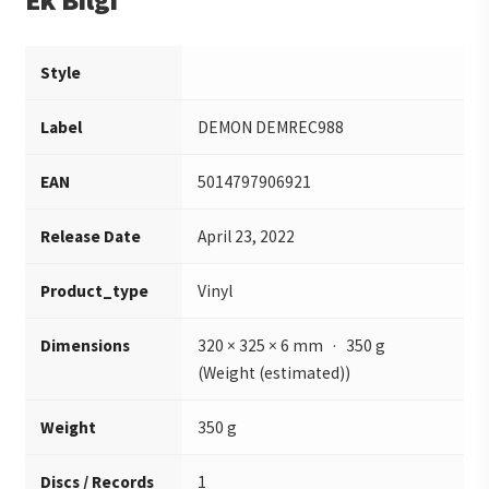
Style
Label
DEMON DEMREC988
EAN
5014797906921
Release Date
April 23, 2022
Product_type
Vinyl
Dimensions
320 × 325 × 6 mm · 350 g
(Weight (estimated))
Weight
350 g
Discs / Records
1