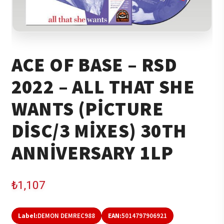
ACE OF BASE – RSD
2022 – ALL THAT SHE
WANTS (PICTURE
DISC/3 MIXES) 30TH
ANNIVERSARY 1LP
₺
1,107
Label:
DEMON DEMREC988
EAN:
5014797906921