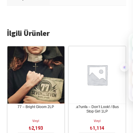
İlgili Ürünler
77 – Bright Gloom 2LP
.a?unfa – Don’t Look! / Bus
Stop Girl 1LP
Vinyl
Vinyl
₺
2,193
₺
1,114