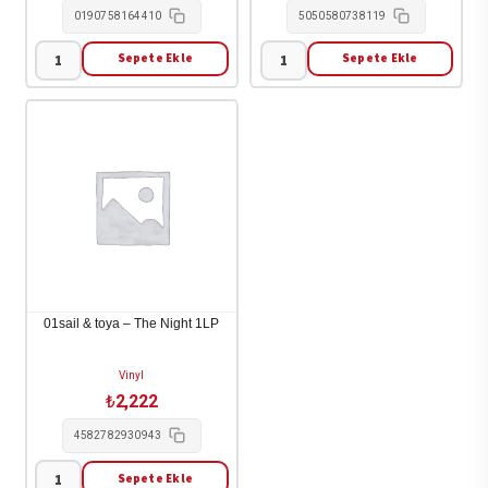
0190758164410
5050580738119
Sepete Ekle
Sepete Ekle
77
.a?
-
unfa
Bright
-
Gloom
Don't
2LP
Look!
adet
/
Bus
Stop
Girl
1LP
01sail & toya – The Night 1LP
adet
Vinyl
₺
2,222
4582782930943
Sepete Ekle