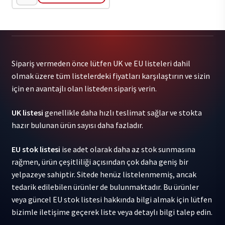
01sail
&
toya
-
The
Sipariş vermeden önce lütfen UK ve EU listeleri dahil
Night
olmak üzere tüm listelerdeki fiyatları karşılaştırın ve sizin
1LP
için en avantajlı olan listeden sipariş verin.
adet
UK listesi
genellikle daha hızlı teslimat sağlar ve stokta
hazır bulunan ürün sayısı daha fazladır.
EU stok listesi
ise adet olarak daha az stok sunmasına
rağmen, ürün çeşitliliği açısından çok daha geniş bir
yelpazeye sahiptir. Sitede henüz listelenmemiş, ancak
tedarik edilebilen ürünler de bulunmaktadır. Bu ürünler
veya güncel EU stok listesi hakkında bilgi almak için lütfen
bizimle iletişime geçerek liste veya detaylı bilgi talep edin.