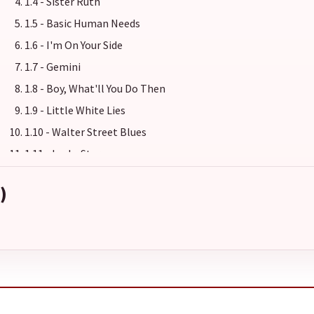
1.4 - Sister Ruth
1.5 - Basic Human Needs
1.6 - I'm On Your Side
1.7 - Gemini
1.8 - Boy, What'll You Do Then
1.9 - Little White Lies
1.10 - Walter Street Blues
1.11 - Lucky Stars
1.12 - Slowest River/Made For Love
)