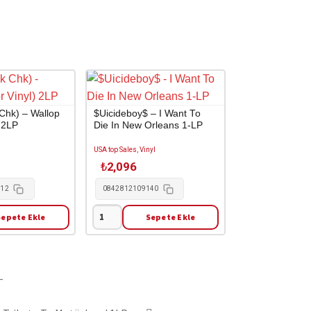
 Chk) – Wallop
$Uicideboy$ – I Want To
) 2LP
Die In New Orleans 1-LP
USA top Sales, Vinyl
₺
2,096
212
0842812109140
Sepete Ekle
Sepete Ekle
$Uicideboy$
-
I
Want
To