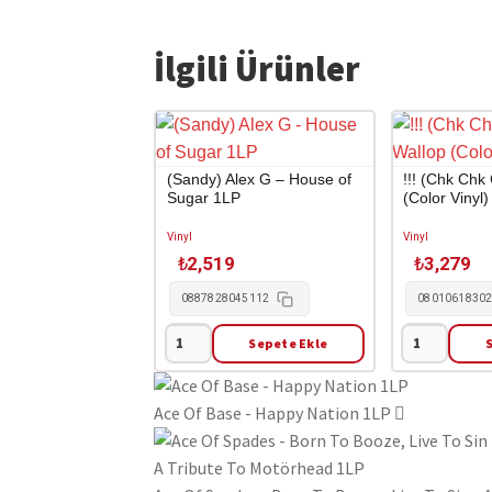
İlgili Ürünler
(Sandy) Alex G – House of
!!! (Chk Chk
Sugar 1LP
(Color Vinyl
Vinyl
Vinyl
₺
2,519
₺
3,279
0887828045112
0801061830
Sepete Ekle
(Sandy)
!!!
Alex
(Chk
G
Chk
Ace Of Base - Happy Nation 1LP
-
Chk)
House
-