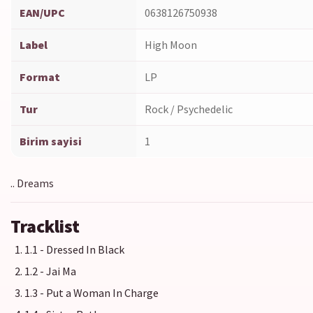
EAN/UPC
0638126750938
Label
High Moon
Format
LP
Tur
Rock / Psychedelic
Birim sayisi
1
.. Dreams
Tracklist
1.1 - Dressed In Black
1.2 - Jai Ma
1.3 - Put a Woman In Charge