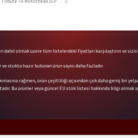
Die
 A Tribute To Motörhead 1LP
In
New
Orleans
1-
LP
adet
 dahil olmak üzere tüm listelerdeki fiyatları karşılaştırın ve sizin i
 ve stokta hazır bulunan ürün sayısı daha fazladır.
nmasına rağmen, ürün çeşitliliği açısından çok daha geniş bir yel
dır. Bu ürünler veya güncel EU stok listesi hakkında bilgi almak iç