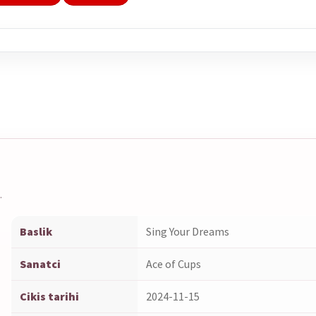
earch
his
roduct
n
ouTube
.
Baslik
Sing Your Dreams
Sanatci
Ace of Cups
Cikis tarihi
2024-11-15