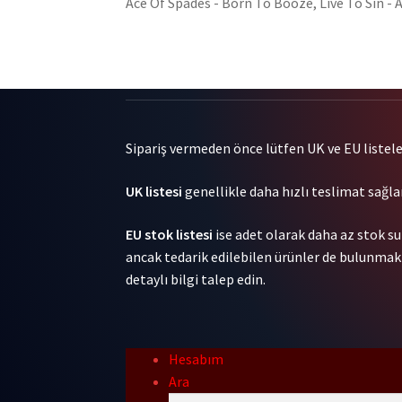
of
Wallop
Ace Of Spades - Born To Booze, Live To Sin -
Sugar
(Color
1LP
Vinyl)
adet
2LP
adet
Sipariş vermeden önce lütfen UK ve EU listeleri
UK listesi
genellikle daha hızlı teslimat sağlar
EU stok listesi
ise adet olarak daha az stok su
ancak tedarik edilebilen ürünler de bulunmakta
detaylı bilgi talep edin.
Hesabım
Ara