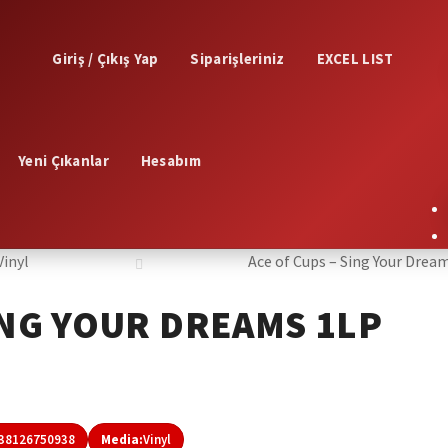
Giriş / Çıkış Yap
Siparişleriniz
EXCEL LIST
Yeni Çıkanlar
Hesabım
Vinyl
Ace of Cups – Sing Your Drea
ING YOUR DREAMS 1LP
38126750938
Media:
Vinyl