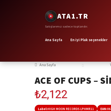
Dolaşıma
İçeriğe
ATA1.TR
geç
geç
Satışlarımız sadece toptandır.
Ana Sayfa
En iyi Plak seçenekler
Ana Sayfa
ACE OF CUPS – S
₺
2,122
Label:
HIGH MOON RECORDS LPHMR11
EAN:
06