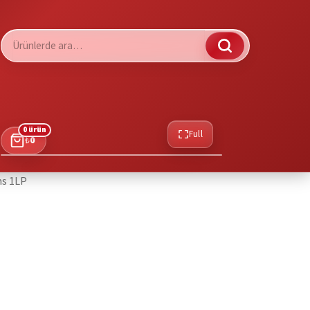
Ara:
0 ürün
Full
₺
0
ms 1LP