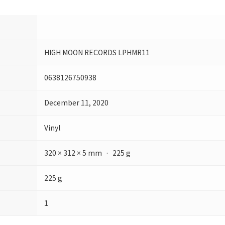
HIGH MOON RECORDS LPHMR11
0638126750938
December 11, 2020
Vinyl
320 × 312 × 5 mm · 225 g
225 g
1