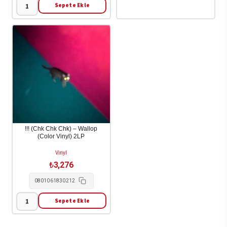
Sepete Ekle
********
[The
Drink]
-
The
Drink
[********]
2LP
adet
!!! (Chk Chk Chk) – Wallop
(Color Vinyl) 2LP
Vinyl
₺
3,276
0801061830212
Sepete Ekle
!!!
(Chk