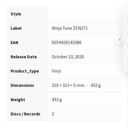
Style
Label
Ninja Tune ZEN271
EAN
5054429143386
Release Date
October 23, 2020
Product_type
Vinyl
Dimensions
310 × 313 × 5 mm · 432 g
Weight
432 g
Discs / Records
2