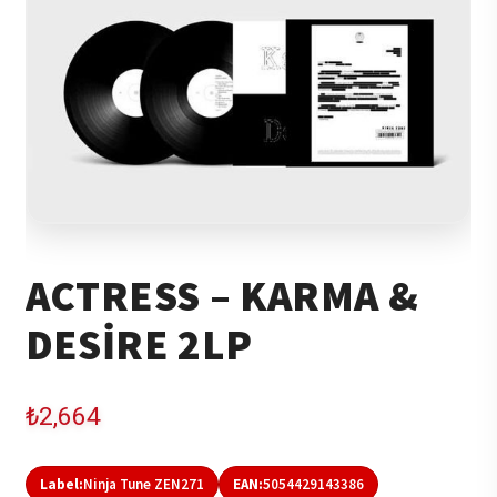
ACTRESS – KARMA &
DESIRE 2LP
₺
2,664
Label:
Ninja Tune ZEN271
EAN:
5054429143386