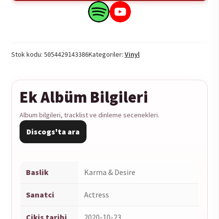
&
Desire
Search
Search
2LP
this
this
adet
product
product
on
on
Stok kodu:
Kategoriler:
Vinyl
5054429143386
Spotify
YouTube
Ek Albüm Bilgileri
Album bilgileri, tracklist ve dinleme secenekleri.
Discogs'ta ara
Baslik
Karma & Desire
Sanatci
Actress
Cikis tarihi
2020-10-23