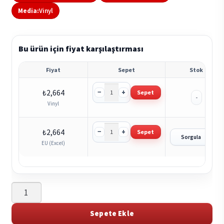
Media:
Vinyl
Bu ürün için fiyat karşılaştırması
Fiyat
Sepet
Stok
−
+
₺
2,664
Sepet
-
Vinyl
−
+
₺
2,664
Sepet
?
Sorgula
EU (Excel)
Actress
-
Karma
Sepete Ekle