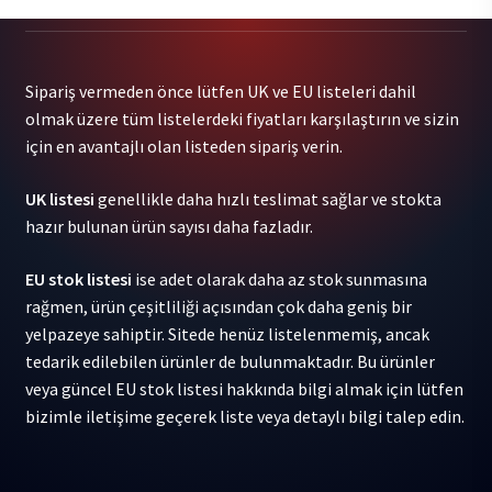
Chk
Chk)
-
Sipariş vermeden önce lütfen UK ve EU listeleri dahil
Wallop
olmak üzere tüm listelerdeki fiyatları karşılaştırın ve sizin
(Color
için en avantajlı olan listeden sipariş verin.
Vinyl)
2LP
UK listesi
genellikle daha hızlı teslimat sağlar ve stokta
adet
hazır bulunan ürün sayısı daha fazladır.
EU stok listesi
ise adet olarak daha az stok sunmasına
rağmen, ürün çeşitliliği açısından çok daha geniş bir
yelpazeye sahiptir. Sitede henüz listelenmemiş, ancak
tedarik edilebilen ürünler de bulunmaktadır. Bu ürünler
veya güncel EU stok listesi hakkında bilgi almak için lütfen
bizimle iletişime geçerek liste veya detaylı bilgi talep edin.