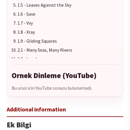
1.5 - Leaves Against the Sky
1.6 - Save
1.7 - Vvy
1.8 - Xray
1.9 - Gliding Squares
2.1 - Many Seas, Many Rivers
2.2 - Loveless
2.3 - Public Life
Ornek Dinleme (YouTube)
2.4 - Fret
2.5 - Loose
Bu urun icin YouTube sonucu bulunamadi.
2.6 - Turin
2.7 - Diamond X
2.8 - Walking Flames
Ek Bilgi