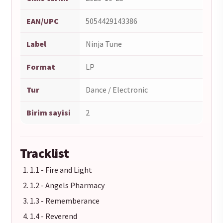
EAN/UPC
5054429143386
Label
Ninja Tune
Format
LP
Tur
Dance / Electronic
Birim sayisi
2
Tracklist
1.1 - Fire and Light
1.2 - Angels Pharmacy
1.3 - Rememberance
1.4 - Reverend