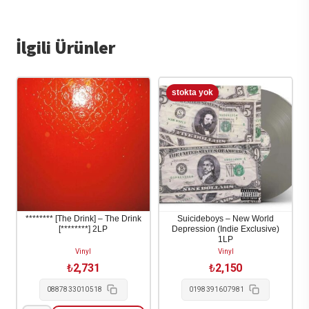
İlgili Ürünler
******** [The Drink] – The Drink
Suicideboys – New World
[********] 2LP
Depression (Indie Exclusive)
1LP
Vinyl
Vinyl
₺
2,731
₺
2,150
0887833010518
0198391607981