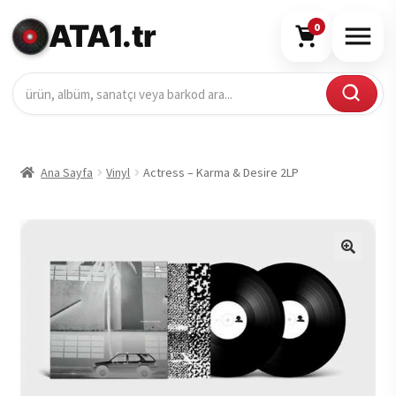
ATA1.tr
0
Ana Sayfa
Vinyl
Actress – Karma & Desire 2LP
🔍