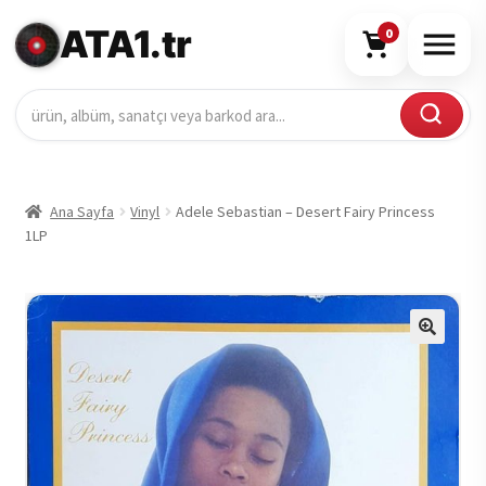
ATA1.tr
0
Ana Sayfa
Vinyl
Adele Sebastian – Desert Fairy Princess
1LP
🔍