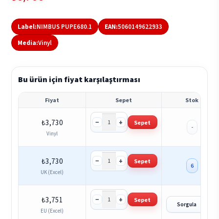
Label:
NIMBUS PUPE680.1
EAN:
5060149622933
Media:
Vinyl
Bu ürün için fiyat karşılaştırması
Fiyat
Sepet
Stok
−
+
₺
3,730
Sepet
-
Vinyl
−
+
₺
3,730
Sepet
6
UK (Excel)
−
+
₺
3,751
Sepet
?
Sorgula
EU (Excel)