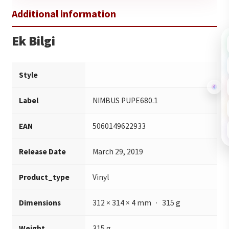
Ek Bilgi
Style
Label
NIMBUS PUPE680.1
EAN
5060149622933
Release Date
March 29, 2019
Product_type
Vinyl
Dimensions
312 × 314 × 4 mm · 315 g
Weight
315 g