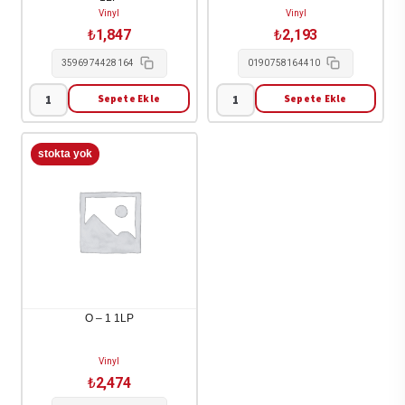
Vinyl
Vinyl
₺
1,847
₺
2,193
3596974428164
0190758164410
Sepete Ekle
Sepete Ekle
Viva
77
La
-
Revolucion
Bright
/
Gloom
Various
2LP
-
adet
Viva
La
Revolucion
/
O – 1 1LP
Various
1LP
Vinyl
adet
₺
2,474