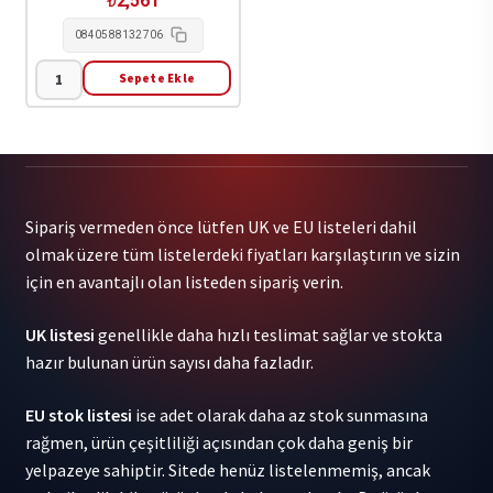
₺
2,561
1LP
0840588132706
adet
Sepete Ekle
(0)
-
Skamham
1LP
adet
Sipariş vermeden önce lütfen UK ve EU listeleri dahil
olmak üzere tüm listelerdeki fiyatları karşılaştırın ve sizin
için en avantajlı olan listeden sipariş verin.
UK listesi
genellikle daha hızlı teslimat sağlar ve stokta
hazır bulunan ürün sayısı daha fazladır.
EU stok listesi
ise adet olarak daha az stok sunmasına
rağmen, ürün çeşitliliği açısından çok daha geniş bir
yelpazeye sahiptir. Sitede henüz listelenmemiş, ancak