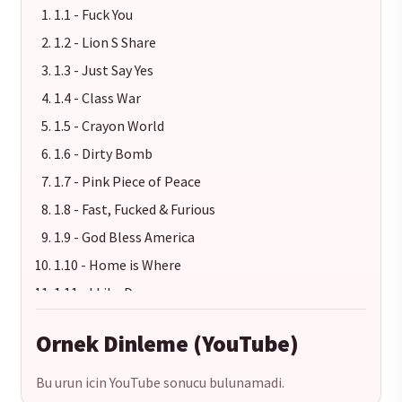
1.1 - Fuck You
1.2 - Lion S Share
1.3 - Just Say Yes
1.4 - Class War
1.5 - Crayon World
1.6 - Dirty Bomb
1.7 - Pink Piece of Peace
1.8 - Fast, Fucked & Furious
1.9 - God Bless America
1.10 - Home is Where
1.11 - I Like Drugs
1.12 - I Got a Line On You
Ornek Dinleme (YouTube)
1.13 - Not Going Back Home
1.14 - Not With You
Bu urun icin YouTube sonucu bulunamadi.