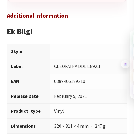
1.15 - Back Door
Ek Bilgi
Style
Label
CLEOPATRA DDLI1892.1
EAN
0889466189210
Release Date
February 5, 2021
Product_type
Vinyl
Dimensions
320 × 311 × 4 mm · 247 g