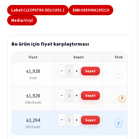
Label:
CLEOPATRA DDLI1892.1
EAN:
0889466189210
Media:
Vinyl
Bu ürün için fiyat karşılaştırması
Fiyat
Sepet
Stok
−
+
₺
1,928
Sepet
-
Vinyl
−
+
₺
1,928
Sepet
?
-
USA (Excel)
−
+
₺
3,294
Sepet
3
UK (Excel)