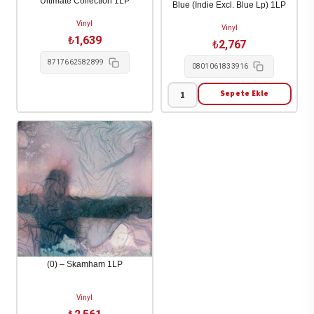
Ultimate Collection 1LP
Blue (Indie Excl. Blue Lp) 1LP
Vinyl
Vinyl
₺
1,639
₺
2,767
8717662582899
0801061833916
Sepete Ekle
!!!
(Chk
Chk
Chk)
-
Let
It
Be
Blue
(Indie
(0) – Skamham 1LP
Excl.
Blue
Vinyl
Lp)