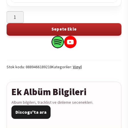
Adolescents
-
Russian
Sepete Ekle
Spider
Dump
Search
Search
1LP
this
this
adet
product
product
on
on
Stok kodu:
Kategoriler:
Vinyl
0889466189210
Spotify
YouTube
Ek Albüm Bilgileri
Album bilgileri, tracklist ve dinleme secenekleri.
Discogs'ta ara