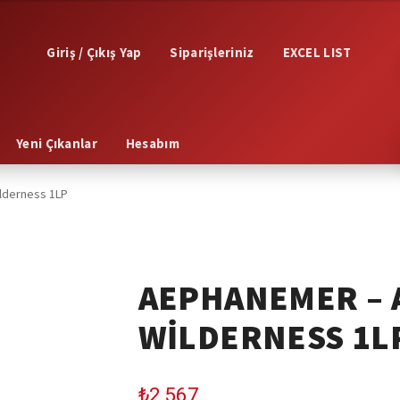
Giriş / Çıkış Yap
Siparişleriniz
EXCEL LIST
Yeni Çıkanlar
Hesabım
lderness 1LP
AEPHANEMER – 
WILDERNESS 1L
₺
2,567