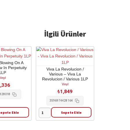
İlgili Ürünler
 Blowing On A
 In Perpetuity
Viva La Revolucion /
1LP
Various – Viva La
Vinyl
Revolucion / Various 1LP
,336
Vinyl
₺
1,849
828018
3596974428164
Sepete Ekle
Sepete Ekle
Viva
La
Revolucion