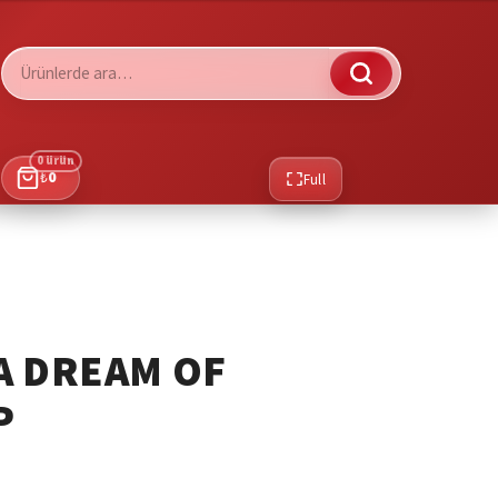
Ara:
0 ürün
₺
0
Full
A DREAM OF
P