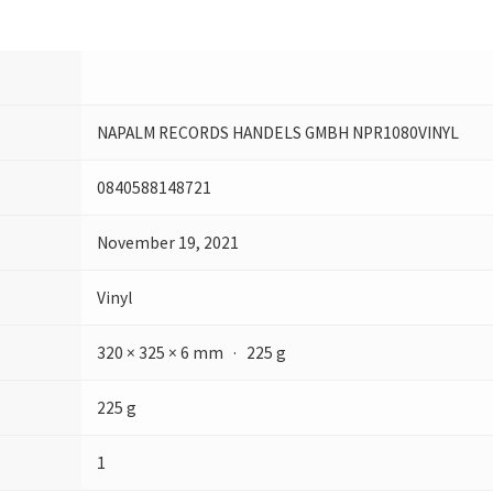
NAPALM RECORDS HANDELS GMBH NPR1080VINYL
0840588148721
November 19, 2021
Vinyl
320 × 325 × 6 mm · 225 g
225 g
1