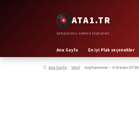
Dolaşıma
İçeriğe
ATA1.TR
geç
geç
Satışlarımız sadece toptandır.
Ana Sayfa
En iyi Plak seçenekler
Ana Sayfa
Vinyl
Aephanemer – A Dream Of Wi