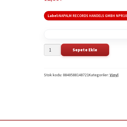
Label:
NAPALM RECORDS HANDELS GMBH NPR10
Aephanemer
Sepete Ekle
Searc
-
this
A
produ
Dream
on
Stok kodu:
Kategoriler:
Vinyl
Of
0840588148721
Spotif
Wilderness
1LP
adet