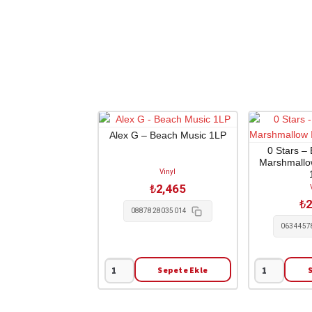
Alex G – Beach Music 1LP
0 Stars –
Marshmallow
Vinyl
₺
2,465
₺
2
0887828035014
0634457
Sepete Ekle
Alex
0
G
Stars
-
-