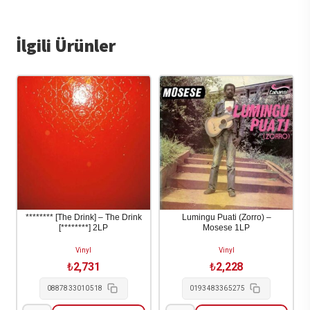
İlgili Ürünler
******** [The Drink] – The Drink
Lumingu Puati (Zorro) –
[********] 2LP
Mosese 1LP
Vinyl
Vinyl
₺
2,731
₺
2,228
0887833010518
0193483365275