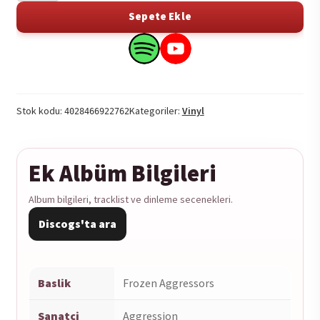
Frozen
Sepete Ekle
Aggressors
1LP
Search
Search
adet
this
this
product
product
on
on
Stok kodu:
Kategoriler:
Vinyl
4028466922762
Spotify
YouTube
Ek Albüm Bilgileri
Album bilgileri, tracklist ve dinleme secenekleri.
Discogs'ta ara
Baslik
Frozen Aggressors
Sanatci
Aggression