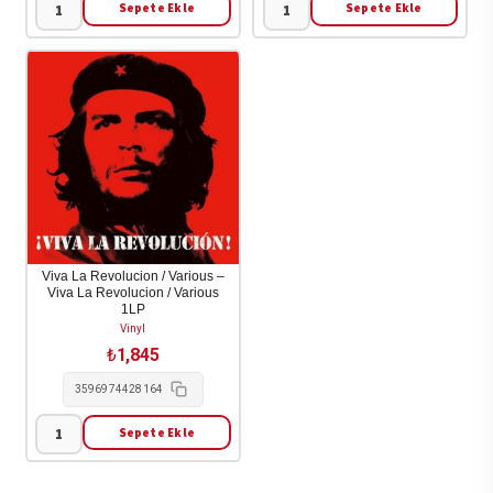
Sepete Ekle
Sepete Ekle
********
Lumingu
[The
Puati
Drink]
(Zorro)
-
-
The
Mosese
Drink
1LP
[********]
adet
2LP
adet
Viva La Revolucion / Various –
Viva La Revolucion / Various
1LP
Vinyl
₺
1,845
3596974428164
Sepete Ekle
Viva
La