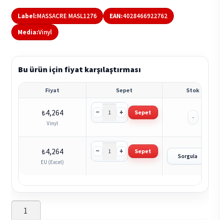
Label:
MASSACRE MASL1276
EAN:
4028466922762
Media:
Vinyl
Bu ürün için fiyat karşılaştırması
Fiyat
Sepet
Stok
−
+
₺
4,264
Sepet
-
Vinyl
−
+
₺
4,264
Sepet
?
Sorgula
EU (Excel)
Aggression
-