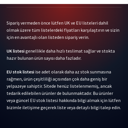
Revolucion
/
Various
Sipariş vermeden önce lütfen UK ve EU listeleri dahil
-
olmak üzere tüm listelerdeki fiyatları karşılaştırın ve sizin
Viva
için en avantajlı olan listeden sipariş verin.
La
Revolucion
UK listesi
genellikle daha hızlı teslimat sağlar ve stokta
/
hazır bulunan ürün sayısı daha fazladır.
Various
1LP
EU stok listesi
ise adet olarak daha az stok sunmasına
adet
rağmen, ürün çeşitliliği açısından çok daha geniş bir
yelpazeye sahiptir. Sitede henüz listelenmemiş, ancak
tedarik edilebilen ürünler de bulunmaktadır. Bu ürünler
veya güncel EU stok listesi hakkında bilgi almak için lütfen
bizimle iletişime geçerek liste veya detaylı bilgi talep edin.