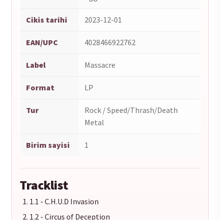
Cikis tarihi
2023-12-01
EAN/UPC
4028466922762
Label
Massacre
Format
LP
Tur
Rock / Speed/Thrash/Death
Metal
Birim sayisi
1
Tracklist
1.1 - C.H.U.D Invasion
1.2 - Circus of Deception