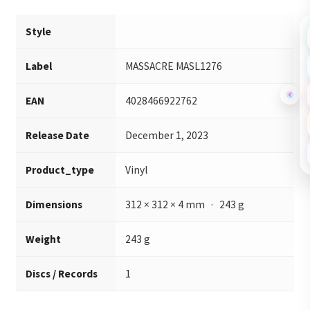
Style
Label
MASSACRE MASL1276
EAN
4028466922762
Release Date
December 1, 2023
Product_type
Vinyl
Dimensions
312 × 312 × 4 mm · 243 g
Weight
243 g
Discs / Records
1