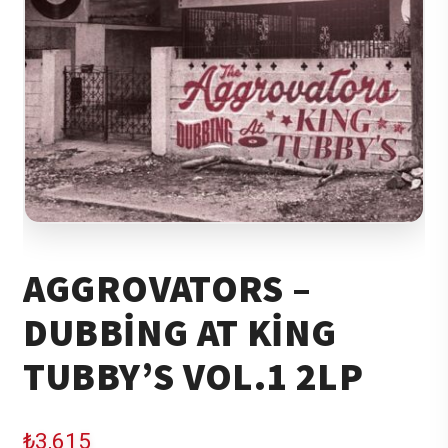
AGGROVATORS –
DUBBING AT KING
TUBBY’S VOL.1 2LP
₺
3,615