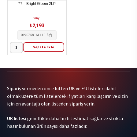
77 – Bright Gloom 2LP
Vinyl
₺
2,193
0190758164410
Sepete Ekle
77
-
Bright
Gloom
2LP
Sipariş vermeden önce lütfen UK ve EU listeleri dahil
adet
olmak üzere tüm listelerdeki fiyatları karşılaştırın ve sizin
için en avantajlı olan listeden sipariş verin.
UK listesi
genellikle daha hızlı teslimat sağlar ve stokta
hazır bulunan ürün sayısı daha fazladır.