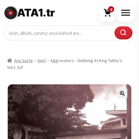
ATA1.tr
0
Ana Sayfa
Vinyl
Aggrovators – Dubbing At King Tubby’s
Vol.1 2LP
🔍