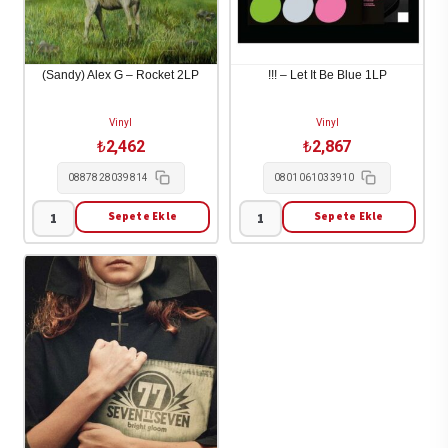
(Sandy) Alex G – Rocket 2LP
!!! – Let It Be Blue 1LP
Vinyl
Vinyl
₺
2,462
₺
2,867
0887828039814
0801061033910
Sepete Ekle
Sepete Ekle
(Sandy)
!!!
Alex
-
G
Let
-
It
Rocket
Be
2LP
Blue
adet
1LP
adet