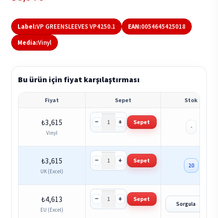
Label:
VP GREENSLEEVES VP4250.1
EAN:
0054645425018
Media:
Vinyl
Bu ürün için fiyat karşılaştırması
Fiyat
Sepet
Stok
−
+
₺
3,615
Sepet
-
Vinyl
−
+
₺
3,615
Sepet
20
UK (Excel)
−
+
₺
4,613
Sepet
?
Sorgula
EU (Excel)