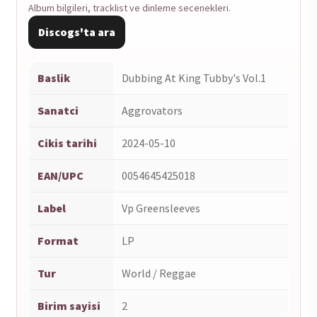
Album bilgileri, tracklist ve dinleme secenekleri.
Discogs'ta ara
Baslik
Dubbing At King Tubby's Vol.1
Sanatci
Aggrovators
Cikis tarihi
2024-05-10
EAN/UPC
0054645425018
Label
Vp Greensleeves
Format
LP
Tur
World / Reggae
Birim sayisi
2