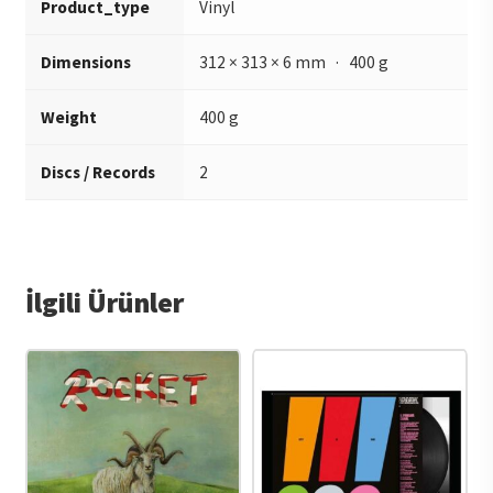
Product_type
Vinyl
Dimensions
312 × 313 × 6 mm · 400 g
Weight
400 g
Discs / Records
2
İlgili Ürünler