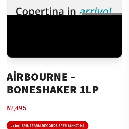
AIRBOURNE –
BONESHAKER 1LP
₺
2,495
Label:
SPINEFARM RECORDS SPFM8644719.1