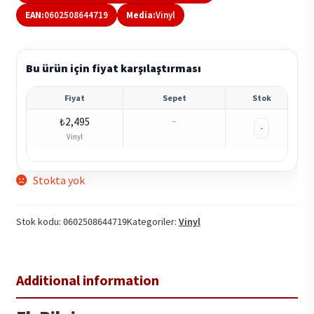
EAN:
0602508644719
Media:
Vinyl
Bu ürün için fiyat karşılaştırması
Fiyat
Sepet
Stok
₺
2,495
–
-
Vinyl
Stokta yok
Stok kodu:
Kategoriler:
Vinyl
0602508644719