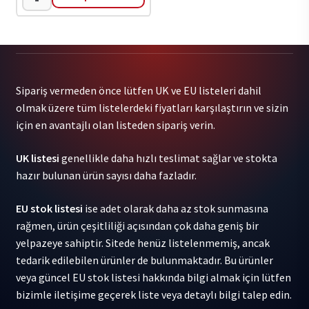
!!!
(Chk
Chk
Chk)
-
Sipariş vermeden önce lütfen UK ve EU listeleri dahil
Wallop
olmak üzere tüm listelerdeki fiyatları karşılaştırın ve sizin
(Color
için en avantajlı olan listeden sipariş verin.
Vinyl)
2LP
UK listesi
genellikle daha hızlı teslimat sağlar ve stokta
adet
hazır bulunan ürün sayısı daha fazladır.
EU stok listesi
ise adet olarak daha az stok sunmasına
rağmen, ürün çeşitliliği açısından çok daha geniş bir
yelpazeye sahiptir. Sitede henüz listelenmemiş, ancak
tedarik edilebilen ürünler de bulunmaktadır. Bu ürünler
veya güncel EU stok listesi hakkında bilgi almak için lütfen
bizimle iletişime geçerek liste veya detaylı bilgi talep edin.