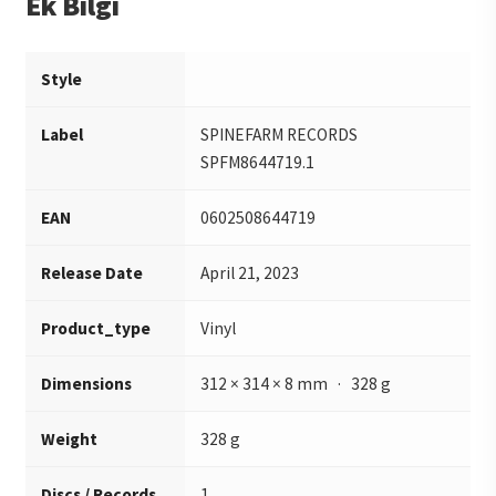
Ek Bilgi
Style
Label
SPINEFARM RECORDS
SPFM8644719.1
EAN
0602508644719
Release Date
April 21, 2023
Product_type
Vinyl
Dimensions
312 × 314 × 8 mm · 328 g
Weight
328 g
Discs / Records
1