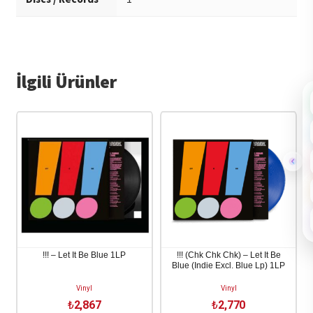
İlgili Ürünler
!!! – Let It Be Blue 1LP
!!! (Chk Chk Chk) – Let It Be
Blue (Indie Excl. Blue Lp) 1LP
Vinyl
Vinyl
₺
2,867
₺
2,770