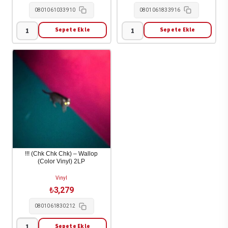
0801061033910
0801061833916
Sepete Ekle
Sepete Ekle
!!!
!!!
-
(Chk
Let
Chk
It
Chk)
Be
-
Blue
Let
1LP
It
adet
Be
Blue
(Indie
!!! (Chk Chk Chk) – Wallop
(Color Vinyl) 2LP
Excl.
Blue
Vinyl
Lp)
₺
3,279
1LP
0801061830212
adet
Sepete Ekle