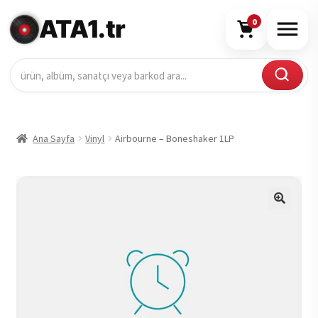
ATA1.tr
0
Ana Sayfa
Vinyl
Airbourne – Boneshaker 1LP
🔍