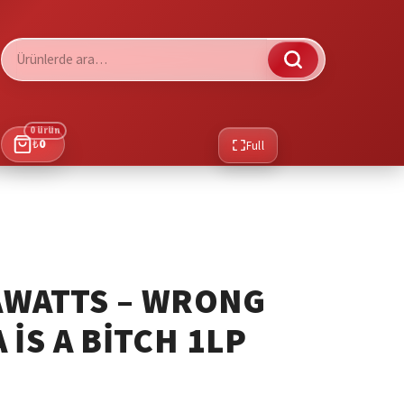
Ara:
0 ürün
₺
0
Full
GAWATTS – WRONG
IS A BITCH 1LP