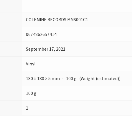
COLEMINE RECORDS MMS001C1
0674862657414
September 17, 2021
Vinyl
180 × 180 × 5 mm · 100 g (Weight (estimated))
100 g
1