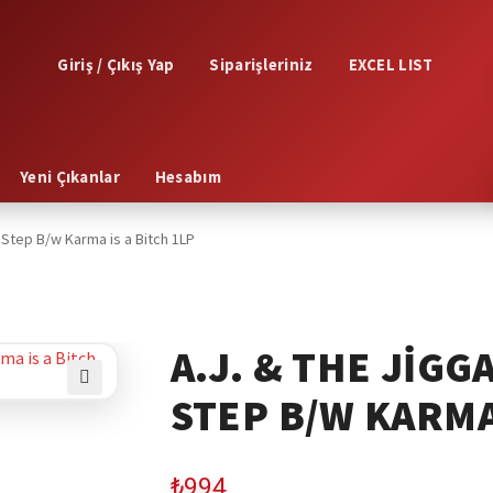
Giriş / Çıkış Yap
Siparişleriniz
EXCEL LIST
Yeni Çıkanlar
Hesabım
 Step B/w Karma is a Bitch 1LP
A.J. & THE JIG
STEP B/W KARMA 
🔍
₺
994