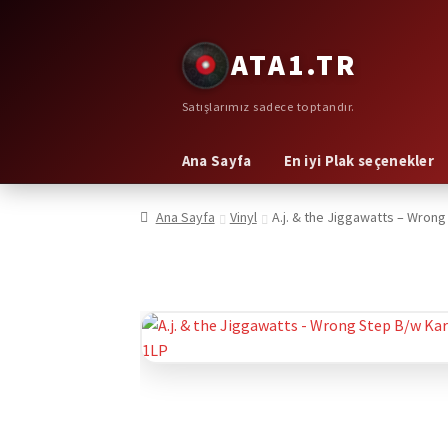
Dolaşıma
İçeriğe
ATA1.TR
geç
geç
Satışlarımız sadece toptandır.
Ana Sayfa
En iyi Plak seçenekler
Ana Sayfa
Vinyl
A.j. & the Jiggawatts – Wrong