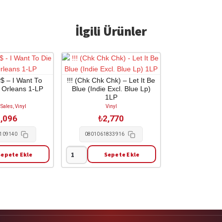
İlgili Ürünler
$ – I Want To
!!! (Chk Chk Chk) – Let It Be
 Orleans 1-LP
Blue (Indie Excl. Blue Lp)
1LP
Sales, Vinyl
Vinyl
,096
₺
2,770
109140
0801061833916
Sepete Ekle
Sepete Ekle
!!!
(Chk
Chk
Chk)
-
Let