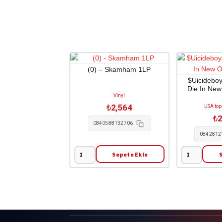
(0) – Skamham 1LP
$Uicideboy
Die In New
Vinyl
₺
2,564
USA top 
₺
2
0840588132706
0842812
Sepete Ekle
(0)
$Uicideboy$
-
-
Skamham
I
1LP
Want
adet
To
Die