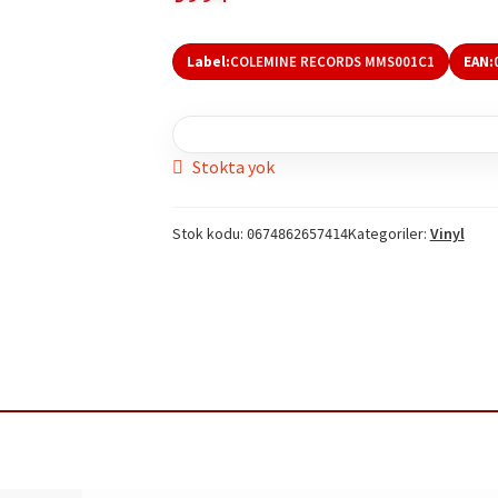
Label:
COLEMINE RECORDS MMS001C1
EAN:
Stokta yok
Stok kodu:
Kategoriler:
Vinyl
0674862657414