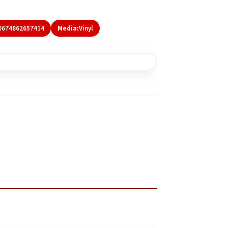
0674862657414
Media:
Vinyl