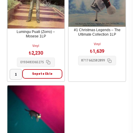
#1 Christmas Legends – The
Lumingu Puati (Zorro) –
Ultimate Collection 1LP
Mosese 1LP
Vinyl
Vinyl
₺
1,639
₺
2,230
8717662582899
0193483365275
Sepete Ekle
Lumingu
Puati
(Zorro)
-
Mosese
1LP
adet