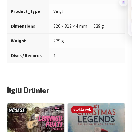
Product_type
Vinyl
Dimensions
320 × 312 × 4 mm · 229 g
Weight
229 g
Discs / Records
1
İlgili Ürünler