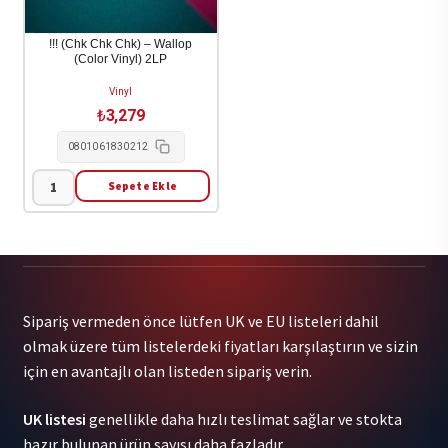
!!! (Chk Chk Chk) – Wallop
(Color Vinyl) 2LP
Vinyl
₺
3,279
0801061830212
Sepete Ekle
!!!
(Chk
Chk
Chk)
-
Sipariş vermeden önce lütfen UK ve EU listeleri dahil
Wallop
olmak üzere tüm listelerdeki fiyatları karşılaştırın ve sizin
(Color
için en avantajlı olan listeden sipariş verin.
Vinyl)
2LP
UK listesi
genellikle daha hızlı teslimat sağlar ve stokta
adet
hazır bulunan ürün sayısı daha fazladır.