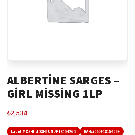
ALBERTINE SARGES –
GIRL MISSING 1LP
₺
2,504
Label:
MOSHI MOSHI UNUK1815426.1
EAN:
5060918154269