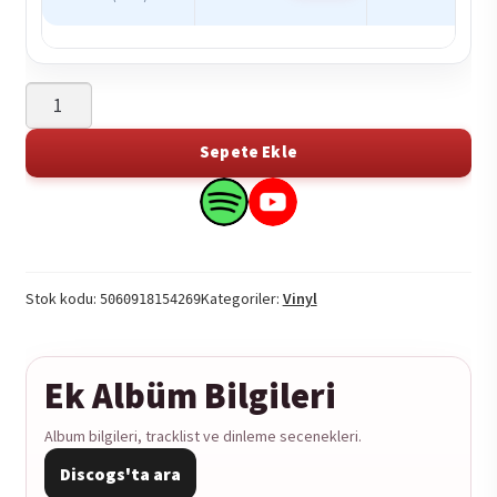
Albertine
Sarges
-
Sepete Ekle
Girl
Missing
Search
Search
1LP
this
this
adet
product
product
on
on
Stok kodu:
Kategoriler:
Vinyl
5060918154269
Spotify
YouTube
Ek Albüm Bilgileri
Album bilgileri, tracklist ve dinleme secenekleri.
Discogs'ta ara