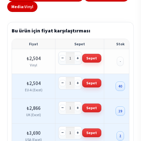
Media:
Vinyl
Bu ürün için fiyat karşılaştırması
Fiyat
Sepet
Stok
−
+
₺
2,504
Sepet
-
Vinyl
−
+
₺
2,504
Sepet
40
EU-A (Excel)
−
+
₺
2,866
Sepet
19
UK (Excel)
−
+
₺
3,690
Sepet
2
USA (Excel)