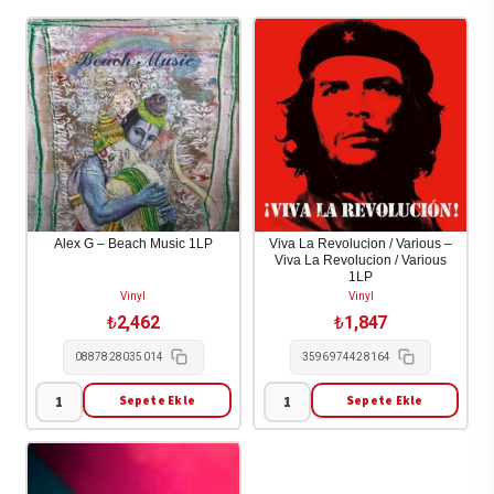
Alex G – Beach Music 1LP
Viva La Revolucion / Various –
Viva La Revolucion / Various
1LP
Vinyl
Vinyl
₺
2,462
₺
1,847
0887828035014
3596974428164
Sepete Ekle
Sepete Ekle
Alex
Viva
G
La
-
Revolucion