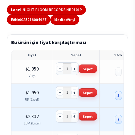
Label:
NIGHT BLOOM RECORDS NB010LP
EAN:
0085218004927
Media:
Vinyl
Bu ürün için fiyat karşılaştırması
Fiyat
Sepet
Stok
−
+
₺
1,950
Sepet
-
Vinyl
−
+
₺
1,950
Sepet
3
UK (Excel)
−
+
₺
2,332
Sepet
9
EU-A (Excel)