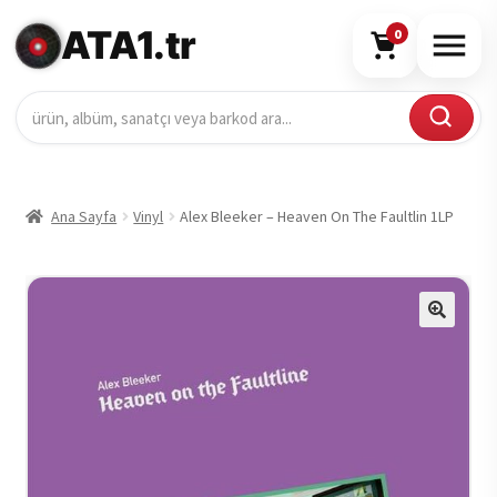
ATA1.tr
0
Ana Sayfa
Vinyl
Alex Bleeker – Heaven On The Faultlin 1LP
🔍