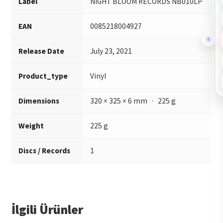
Label
NIGHT BLOOM RECORDS NB010LP
EAN
0085218004927
Release Date
July 23, 2021
Product_type
Vinyl
Dimensions
320 × 325 × 6 mm · 225 g
Weight
225 g
Discs / Records
1
İlgili Ürünler