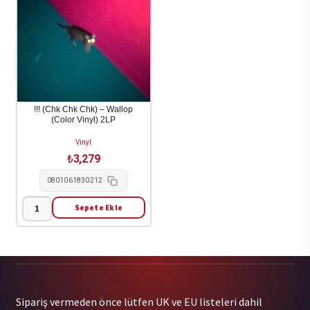
Beach
/
Music
Various
1LP
-
adet
Viva
La
Revolucion
/
!!! (Chk Chk Chk) – Wallop
(Color Vinyl) 2LP
Various
1LP
Vinyl
adet
₺
3,279
0801061830212
Sepete Ekle
!!!
(Chk
Chk
Chk)
-
Sipariş vermeden önce lütfen UK ve EU listeleri dahil
Wallop