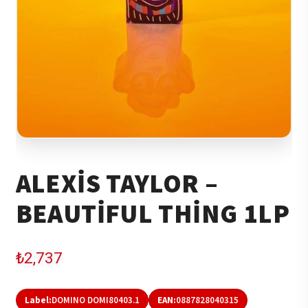
ALEXIS TAYLOR –
BEAUTIFUL THING 1LP
₺
2,737
Label:
DOMINO DOMI80403.1
EAN:
0887828040315