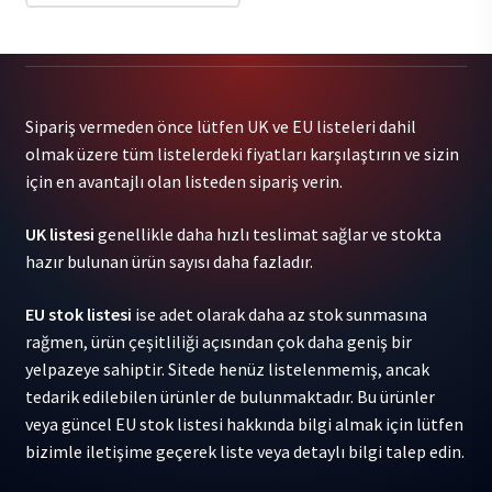
-
Let
It
Be
Sipariş vermeden önce lütfen UK ve EU listeleri dahil
Blue
olmak üzere tüm listelerdeki fiyatları karşılaştırın ve sizin
1LP
için en avantajlı olan listeden sipariş verin.
adet
UK listesi
genellikle daha hızlı teslimat sağlar ve stokta
hazır bulunan ürün sayısı daha fazladır.
EU stok listesi
ise adet olarak daha az stok sunmasına
rağmen, ürün çeşitliliği açısından çok daha geniş bir
yelpazeye sahiptir. Sitede henüz listelenmemiş, ancak
tedarik edilebilen ürünler de bulunmaktadır. Bu ürünler
veya güncel EU stok listesi hakkında bilgi almak için lütfen
bizimle iletişime geçerek liste veya detaylı bilgi talep edin.