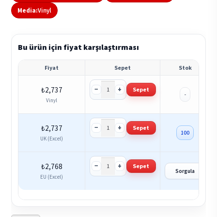
Media:
Vinyl
Bu ürün için fiyat karşılaştırması
Fiyat
Sepet
Stok
−
+
₺
2,737
Sepet
-
Vinyl
−
+
₺
2,737
Sepet
100
UK (Excel)
−
+
₺
2,768
Sepet
Sorgula
EU (Excel)