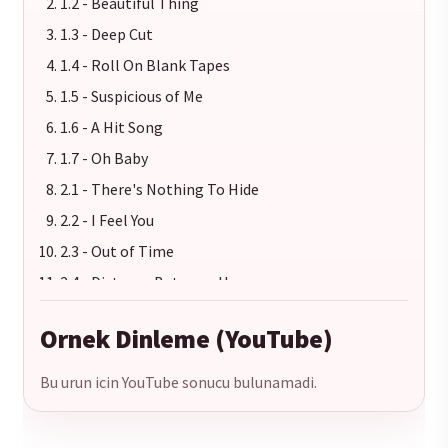
1.2 - Beautiful Thing
1.3 - Deep Cut
1.4 - Roll On Blank Tapes
1.5 - Suspicious of Me
1.6 - A Hit Song
1.7 - Oh Baby
2.1 - There's Nothing To Hide
2.2 - I Feel You
2.3 - Out of Time
2.4 - Distance Between Us
2.5 - Moral Dream
Ornek Dinleme (YouTube)
2.6 - 2/15
Bu urun icin YouTube sonucu bulunamadi.