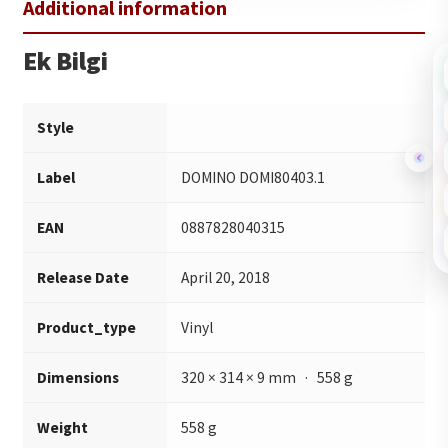
Ek Bilgi
Style
Label
DOMINO DOMI80403.1
EAN
0887828040315
Release Date
April 20, 2018
Product_type
Vinyl
Dimensions
320 × 314 × 9 mm · 558 g
Weight
558 g