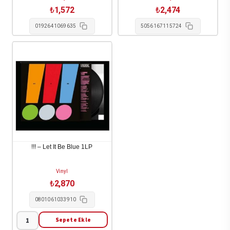
₺
1,572
₺
2,474
0192641069635
5056167115724
!!! – Let It Be Blue 1LP
Vinyl
₺
2,870
0801061033910
Sepete Ekle
!!!