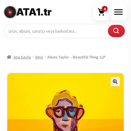
ATA1.tr
0
Ana Sayfa
Vinyl
Alexis Taylor – Beautiful Thing 1LP
🔍