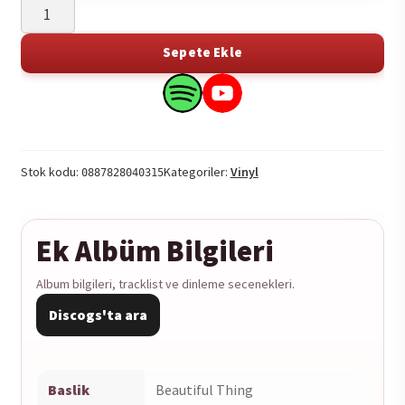
Alexis
Taylor
-
Sepete Ekle
Beautiful
Thing
Search
Search
1LP
this
this
adet
product
product
on
on
Stok kodu:
Kategoriler:
Vinyl
0887828040315
Spotify
YouTube
Ek Albüm Bilgileri
Album bilgileri, tracklist ve dinleme secenekleri.
Discogs'ta ara
Baslik
Beautiful Thing