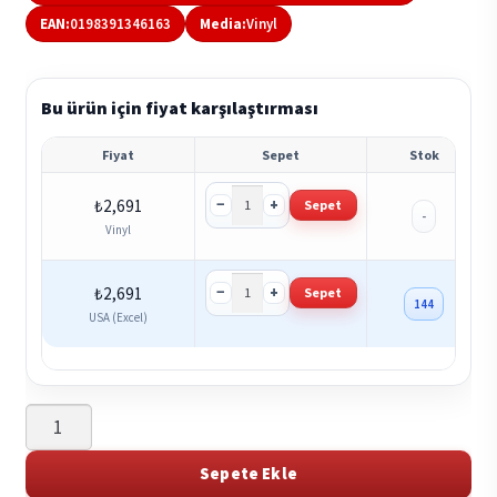
EAN:
0198391346163
Media:
Vinyl
Bu ürün için fiyat karşılaştırması
Fiyat
Sepet
Stok
−
+
₺
2,691
Sepet
-
Vinyl
−
+
₺
2,691
Sepet
144
USA (Excel)
Alfie
Templeman
-
Sepete Ekle