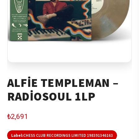
ALFIE TEMPLEMAN –
RADIOSOUL 1LP
₺
2,691
Label:
CHESS CLUB RECORDINGS LIMITED 198391346163