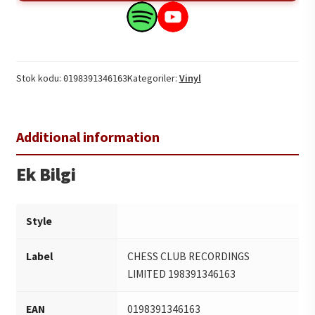
Radiosoul
1LP
Search
Search
adet
this
this
product
product
on
on
Stok kodu:
Kategoriler:
Vinyl
0198391346163
Spotify
YouTube
Ek Bilgi
Style
Label
CHESS CLUB RECORDINGS
LIMITED 198391346163
EAN
0198391346163