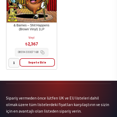
Dayglo
1LP
Green
adet
Vinyl)
1LP
& Barnes – Shit Happens
(Brown Vinyl) 1LP
adet
Vinyl
₺
2,367
0859433007168
Sepete Ekle
&
Barnes
-
Shit
Happens
Sipariş vermeden önce lütfen UK ve EU listeleri dahil
(Brown
olmak üzere tüm listelerdeki fiyatları karşılaştırın ve sizin
Vinyl)
için en avantajlı olan listeden sipariş verin.
1LP