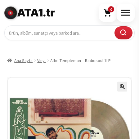
ATA1.tr
0
Ana Sayfa
Vinyl
Alfie Templeman – Radiosoul 1LP
🔍