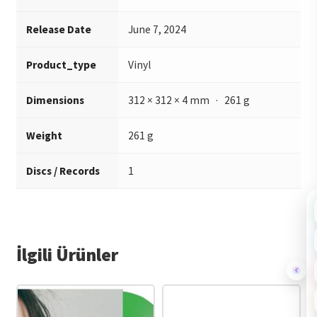
Release Date
June 7, 2024
Product_type
Vinyl
Dimensions
312 × 312 × 4 mm · 261 g
Weight
261 g
Discs / Records
1
İlgili Ürünler