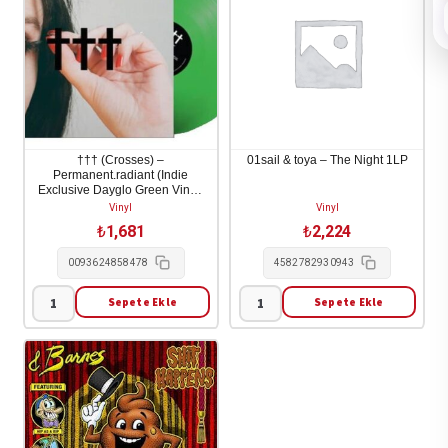
††† (Crosses) –
01sail & toya – The Night 1LP
Permanent.radiant (Indie
Exclusive Dayglo Green Vinyl)
1LP
Vinyl
Vinyl
₺
1,681
₺
2,224
0093624858478
4582782930943
Sepete Ekle
Sepete Ekle
†††
01sail
(Crosses)
&
-
toya
Permanent.radiant
-
(Indie
The
Exclusive
Night