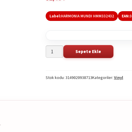
Label:
HARMONIA MUNDI HMM332432
EAN:
3
Deller
Sepete Ekle
Searc
Consort
this
-
produ
Purcell:
on
Stok kodu:
Kategoriler:
Vinyl
The
3149020938713
Spotif
Indian
Queen
2LP
adet
.