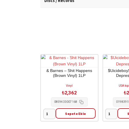
Discs / Records
& Barnes – Shit Happens
$Uicideboy
(Brown Vinyl) 1LP
Depres
Vinyl
USA top 
₺
2,362
₺
2
0859433007168
0198391
Sepete Ekle
&
$Uicideboy$
Barnes
-