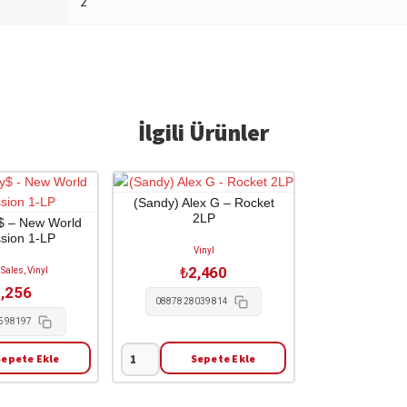
2
İlgili Ürünler
(Sandy) Alex G – Rocket
2LP
$ – New World
sion 1-LP
Vinyl
₺
2,460
Sales, Vinyl
,256
0887828039814
598197
Sepete Ekle
Sepete Ekle
(Sandy)
Alex