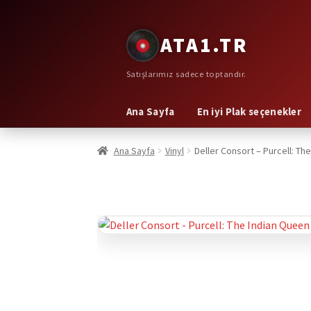
Dolaşıma
İçeriğe
ATA1.TR
geç
geç
Satışlarımız sadece toptandır.
Ana Sayfa
En iyi Plak seçenekler
Ana Sayfa
Vinyl
Deller Consort – Purcell: Th