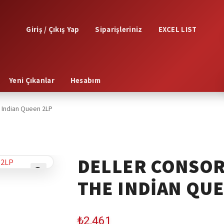
Giriş / Çıkış Yap
Siparişleriniz
EXCEL LIST
Yeni Çıkanlar
Hesabım
e Indian Queen 2LP
DELLER CONSOR
THE INDIAN QUE
🔍
₺
2,461