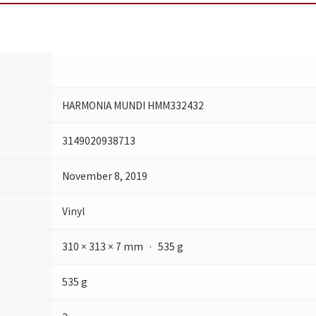
HARMONIA MUNDI HMM332432
3149020938713
November 8, 2019
Vinyl
310 × 313 × 7 mm · 535 g
535 g