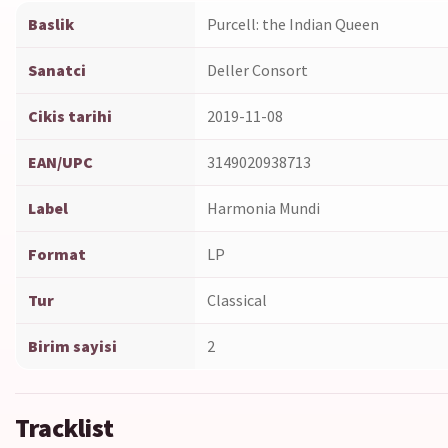
Baslik
Purcell: the Indian Queen
Sanatci
Deller Consort
Cikis tarihi
2019-11-08
EAN/UPC
3149020938713
Label
Harmonia Mundi
Format
LP
Tur
Classical
Birim sayisi
2
Tracklist