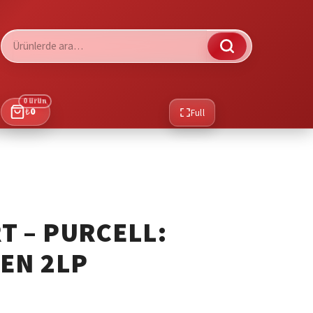
Ara:
0 ürün
₺
0
Full
T – PURCELL:
EN 2LP