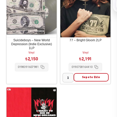
Suicideboys – New World
77 – Bright Gloom 2LP
Depression (Indie Exclusive)
1LP
Vinyl
Vinyl
₺
2,150
₺
2,191
0198391607981
0190758164410
Sepete Ekle
77
-
Bright
Gloom
2LP
adet