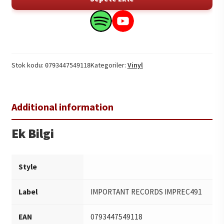
Impedance
1LP
Search
Search
adet
this
this
product
product
on
on
Stok kodu:
Kategoriler:
Vinyl
0793447549118
Spotify
YouTube
Ek Bilgi
Style
Label
IMPORTANT RECORDS IMPREC491
EAN
0793447549118