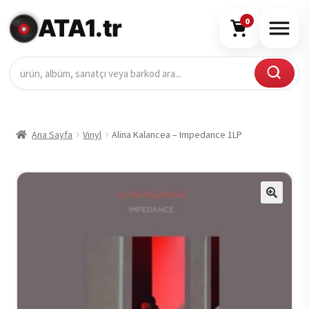
ATA1.tr
0
Ana Sayfa
Vinyl
Alina Kalancea – Impedance 1LP
🔍