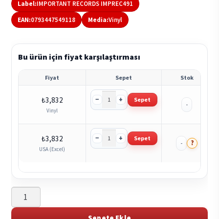
Label:
IMPORTANT RECORDS IMPREC491
EAN:
0793447549118
Media:
Vinyl
Bu ürün için fiyat karşılaştırması
Fiyat
Sepet
Stok
−
+
₺
3,832
Sepet
-
Vinyl
−
+
₺
3,832
Sepet
?
-
USA (Excel)
Alina
Kalancea
-
Sepete Ekle