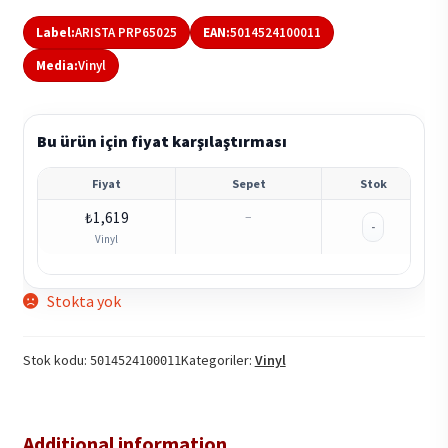
Label:
ARISTA PRP65025
EAN:
5014524100011
Media:
Vinyl
Bu ürün için fiyat karşılaştırması
Fiyat
Sepet
Stok
₺
1,619
–
-
Vinyl
Stokta yok
Stok kodu:
Kategoriler:
Vinyl
5014524100011