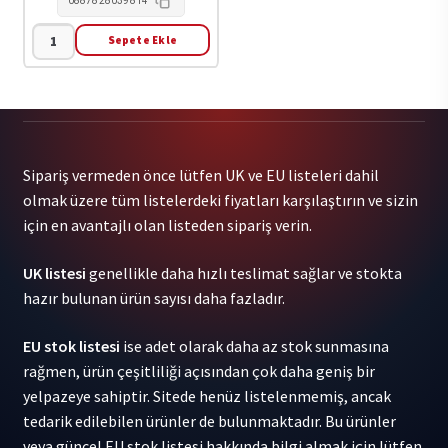
0887828039814
Sepete Ekle
(Sandy)
Alex
G
-
Rocket
Sipariş vermeden önce lütfen UK ve EU listeleri dahil
2LP
olmak üzere tüm listelerdeki fiyatları karşılaştırın ve sizin
adet
için en avantajlı olan listeden sipariş verin.
UK listesi
genellikle daha hızlı teslimat sağlar ve stokta
hazır bulunan ürün sayısı daha fazladır.
EU stok listesi
ise adet olarak daha az stok sunmasına
rağmen, ürün çeşitliliği açısından çok daha geniş bir
yelpazeye sahiptir. Sitede henüz listelenmemiş, ancak
tedarik edilebilen ürünler de bulunmaktadır. Bu ürünler
veya güncel EU stok listesi hakkında bilgi almak için lütfen