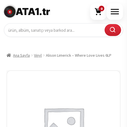
ATA1.tr
0
Ana Sayfa
Vinyl
Alison Limerick – Where Love Lives 6LP