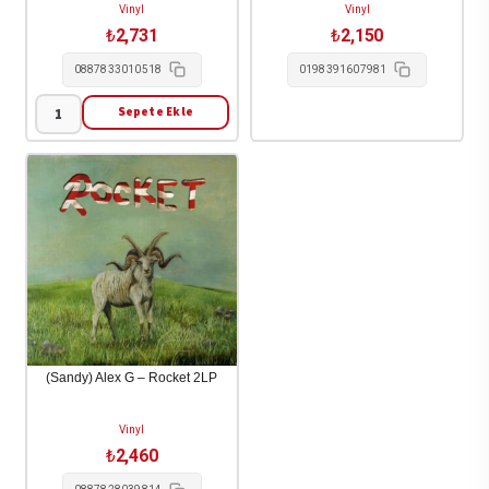
Vinyl
Vinyl
₺
2,731
₺
2,150
0887833010518
0198391607981
Sepete Ekle
********
[The
Drink]
-
The
Drink
[********]
2LP
adet
(Sandy) Alex G – Rocket 2LP
Vinyl
₺
2,460