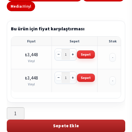
Media:
Vinyl
Bu ürün için fiyat karşılaştırması
Fiyat
Sepet
Stok
−
+
₺
3,448
Sepet
-
Vinyl
−
+
₺
3,448
Sepet
-
Vinyl
All
Them
Witches
Sepete Ekle