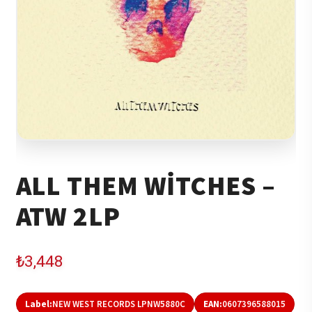
ALL THEM WITCHES –
ATW 2LP
₺
3,448
Label:
NEW WEST RECORDS LPNW5880C
EAN:
0607396588015