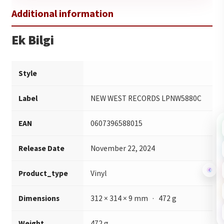
Ek Bilgi
Style
Label
NEW WEST RECORDS LPNW5880C
EAN
0607396588015
Release Date
November 22, 2024
Product_type
Vinyl
Dimensions
312 × 314 × 9 mm · 472 g
Weight
472 g