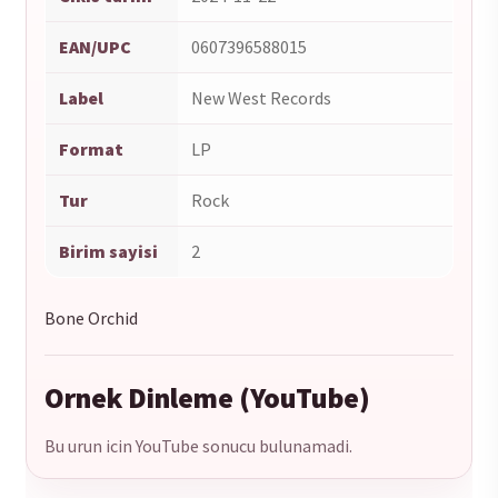
EAN/UPC
0607396588015
Label
New West Records
Format
LP
Tur
Rock
Birim sayisi
2
Bone Orchid
Ornek Dinleme (YouTube)
Bu urun icin YouTube sonucu bulunamadi.