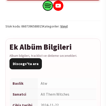
-
Atw
Search
Search
2LP
this
this
adet
product
product
on
on
Stok kodu:
Kategoriler:
Vinyl
0607396588015
Spotify
YouTube
Ek Albüm Bilgileri
Album bilgileri, tracklist ve dinleme secenekleri.
Discogs'ta ara
Baslik
Atw
Sanatci
All Them Witches
Cikis tarihi
2024-11-22