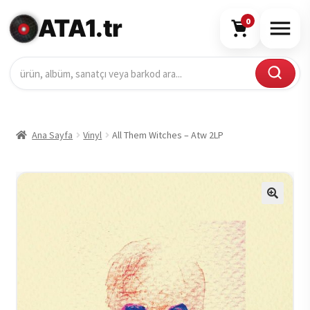
ATA1.tr
0
Ana Sayfa
Vinyl
All Them Witches – Atw 2LP
🔍