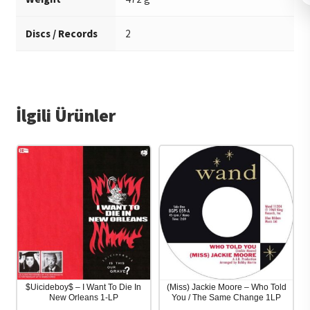
Discs / Records
2
İlgili Ürünler
$Uicideboy$ – I Want To Die In
(Miss) Jackie Moore – Who Told
New Orleans 1-LP
You / The Same Change 1LP