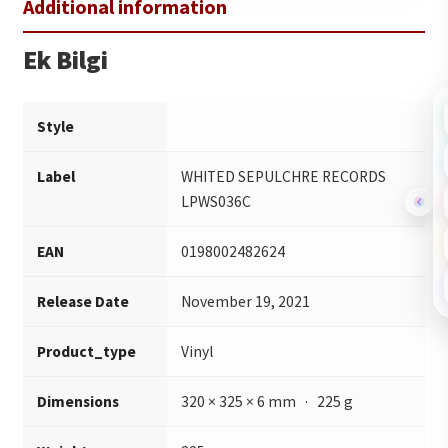
Ek Bilgi
Style
Label
WHITED SEPULCHRE RECORDS
LPWS036C
EAN
0198002482624
Release Date
November 19, 2021
Product_type
Vinyl
Dimensions
320 × 325 × 6 mm · 225 g