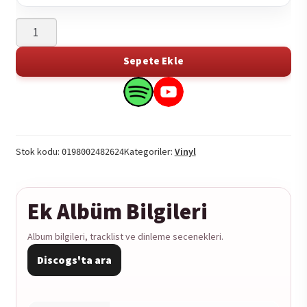
Allison
Lorenzen
-
Sepete Ekle
Tender
(Deluxe
Search
Search
Edition)
this
this
(Baby
product
product
Blue
on
on
Stok kodu:
Kategoriler:
Vinyl
0198002482624
Vinyl)
Spotify
YouTube
1LP
adet
Ek Albüm Bilgileri
Album bilgileri, tracklist ve dinleme secenekleri.
Discogs'ta ara