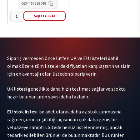
0634457828018
Sepete Ekle
0
Stars
-
Blowing
On
Sipariş vermeden önce lütfen UK ve EU listeleri dahil
A
olmak üzere tüm listelerdeki fiyatları karşılaştırın ve sizin
Marshmallow
için en avantajlı olan listeden sipariş verin.
In
Perpetuity
UK listesi
genellikle daha hızlı teslimat sağlar ve stokta
1LP
hazır bulunan ürün sayısı daha fazladır.
adet
EU stok listesi
ise adet olarak daha az stok sunmasına
rağmen, ürün çeşitliliği açısından çok daha geniş bir
yelpazeye sahiptir. Sitede henüz listelenmemiş, ancak
tedarik edilebilen ürünler de bulunmaktadır. Bu ürünler