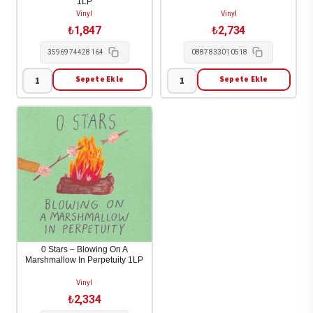
1LP
Vinyl
Vinyl
₺
1,847
₺
2,734
3596974428164
0887833010518
Sepete Ekle
Sepete Ekle
Viva
********
La
[The
Revolucion
Drink]
/
-
Various
The
-
Drink
Viva
[********]
La
2LP
Revolucion
adet
/
0 Stars – Blowing On A
Marshmallow In Perpetuity 1LP
Various
1LP
Vinyl
adet
₺
2,334