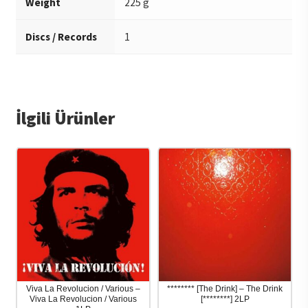
Weight
225 g
Discs / Records
1
İlgili Ürünler
Viva La Revolucion / Various –
******** [The Drink] – The Drink
Viva La Revolucion / Various
[********] 2LP