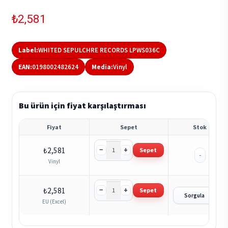
₺
2,581
Label:
WHITED SEPULCHRE RECORDS LPWS036C
EAN:
0198002482624
Media:
Vinyl
Bu ürün için fiyat karşılaştırması
Fiyat
Sepet
Stok
−
+
₺
2,581
Sepet
-
Vinyl
−
+
₺
2,581
Sepet
?
Sorgula
EU (Excel)