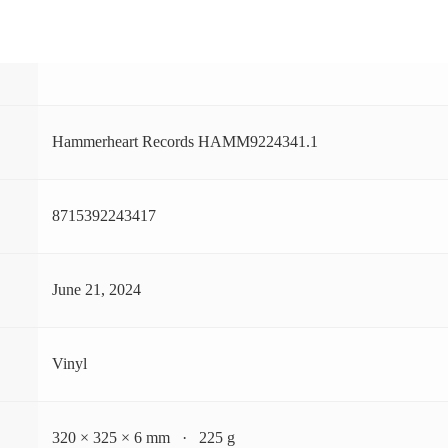
Hammerheart Records HAMM9224341.1
8715392243417
June 21, 2024
Vinyl
320 × 325 × 6 mm · 225 g