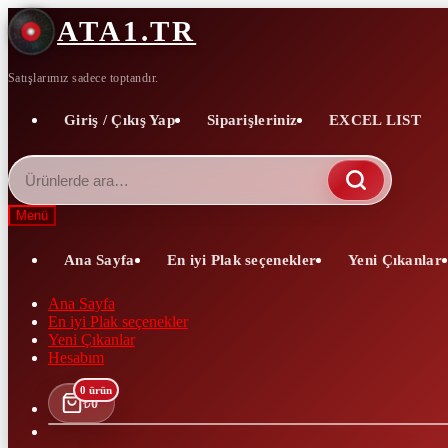
Dolaşıma
İçeriğe
ATA1.TR
geç
geç
Satışlarımız sadece toptandır.
Giriş / Çıkış Yap
Siparişleriniz
EXCEL LIST
Ara:
Menü
Ana Sayfa
En iyi Plak seçenekler
Yeni Çıkanlar
Ana Sayfa
En iyi Plak seçenekler
Yeni Çıkanlar
Hesabım
0 ürün
₺
0