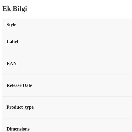
Devil
1LP
Ek Bilgi
adet
Style
Label
EAN
Release Date
Product_type
Dimensions