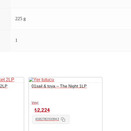
225 g
1
 2LP
01sail & toya – The Night 1LP
Vinyl
₺
2,224
4582782930943