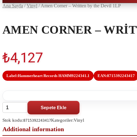
Ana Sayfa
/
Vinyl
/
Amen Corner – Written by the Devil 1LP
AMEN CORNER – WRITT
₺
4,127
Label:
Hammerheart Records HAMM9224341.1
EAN:
8715392243417
Amen
Sepete Ekle
Search
Search
Corner
this
this
-
Stok kodu:
Kategoriler:
Vinyl
product
product
8715392243417
Written
on
on
by
Spotify
YouTube
the