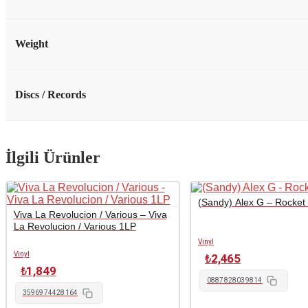
Weight
Discs / Records
İlgili Ürünler
(Sandy) Alex G – Rocket
Viva La Revolucion / Various – Viva
La Revolucion / Various 1LP
Vinyl
Vinyl
₺
2,465
₺
1,849
0887828039814
3596974428164