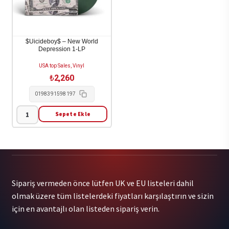
It
Be
Blue
(Indie
$Uicideboy$ – New World
Depression 1-LP
Excl.
Blue
USA top Sales, Vinyl
Lp)
₺
2,260
1LP
0198391598197
adet
Sepete Ekle
$Uicideboy$
-
New
World
Depression
Sipariş vermeden önce lütfen UK ve EU listeleri dahil
1-
olmak üzere tüm listelerdeki fiyatları karşılaştırın ve sizin
LP
için en avantajlı olan listeden sipariş verin.
adet