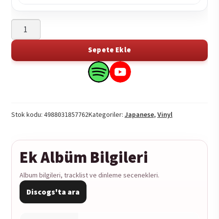
Michael
Jackson
-
Sepete Ekle
Forever.
Michael
Search
Search
1-
this
this
LP
product
product
adet
on
on
Stok kodu:
Kategoriler:
Japanese
,
Vinyl
4988031857762
Spotify
YouTube
Ek Albüm Bilgileri
Album bilgileri, tracklist ve dinleme secenekleri.
Discogs'ta ara