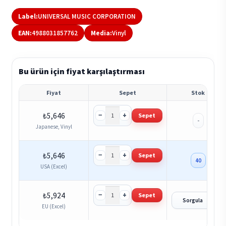
Label:
UNIVERSAL MUSIC CORPORATION
EAN:
4988031857762
Media:
Vinyl
Bu ürün için fiyat karşılaştırması
Fiyat
Sepet
Stok
−
+
₺
5,646
Sepet
-
Japanese, Vinyl
−
+
₺
5,646
Sepet
40
USA (Excel)
−
+
₺
5,924
Sepet
?
Sorgula
EU (Excel)