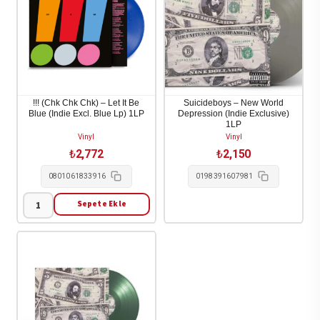
!!! (Chk Chk Chk) – Let It Be
Suicideboys – New World
Blue (Indie Excl. Blue Lp) 1LP
Depression (Indie Exclusive)
1LP
Vinyl
Vinyl
₺
2,772
₺
2,150
0801061833916
0198391607981
Sepete Ekle
!!!
(Chk
Chk
Chk)
-
Let