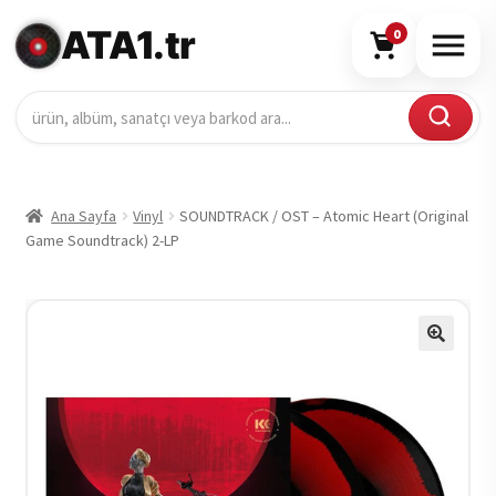
ATA1.tr
0
Ana Sayfa
Vinyl
SOUNDTRACK / OST – Atomic Heart (Original
Game Soundtrack) 2-LP
🔍