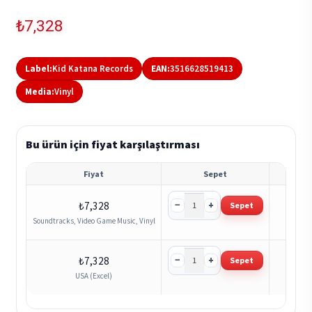
₺
7,328
Label:
Kid Katana Records
EAN:
3516628519413
Media:
Vinyl
Bu ürün için fiyat karşılaştırması
Fiyat
Sepet
Sto
−
+
₺
7,328
Sepet
-
Soundtracks, Video Game Music, Vinyl
−
+
₺
7,328
Sepet
-
USA (Excel)