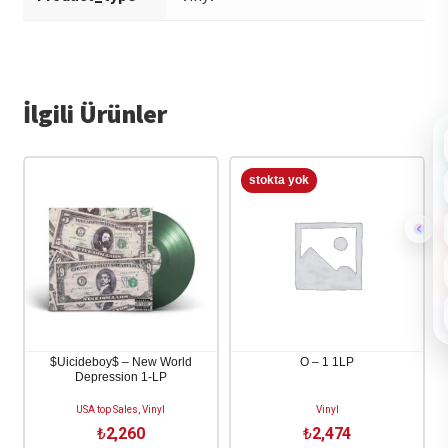
İlgili Ürünler
$Uicideboy$ – New World
O – 1 1LP
Depression 1-LP
USA top Sales, Vinyl
Vinyl
₺
2,260
₺
2,474