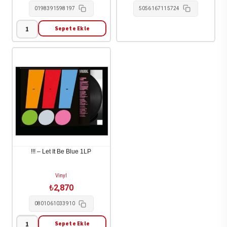
0198391598197
5056167115724
Sepete Ekle
$Uicideboy$
-
New
World
Depression
1-
LP
adet
!!! – Let It Be Blue 1LP
Vinyl
₺
2,870
0801061033910
Sepete Ekle