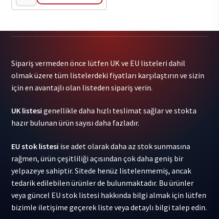
!!!
-
Let
It
Be
Sipariş vermeden önce lütfen UK ve EU listeleri dahil
Blue
olmak üzere tüm listelerdeki fiyatları karşılaştırın ve sizin
1LP
için en avantajlı olan listeden sipariş verin.
adet
UK listesi
genellikle daha hızlı teslimat sağlar ve stokta
hazır bulunan ürün sayısı daha fazladır.
EU stok listesi
ise adet olarak daha az stok sunmasına
rağmen, ürün çeşitliliği açısından çok daha geniş bir
yelpazeye sahiptir. Sitede henüz listelenmemiş, ancak
tedarik edilebilen ürünler de bulunmaktadır. Bu ürünler
veya güncel EU stok listesi hakkında bilgi almak için lütfen
bizimle iletişime geçerek liste veya detaylı bilgi talep edin.