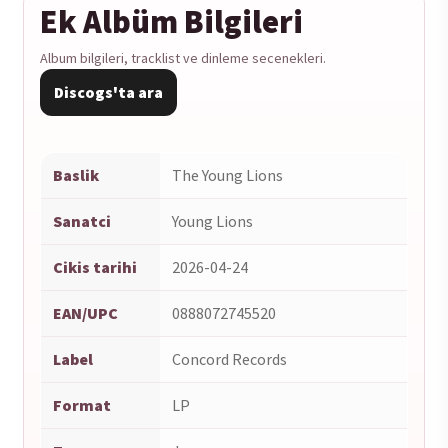
edition]
Ek Albüm Bilgileri
(2026)
Album bilgileri, tracklist ve dinleme secenekleri.
1-
LP
Discogs'ta ara
adet
Baslik
The Young Lions
Sanatci
Young Lions
Cikis tarihi
2026-04-24
EAN/UPC
0888072745520
Label
Concord Records
Format
LP