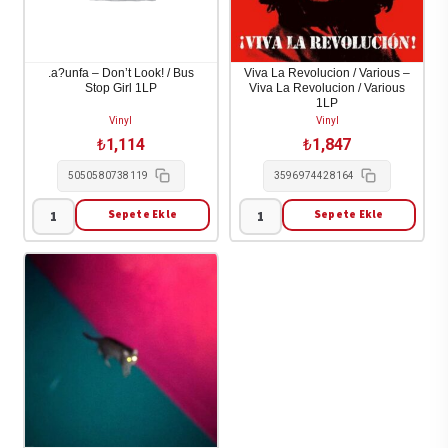
.a?unfa – Don’t Look! / Bus
Viva La Revolucion / Various –
Stop Girl 1LP
Viva La Revolucion / Various
1LP
Vinyl
Vinyl
₺
1,114
₺
1,847
5050580738119
3596974428164
Sepete Ekle
Sepete Ekle
.a?
Viva
unfa
La
-
Revolucion
Don't
/
Look!
Various
/
-
Bus
Viva
Stop
La
Girl
Revolucion