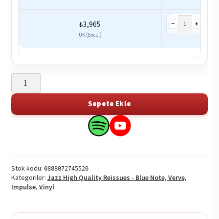
−
+
₺
3,965
Se
UK (Excel)
The
Young
Lions
Sepete Ekle
-
The
Search
Search
Young
this
this
Lions
product
product
(LP)
on
on
Stok kodu:
0888072745520
[Original
Kategoriler:
Jazz High Quality Reissues - Blue Note, Verve,
Spotify
YouTube
Impulse
,
Vinyl
Jazz
Classics
Series