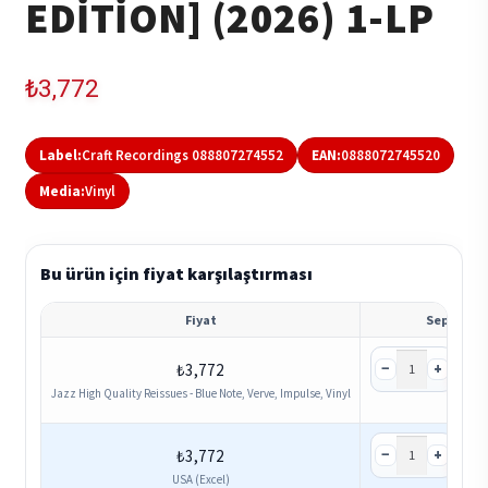
EDITION] (2026) 1-LP
₺
3,772
Label:
Craft Recordings 088807274552
EAN:
0888072745520
Media:
Vinyl
Bu ürün için fiyat karşılaştırması
Fiyat
Sepet
−
+
₺
3,772
Se
Jazz High Quality Reissues - Blue Note, Verve, Impulse, Vinyl
−
+
₺
3,772
Se
USA (Excel)