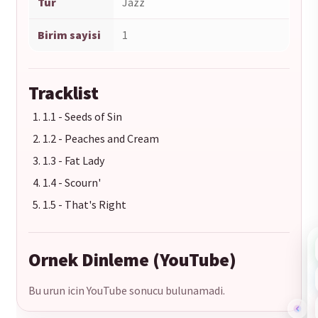
Tur
Jazz
Birim sayisi
1
Tracklist
1.1 - Seeds of Sin
1.2 - Peaches and Cream
1.3 - Fat Lady
1.4 - Scourn'
1.5 - That's Right
Ornek Dinleme (YouTube)
Bu urun icin YouTube sonucu bulunamadi.