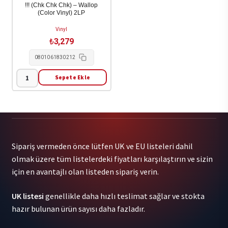
1LP
/
!!! (Chk Chk Chk) – Wallop
(Color Vinyl) 2LP
adet
Various
1LP
Vinyl
adet
₺
3,279
0801061830212
Sepete Ekle
!!!
(Chk
Chk
Chk)
-
Sipariş vermeden önce lütfen UK ve EU listeleri dahil
Wallop
olmak üzere tüm listelerdeki fiyatları karşılaştırın ve sizin
(Color
için en avantajlı olan listeden sipariş verin.
Vinyl)
2LP
UK listesi
genellikle daha hızlı teslimat sağlar ve stokta
adet
hazır bulunan ürün sayısı daha fazladır.