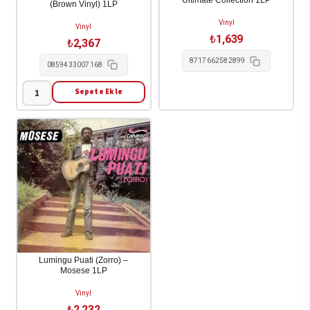
Ultimate Collection 1LP
(Brown Vinyl) 1LP
Vinyl
Vinyl
₺
1,639
₺
2,367
8717662582899
0859433007168
Sepete Ekle
&
Barnes
-
Shit
Happens
(Brown
Vinyl)
1LP
adet
Lumingu Puati (Zorro) –
Mosese 1LP
Vinyl
₺
2,232