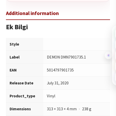
Ek Bilgi
Style
Label
DEMON DMN7901735.1
EAN
5014797901735
Release Date
July 31, 2020
Product_type
Vinyl
Dimensions
313 × 313 × 4 mm · 238 g