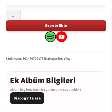
Hundred
Proof
Aged
Sepete Ekle
In
Soul
Search
Search
-
this
this
100
product
product
Proof
on
on
Stok kodu:
Kategoriler:
Vinyl
5014797901735
1LP
Spotify
YouTube
adet
Ek Albüm Bilgileri
Album bilgileri, tracklist ve dinleme secenekleri.
Discogs'ta ara