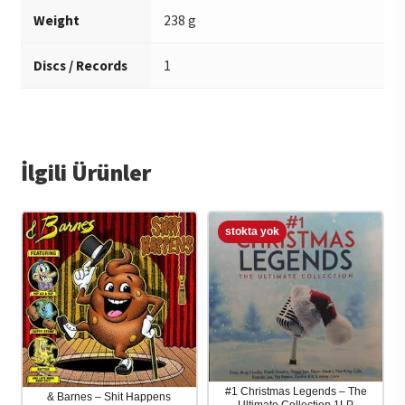
Weight
238 g
Discs / Records
1
İlgili Ürünler
#1 Christmas Legends – The
& Barnes – Shit Happens