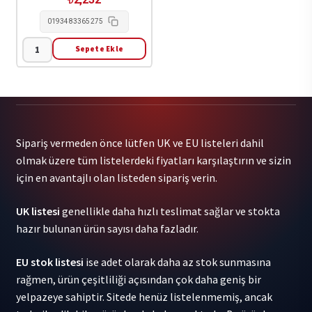
0193483365275
Sepete Ekle
Lumingu
Puati
(Zorro)
-
Mosese
Sipariş vermeden önce lütfen UK ve EU listeleri dahil
1LP
olmak üzere tüm listelerdeki fiyatları karşılaştırın ve sizin
adet
için en avantajlı olan listeden sipariş verin.
UK listesi
genellikle daha hızlı teslimat sağlar ve stokta
hazır bulunan ürün sayısı daha fazladır.
EU stok listesi
ise adet olarak daha az stok sunmasına
rağmen, ürün çeşitliliği açısından çok daha geniş bir
yelpazeye sahiptir. Sitede henüz listelenmemiş, ancak