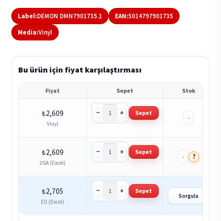
Label:
DEMON DMN7901735.1
EAN:
5014797901735
Media:
Vinyl
Bu ürün için fiyat karşılaştırması
Fiyat
Sepet
Stok
−
+
₺
2,609
Sepet
-
Vinyl
−
+
₺
2,609
Sepet
?
-
USA (Excel)
−
+
₺
2,705
Sepet
Sorgula
EU (Excel)