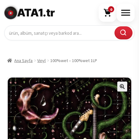
ATA1.tr
0
Ana Sayfa
Vinyl
100%wet – 100%wet 1LP
🔍