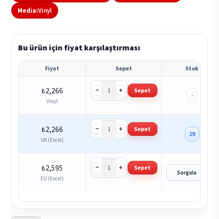
Media:
Vinyl
Bu ürün için fiyat karşılaştırması
Fiyat
Sepet
Stok
−
+
₺
2,266
Sepet
-
Vinyl
−
+
₺
2,266
Sepet
29
UK (Excel)
−
+
₺
2,595
Sepet
?
Sorgula
EU (Excel)