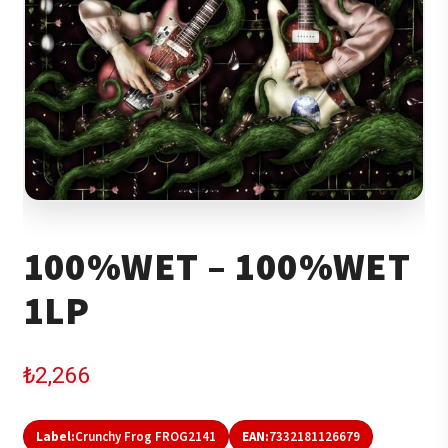
100%WET – 100%WET
1LP
₺
2,266
Label:
Crunchy Frog FROG2141
EAN:
7332181126679