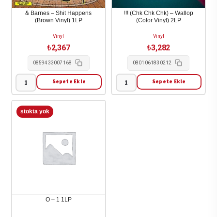
& Barnes – Shit Happens
!!! (Chk Chk Chk) – Wallop
(Brown Vinyl) 1LP
(Color Vinyl) 2LP
Vinyl
Vinyl
₺
2,367
₺
3,282
0859433007168
0801061830212
Sepete Ekle
Sepete Ekle
&
!!!
Barnes
(Chk
-
Chk
Shit
Chk)
Happens
-
(Brown
Wallop
Vinyl)
(Color
1LP
Vinyl)
adet
2LP
adet
O – 1 1LP