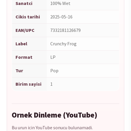
Sanatci
100% Wet
Cikis tarihi
2025-05-16
EAN/UPC
7332181126679
Label
Crunchy Frog
Format
LP
Tur
Pop
Birim sayisi
1
Ornek Dinleme (YouTube)
Bu urun icin YouTube sonucu bulunamadi.