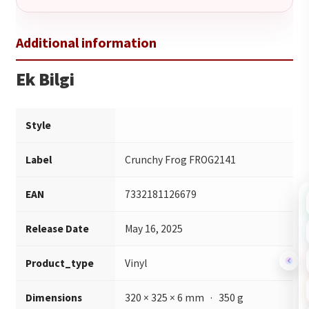
Ek Bilgi
Style
Label
Crunchy Frog FROG2141
EAN
7332181126679
Release Date
May 16, 2025
Product_type
Vinyl
Dimensions
320 × 325 × 6 mm · 350 g