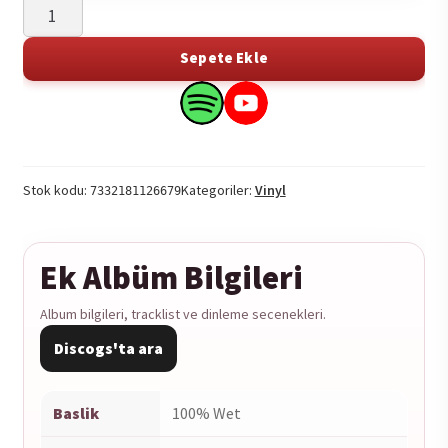
100%wet
-
100%wet
Sepete Ekle
1LP
adet
Search
Search
this
this
product
product
on
on
Stok kodu:
Kategoriler:
Vinyl
7332181126679
Spotify
YouTube
Ek Albüm Bilgileri
Album bilgileri, tracklist ve dinleme secenekleri.
Discogs'ta ara
Baslik
100% Wet