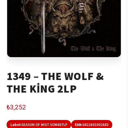
1349 – THE WOLF &
THE KING 2LP
₺
3,252
Label:
SEASON OF MIST SOM807LP
EAN:
0822603002683