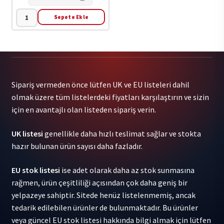
Sepete Ekle
$Uicideboy$
-
I
Want
To
Sipariş vermeden önce lütfen UK ve EU listeleri dahil
Die
olmak üzere tüm listelerdeki fiyatları karşılaştırın ve sizin
In
için en avantajlı olan listeden sipariş verin.
New
Orleans
UK listesi
genellikle daha hızlı teslimat sağlar ve stokta
1-
hazır bulunan ürün sayısı daha fazladır.
LP
adet
EU stok listesi
ise adet olarak daha az stok sunmasına
rağmen, ürün çeşitliliği açısından çok daha geniş bir
yelpazeye sahiptir. Sitede henüz listelenmemiş, ancak
tedarik edilebilen ürünler de bulunmaktadır. Bu ürünler
veya güncel EU stok listesi hakkında bilgi almak için lütfen