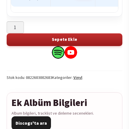
1349
-
The
Sepete Ekle
Wolf
&
Search
Search
The
this
this
King
product
product
2LP
on
on
Stok kodu:
Kategoriler:
Vinyl
0822603002683
adet
Spotify
YouTube
Ek Albüm Bilgileri
Album bilgileri, tracklist ve dinleme secenekleri.
Discogs'ta ara