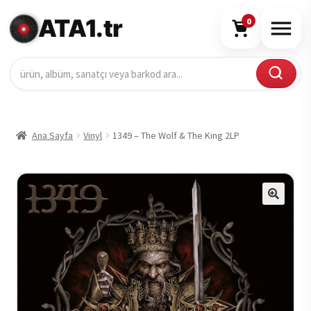
ATA1.tr
0
Ana Sayfa
Vinyl
1349 – The Wolf & The King 2LP
🔍