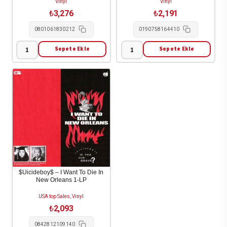
Vinyl
Vinyl
₺
3,276
₺
2,191
0801061830212
0190758164410
Sepete Ekle
Sepete Ekle
!!!
77
(Chk
-
Chk
Bright
Chk)
Gloom
-
2LP
Wallop
adet
(Color
Vinyl)
2LP
adet
$Uicideboy$ – I Want To Die In
New Orleans 1-LP
USA top Sales, Vinyl
₺
2,093
0842812109140