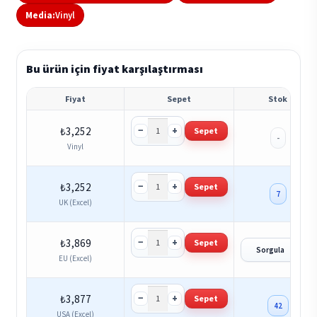
Media:
Vinyl
Bu ürün için fiyat karşılaştırması
Fiyat
Sepet
Stok
−
+
₺
3,252
Sepet
-
Vinyl
−
+
₺
3,252
Sepet
7
UK (Excel)
−
+
₺
3,869
Sepet
?
Sorgula
EU (Excel)
−
+
₺
3,877
Sepet
42
USA (Excel)