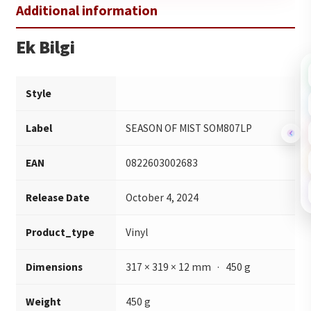
Ek Bilgi
Style
Label
SEASON OF MIST SOM807LP
EAN
0822603002683
Release Date
October 4, 2024
Product_type
Vinyl
Dimensions
317 × 319 × 12 mm · 450 g
Weight
450 g