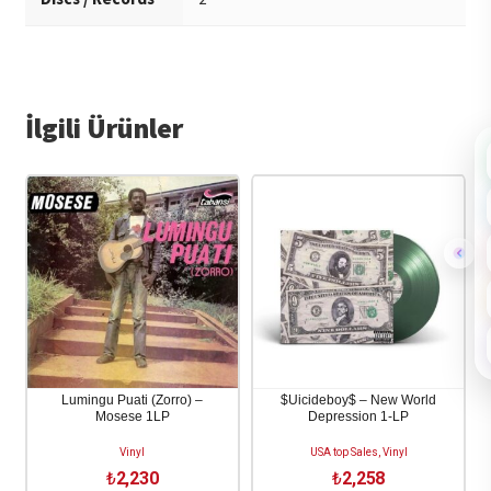
İlgili Ürünler
Lumingu Puati (Zorro) –
$Uicideboy$ – New World
Mosese 1LP
Depression 1-LP
Vinyl
USA top Sales, Vinyl
₺
2,230
₺
2,258