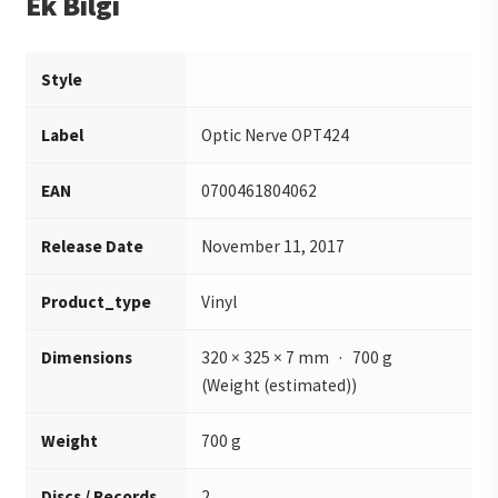
Ek Bilgi
Style
Label
Optic Nerve OPT424
EAN
0700461804062
Release Date
November 11, 2017
Product_type
Vinyl
Dimensions
320 × 325 × 7 mm · 700 g
(Weight (estimated))
Weight
700 g
Discs / Records
2