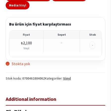
Media:
Vinyl
Bu ürün için fiyat karşılaştırması
Fiyat
Sepet
Stok
₺
2,100
–
-
Vinyl
Stokta yok
Stok kodu:
Kategoriler:
Vinyl
0700461804062