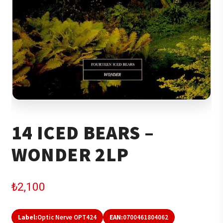
14 ICED BEARS –
WONDER 2LP
₺
2,100
Label:
Optic Nerve OPT424
EAN:
0700461804062