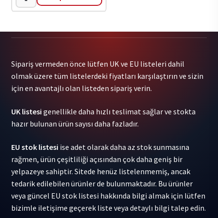
!!!
(Chk
Chk
Chk)
-
Sipariş vermeden önce lütfen UK ve EU listeleri dahil
Let
olmak üzere tüm listelerdeki fiyatları karşılaştırın ve sizin
It
için en avantajlı olan listeden sipariş verin.
Be
Blue
UK listesi
genellikle daha hızlı teslimat sağlar ve stokta
(Indie
hazır bulunan ürün sayısı daha fazladır.
Excl.
Blue
EU stok listesi
ise adet olarak daha az stok sunmasına
Lp)
rağmen, ürün çeşitliliği açısından çok daha geniş bir
1LP
yelpazeye sahiptir. Sitede henüz listelenmemiş, ancak
adet
tedarik edilebilen ürünler de bulunmaktadır. Bu ürünler
veya güncel EU stok listesi hakkında bilgi almak için lütfen
bizimle iletişime geçerek liste veya detaylı bilgi talep edin.