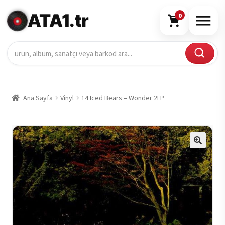
ATA1.tr
0
Ana Sayfa
Vinyl
14 Iced Bears – Wonder 2LP
🔍