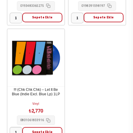
0193483365275
0198391598197
Sepete Ekle
Sepete Ekle
Lumingu
$Uicideboy$
Puati
-
(Zorro)
New
-
World
Mosese
Depression
1LP
1-
adet
LP
adet
!!! (Chk Chk Chk) – Let It Be
Blue (Indie Excl. Blue Lp) 1LP
Vinyl
₺
2,770
0801061833916
Sepete Ekle