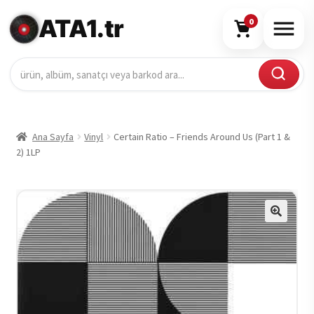
ATA1.tr
0
Ana Sayfa
Vinyl
Certain Ratio – Friends Around Us (Part 1 &
2) 1LP
🔍