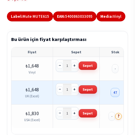
Label:
Mute MUTE615
EAN:
5400863033095
Media:
Vinyl
Bu ürün için fiyat karşılaştırması
Fiyat
Sepet
Stok
−
+
₺
1,648
Sepet
-
Vinyl
−
+
₺
1,648
Sepet
47
UK (Excel)
−
+
₺
1,830
Sepet
?
-
USA (Excel)