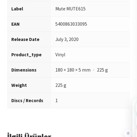
Label
Mute MUTE615
EAN
5400863033095
Release Date
July 3, 2020
Product_type
Vinyl
Dimensions
180 × 180 × 5 mm · 225 g
Weight
225 g
Discs / Records
1
İlgili Ürünler