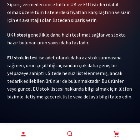
Sipariş vermeden önce lütfen UK ve EU listeleri dahil
/
olmak üzere tüm listelerdeki fiyatları karşılaştırın ve sizin
Bus
için en avantajlı olan listeden sipariş verin.
Stop
Girl
UK listesi
genellikle daha hızlı teslimat sağlar ve stokta
1LP
hazır bulunan ürün sayısı daha fazladır.
adet
EU stok listesi
ise adet olarak daha az stok sunmasına
rağmen, ürün çeşitliliği açısından çok daha geniş bir
yelpazeye sahiptir. Sitede henüz listelenmemiş, ancak
tedarik edilebilen ürünler de bulunmaktadır. Bu ürünler
veya güncel EU stok listesi hakkında bilgi almak için lütfen
bizimle iletişime geçerek liste veya detaylı bilgi talep edin.