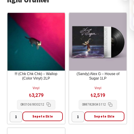
!!! (Chk Chk Chk) – Wallop
(Sandy) Alex G – House of
(Color Vinyl) 2LP
Sugar 1LP
Vinyl
Vinyl
₺
3,279
₺
2,519
0801061830212
0887828045112
Sepete Ekle
Sepete Ekle
!!!
(Sandy)
(Chk
Alex