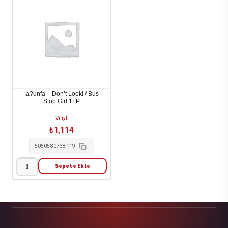
Chk
G
Chk)
-
-
House
Wallop
of
(Color
Sugar
Vinyl)
1LP
2LP
adet
adet
.a?unfa – Don’t Look! / Bus
Stop Girl 1LP
Vinyl
₺
1,114
5050580738119
Sepete Ekle
.a?
unfa
-
Don't
Look!