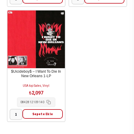
(Sandy)
†††
Alex
(Crosses)
G
-
-
Permanent.radiant
Rocket
(Indie
2LP
Exclusive
adet
Dayglo
Green
Vinyl)
1LP
$Uicideboy$ – I Want To Die In
New Orleans 1-LP
adet
USA top Sales, Vinyl
₺
2,097
0842812109140
Sepete Ekle
$Uicideboy$
-
I