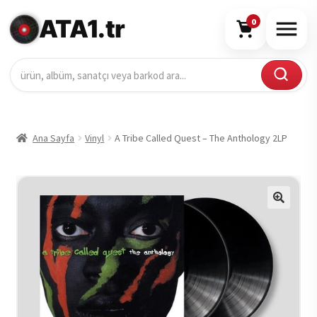
ATA1.tr
0
Ana Sayfa
Vinyl
A Tribe Called Quest – The Anthology 2LP
🔍