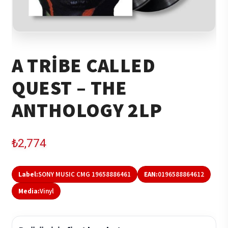
A TRIBE CALLED
QUEST – THE
ANTHOLOGY 2LP
₺
2,774
Label:
SONY MUSIC CMG 19658886461
EAN:
0196588864612
Media:
Vinyl