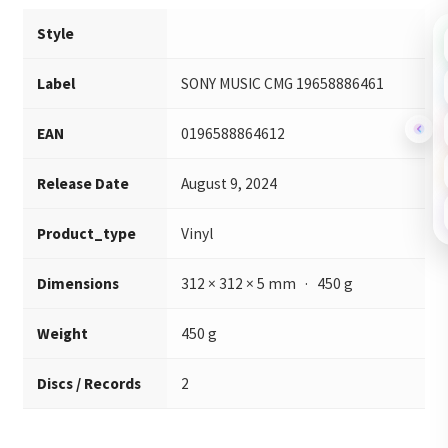
Style
Label
SONY MUSIC CMG 19658886461
EAN
0196588864612
Release Date
August 9, 2024
Product_type
Vinyl
Dimensions
312 × 312 × 5 mm · 450 g
Weight
450 g
Discs / Records
2