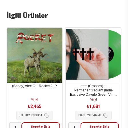
İlgili Ürünler
(Sandy) Alex G – Rocket 2LP
††† (Crosses) –
Permanent.radiant (Indie
Exclusive Dayglo Green Vinyl)
1LP
Vinyl
Vinyl
₺
2,465
₺
1,681
0887828039814
0093624858478
Sepete Ekle
Sepete Ekle