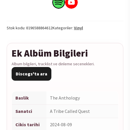
-
Search
Search
The
this
this
Anthology
product
product
2LP
on
on
Stok kodu:
Kategoriler:
Vinyl
0196588864612
adet
Spotify
YouTube
Ek Albüm Bilgileri
Album bilgileri, tracklist ve dinleme secenekleri.
Discogs'ta ara
Baslik
The Anthology
Sanatci
A Tribe Called Quest
Cikis tarihi
2024-08-09