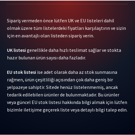
Want
To
Sipariş vermeden önce lütfen UK ve EU listeleri dahil
Die
olmak üzere tüm listelerdeki fiyatları karşılaştırın ve sizin
In
için en avantajlı olan listeden sipariş verin.
New
Orleans
UK listesi
genellikle daha hızlı teslimat sağlar ve stokta
1-
hazır bulunan ürün sayısı daha fazladır.
LP
adet
EU stok listesi
ise adet olarak daha az stok sunmasına
rağmen, ürün çeşitliliği açısından çok daha geniş bir
yelpazeye sahiptir. Sitede henüz listelenmemiş, ancak
tedarik edilebilen ürünler de bulunmaktadır. Bu ürünler
veya güncel EU stok listesi hakkında bilgi almak için lütfen
bizimle iletişime geçerek liste veya detaylı bilgi talep edin.