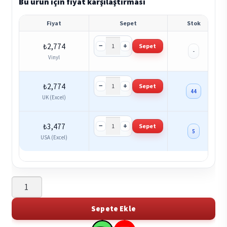
Bu ürün için fiyat karşılaştırması
Fiyat
Sepet
Stok
−
+
₺
2,774
Sepet
-
Vinyl
−
+
₺
2,774
Sepet
44
UK (Excel)
−
+
₺
3,477
Sepet
5
USA (Excel)
A
Tribe
Called
Sepete Ekle
Quest