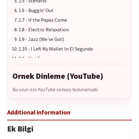
1.5 - Scenario
1.6 - Buggin' Out
1.7 - If the Papes Come
1.8 - Electric Relaxation
1.9 - Jazz (We've Got)
1.10 - I Left My Wallet In El Segundo
2.1 - Hot Sex
2.2 - Oh My God
Ornek Dinleme (YouTube)
2.3 - Stressed Out
2.4 - Luck of Lucien
Bu urun icin YouTube sonucu bulunamadi.
2.5 - Description of a Fool
2.6 - Keeping It Moving
2.7 - Find a Way
2.8 - Sucka Nigga
Ek Bilgi
2.9 - Vivrant Thing