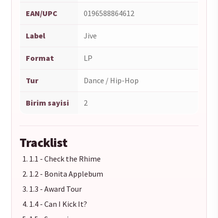
EAN/UPC
0196588864612
Label
Jive
Format
LP
Tur
Dance / Hip-Hop
Birim sayisi
2
Tracklist
1.1 - Check the Rhime
1.2 - Bonita Applebum
1.3 - Award Tour
1.4 - Can I Kick It?