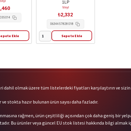
Vinyl
1LP
,460
Vinyl
₺
2,332
035014
0634457828018
Sepete Ekle
Sepete Ekle
0
Stars
-
Blowing
On
A
Marshmallow
In
 dahil olmak üzere tüm listelerdeki fiyatları karşılaştırın ve sizin i
Perpetuity
1LP
 ve stokta hazır bulunan ürün sayısı daha fazladır.
adet
nmasına rağmen, ürün çeşitliliği açısından çok daha geniş bir yel
dır. Bu ürünler veya güncel EU stok listesi hakkında bilgi almak iç