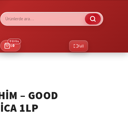
Ara:
0 ürün
₺
0
Full
HIM – GOOD
ICA 1LP