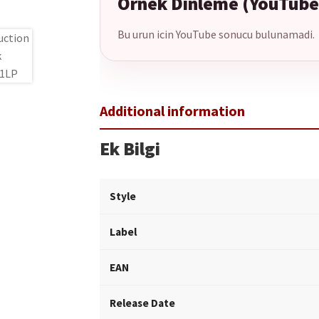
Ornek Dinleme (YouTube
Bu urun icin YouTube sonucu bulunamadi.
Ek Bilgi
Style
Label
EAN
Release Date