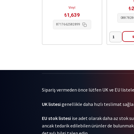
₺
2
Vinyl
₺
1,639
0887828
8717662582899
Alex
G
-
Beach
Music
1LP
adet
Sipariş vermeden önce lütfen UK ve EU listeleri
UK listesi
genellikle daha hızlı teslimat sağlar
EU stok listesi
ise adet olarak daha az stok su
ancak tedarik edilebilen ürünler de bulunmakta
detaylı bilgi talep edin.