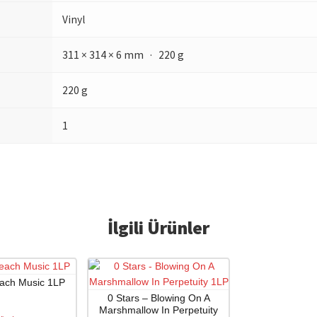
Vinyl
311 × 314 × 6 mm · 220 g
220 g
1
İlgili Ürünler
each Music 1LP
0 Stars – Blowing On A
Marshmallow In Perpetuity