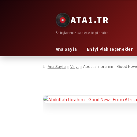
Dolaşıma
İçeriğe
ATA1.TR
geç
geç
Satışlarımız sadece toptandır.
Ana Sayfa
En iyi Plak seçenekler
Ana Sayfa
Vinyl
Abdullah Ibrahim – Good News