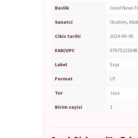
Baslik
Good News Fr
Sanatci
Ibrahim, Abd
Cikis tarihi
2024-09-06
EAN/UPC
07675222048
Label
Enja
Format
LP
Tur
Jazz
Birim sayisi
1