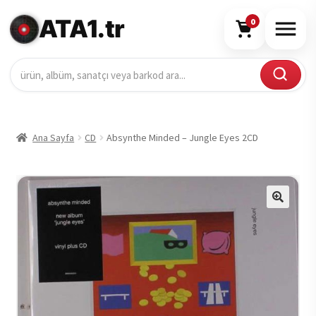
ATA1.tr
0
Ana Sayfa
CD
Absynthe Minded – Jungle Eyes 2CD
🔍