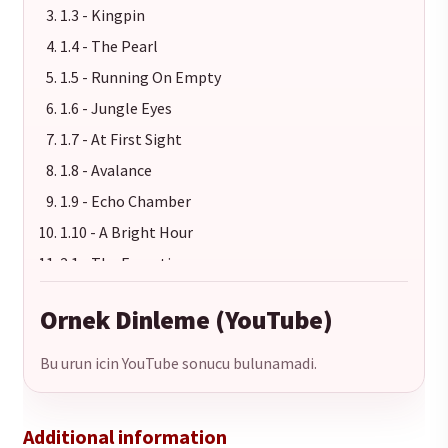
1.3 - Kingpin
1.4 - The Pearl
1.5 - Running On Empty
1.6 - Jungle Eyes
1.7 - At First Sight
1.8 - Avalance
1.9 - Echo Chamber
1.10 - A Bright Hour
2.1 - The Execution
2.2 - Beam
Ornek Dinleme (YouTube)
2.3 - Kingpin
2.4 - The Pearl
Bu urun icin YouTube sonucu bulunamadi.
2.5 - Running On Empty
2.6 - Jungle Eyes