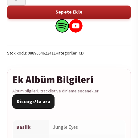
Minded
-
Sepete Ekle
Jungle
Eyes
Search
Search
2CD
this
this
adet
product
product
on
on
Stok kodu:
Kategoriler:
CD
0889854622411
Spotify
YouTube
Ek Albüm Bilgileri
Album bilgileri, tracklist ve dinleme secenekleri.
Discogs'ta ara
Baslik
Jungle Eyes