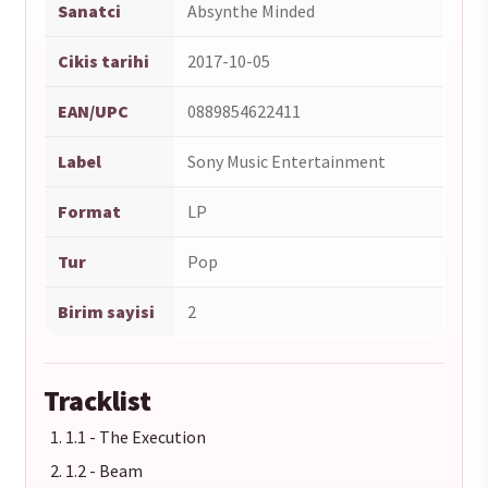
Sanatci
Absynthe Minded
Cikis tarihi
2017-10-05
EAN/UPC
0889854622411
Label
Sony Music Entertainment
Format
LP
Tur
Pop
Birim sayisi
2
Tracklist
1.1 - The Execution
1.2 - Beam