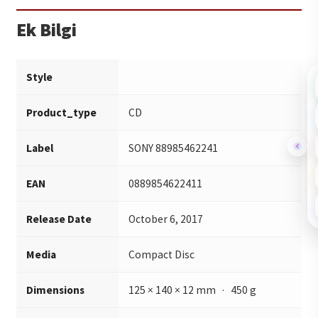
2.7 - At First Sight
2.8 - Avalanche
Ek Bilgi
2.9 - Echo Chamber
2.10 - A Bright Hour
Style
Product_type
CD
Label
SONY 88985462241
EAN
0889854622411
Release Date
October 6, 2017
Media
Compact Disc
Dimensions
125 × 140 × 12 mm · 450 g