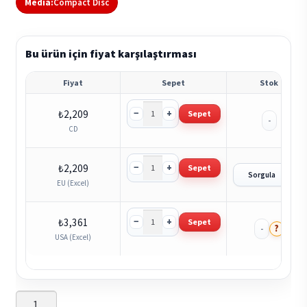
Media:
Compact Disc
Bu ürün için fiyat karşılaştırması
Fiyat
Sepet
Stok
−
+
₺
2,209
Sepet
-
CD
−
+
₺
2,209
Sepet
?
Sorgula
EU (Excel)
−
+
₺
3,361
Sepet
?
-
USA (Excel)
Absynthe