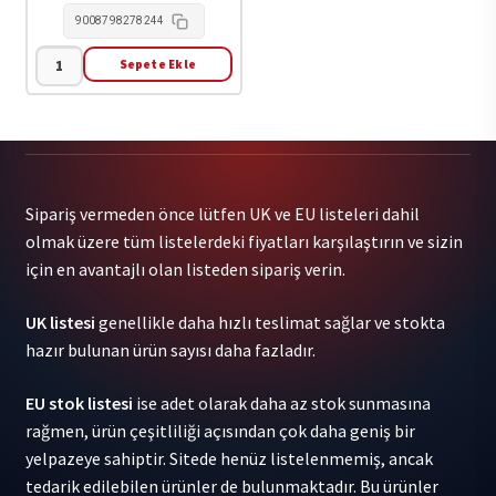
Vinyl)
9008798278244
1CD
Sepete Ekle
adet
Oyvind
Holm
-
After
The
Sipariş vermeden önce lütfen UK ve EU listeleri dahil
Bees
olmak üzere tüm listelerdeki fiyatları karşılaştırın ve sizin
(Coloured
için en avantajlı olan listeden sipariş verin.
Vinyl)
1CD
UK listesi
genellikle daha hızlı teslimat sağlar ve stokta
adet
hazır bulunan ürün sayısı daha fazladır.
EU stok listesi
ise adet olarak daha az stok sunmasına
rağmen, ürün çeşitliliği açısından çok daha geniş bir
yelpazeye sahiptir. Sitede henüz listelenmemiş, ancak
tedarik edilebilen ürünler de bulunmaktadır. Bu ürünler