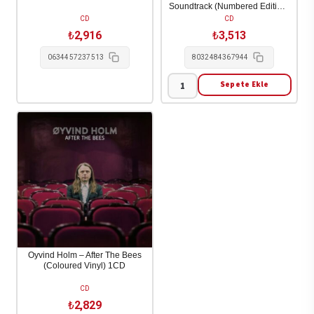
Soundtrack (Numbered Edition)
(Trasparent Green Vinyl) 1CD
CD
CD
₺
2,916
₺
3,513
0634457237513
8032484367944
Sepete Ekle
Armando
Trovajoli
-
Dramma
Della
Gelosia
-
Original
Soundtrack
(Numbered
Oyvind Holm – After The Bees
(Coloured Vinyl) 1CD
Edition)
(Trasparent
CD
Green
₺
2,829