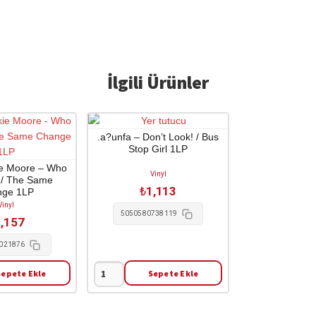
İlgili Ürünler
.a?unfa – Don’t Look! / Bus
Stop Girl 1LP
ie Moore – Who
Vinyl
 / The Same
₺
1,113
nge 1LP
Vinyl
5050580738119
,157
021876
Sepete Ekle
Sepete Ekle
.a?
unfa
-