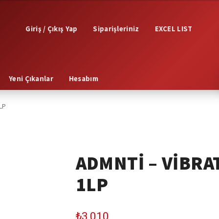
Giriş / Çıkış Yap
Siparişleriniz
EXCEL LIST
Yeni Çıkanlar
Hesabım
1LP
ADMNTI – VIBRA
1LP
₺
3,010