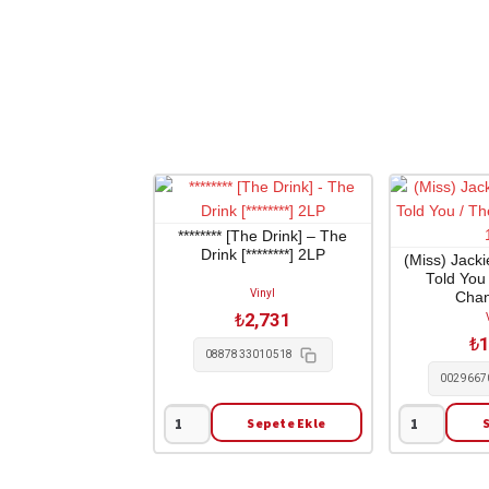
******** [The Drink] – The
Drink [********] 2LP
(Miss) Jack
Told You
Vinyl
Cha
₺
2,731
₺
1
0887833010518
0029667
Sepete Ekle
********
(Miss)
[The
Jackie
Drink]
Moore