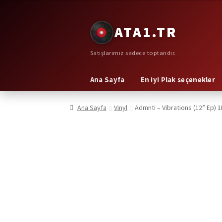
Dolaşıma
İçeriğe
ATA1.TR
geç
geç
Satışlarımız sadece toptandır.
Ana Sayfa
En iyi Plak seçenekler
Ana Sayfa
Vinyl
Admnti – Vibrations (12” Ep) 