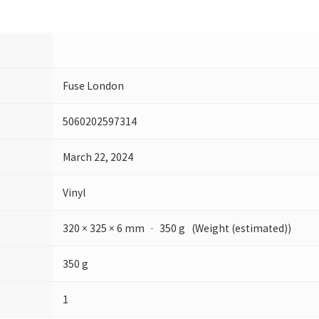
Fuse London
5060202597314
March 22, 2024
Vinyl
320 × 325 × 6 mm · 350 g (Weight (estimated))
350 g
1