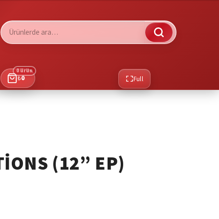
Ara:
0 ürün
₺
0
Full
TIONS (12” EP)