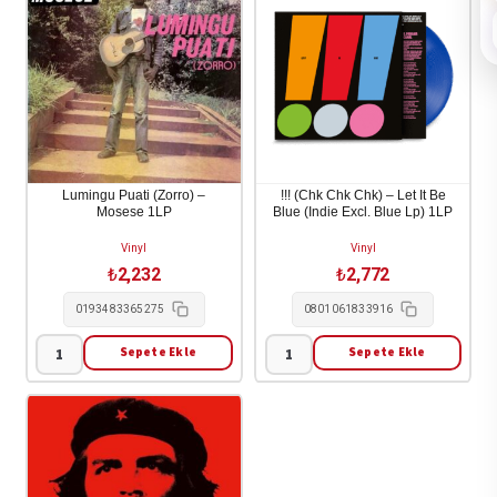
Lumingu Puati (Zorro) –
!!! (Chk Chk Chk) – Let It Be
Mosese 1LP
Blue (Indie Excl. Blue Lp) 1LP
Vinyl
Vinyl
₺
2,232
₺
2,772
0193483365275
0801061833916
Sepete Ekle
Sepete Ekle
Lumingu
!!!
Puati
(Chk
(Zorro)
Chk
-
Chk)
Mosese
-