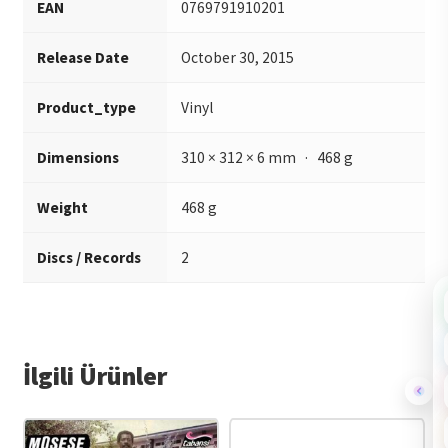
EAN
0769791910201
Release Date
October 30, 2015
Product_type
Vinyl
Dimensions
310 × 312 × 6 mm · 468 g
Weight
468 g
Discs / Records
2
İlgili Ürünler