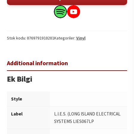
Coherent
Abstractions
Search
Search
2LP
this
this
adet
product
product
on
on
Stok kodu:
Kategoriler:
Vinyl
0769791910201
Spotify
YouTube
Ek Bilgi
Style
Label
L.I.E.S. (LONG ISLAND ELECTRICAL
SYSTEMS LIES067LP