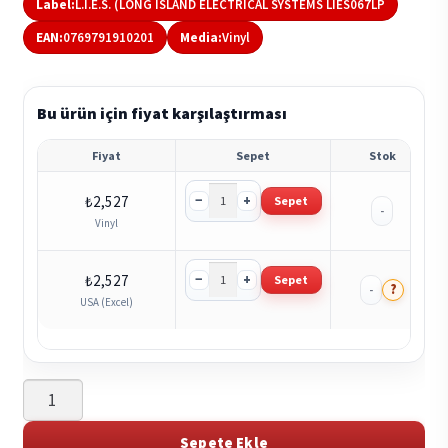
Label:
L.I.E.S. (LONG ISLAND ELECTRICAL SYSTEMS LIES067LP
EAN:
0769791910201
Media:
Vinyl
Bu ürün için fiyat karşılaştırması
Fiyat
Sepet
Stok
−
+
₺
2,527
Sepet
-
Vinyl
−
+
₺
2,527
Sepet
?
-
USA (Excel)
Admx-
71
-
Sepete Ekle