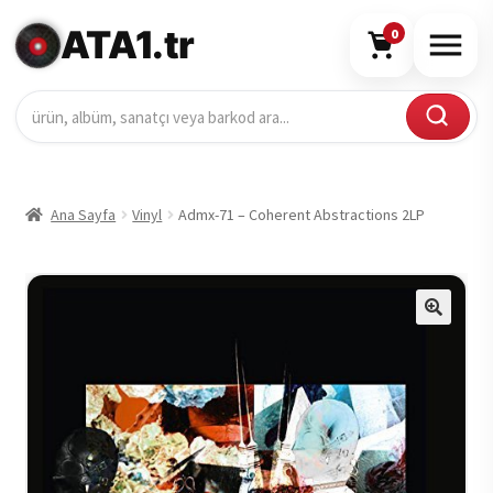
ATA1.tr
0
Ana Sayfa
Vinyl
Admx-71 – Coherent Abstractions 2LP
🔍