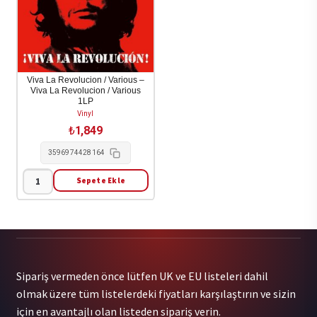
1LP
Let
adet
It
Be
Blue
(Indie
Viva La Revolucion / Various –
Viva La Revolucion / Various
Excl.
1LP
Blue
Vinyl
Lp)
₺
1,849
1LP
3596974428164
adet
Sepete Ekle
Viva
La
Revolucion
/
Various
Sipariş vermeden önce lütfen UK ve EU listeleri dahil
-
olmak üzere tüm listelerdeki fiyatları karşılaştırın ve sizin
Viva
için en avantajlı olan listeden sipariş verin.
La