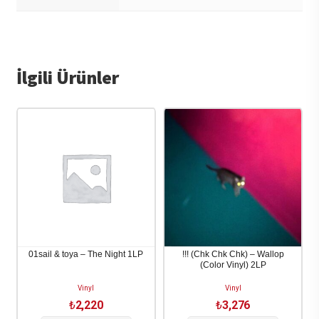
İlgili Ürünler
01sail & toya – The Night 1LP
!!! (Chk Chk Chk) – Wallop
(Color Vinyl) 2LP
Vinyl
Vinyl
₺
2,220
₺
3,276