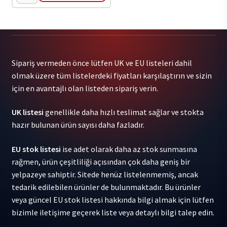
Viva
La
Revolucion
/
Various
Sipariş vermeden önce lütfen UK ve EU listeleri dahil
-
olmak üzere tüm listelerdeki fiyatları karşılaştırın ve sizin
Viva
için en avantajlı olan listeden sipariş verin.
La
Revolucion
UK listesi
genellikle daha hızlı teslimat sağlar ve stokta
/
hazır bulunan ürün sayısı daha fazladır.
Various
1LP
EU stok listesi
ise adet olarak daha az stok sunmasına
adet
rağmen, ürün çeşitliliği açısından çok daha geniş bir
yelpazeye sahiptir. Sitede henüz listelenmemiş, ancak
tedarik edilebilen ürünler de bulunmaktadır. Bu ürünler
veya güncel EU stok listesi hakkında bilgi almak için lütfen
bizimle iletişime geçerek liste veya detaylı bilgi talep edin.