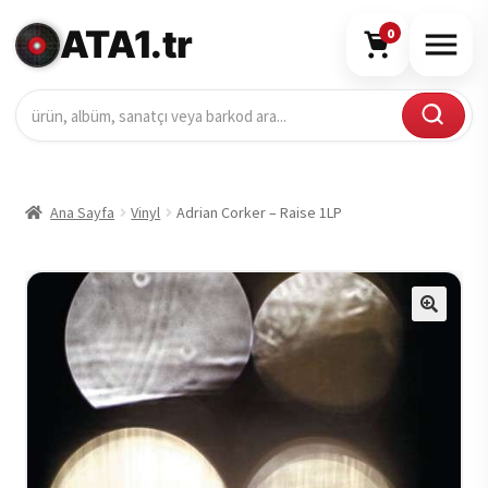
ATA1.tr
0
Ana Sayfa
Vinyl
Adrian Corker – Raise 1LP
🔍