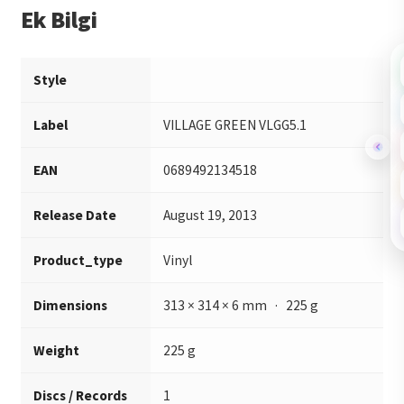
Ek Bilgi
Style
Label
VILLAGE GREEN VLGG5.1
EAN
0689492134518
Release Date
August 19, 2013
Product_type
Vinyl
Dimensions
313 × 314 × 6 mm · 225 g
Weight
225 g
Discs / Records
1