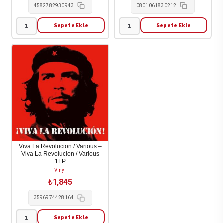
4582782930943
0801061830212
Sepete Ekle
Sepete Ekle
01sail
!!!
&
(Chk
toya
Chk
-
Chk)
The
-
Night
Wallop
1LP
(Color
adet
Vinyl)
2LP
adet
Viva La Revolucion / Various –
Viva La Revolucion / Various
1LP
Vinyl
₺
1,845
3596974428164
Sepete Ekle