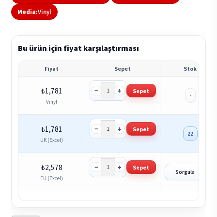
Media:
Vinyl
Bu ürün için fiyat karşılaştırması
Fiyat
Sepet
Stok
−
+
₺
1,781
Sepet
-
Vinyl
−
+
₺
1,781
Sepet
22
UK (Excel)
−
+
₺
2,578
Sepet
?
Sorgula
EU (Excel)