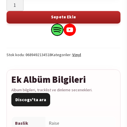
Adrian
Corker
-
Sepete Ekle
Raise
1LP
Search
Search
adet
this
this
product
product
on
on
Stok kodu:
Kategoriler:
Vinyl
0689492134518
Spotify
YouTube
Ek Albüm Bilgileri
Album bilgileri, tracklist ve dinleme secenekleri.
Discogs'ta ara
Baslik
Raise