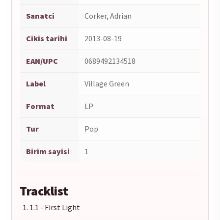
Sanatci
Corker, Adrian
Cikis tarihi
2013-08-19
EAN/UPC
0689492134518
Label
Village Green
Format
LP
Tur
Pop
Birim sayisi
1
Tracklist
1.1 - First Light