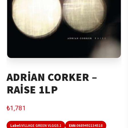
ADRIAN CORKER –
RAISE 1LP
₺
1,781
Label:
VILLAGE GREEN VLGG5.1
EAN:
0689492134518