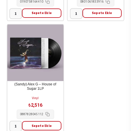
0190758164410
0801061833916
Sepete Ekle
Sepete Ekle
77
!!!
-
(Chk
Bright
Chk
Gloom
Chk)
2LP
-
adet
Let
It
Be
Blue
(Indie
(Sandy) Alex G – House of
Sugar 1LP
Excl.
Blue
Vinyl
Lp)
₺
2,516
1LP
0887828045112
adet
Sepete Ekle
(Sandy)