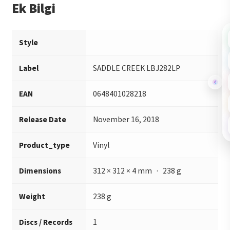
Ek Bilgi
Style
Label
SADDLE CREEK LBJ282LP
EAN
0648401028218
Release Date
November 16, 2018
Product_type
Vinyl
Dimensions
312 × 312 × 4 mm · 238 g
Weight
238 g
Discs / Records
1