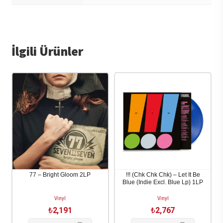
İlgili Ürünler
77 – Bright Gloom 2LP
!!! (Chk Chk Chk) – Let It Be
Blue (Indie Excl. Blue Lp) 1LP
Vinyl
Vinyl
₺
2,191
₺
2,767