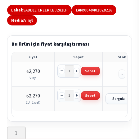
Label:
SADDLE CREEK LBJ282LP
EAN:
0648401028218
Media:
Vinyl
Bu ürün için fiyat karşılaştırması
Fiyat
Sepet
Stok
−
+
₺
2,270
Sepet
-
Vinyl
−
+
₺
2,270
Sepet
?
Sorgula
EU (Excel)
Adrianne
Lenker