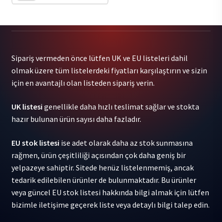
Alex
G
-
House
Sipariş vermeden önce lütfen UK ve EU listeleri dahil
of
olmak üzere tüm listelerdeki fiyatları karşılaştırın ve sizin
Sugar
için en avantajlı olan listeden sipariş verin.
1LP
adet
UK listesi
genellikle daha hızlı teslimat sağlar ve stokta
hazır bulunan ürün sayısı daha fazladır.
EU stok listesi
ise adet olarak daha az stok sunmasına
rağmen, ürün çeşitliliği açısından çok daha geniş bir
yelpazeye sahiptir. Sitede henüz listelenmemiş, ancak
tedarik edilebilen ürünler de bulunmaktadır. Bu ürünler
veya güncel EU stok listesi hakkında bilgi almak için lütfen
bizimle iletişime geçerek liste veya detaylı bilgi talep edin.