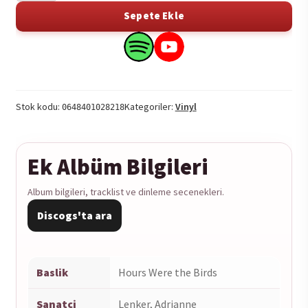
-
Sepete Ekle
Hours
Were
Search
Search
the
this
this
Birds
product
product
1LP
on
on
Stok kodu:
Kategoriler:
Vinyl
0648401028218
adet
Spotify
YouTube
Ek Albüm Bilgileri
Album bilgileri, tracklist ve dinleme secenekleri.
Discogs'ta ara
Baslik
Hours Were the Birds
Sanatci
Lenker, Adrianne