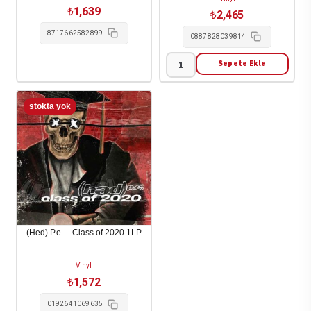
₺
1,639
₺
2,465
8717662582899
0887828039814
Sepete Ekle
(Sandy)
Alex
G
-
Rocket
2LP
adet
(Hed) P.e. – Class of 2020 1LP
Vinyl
₺
1,572
0192641069635