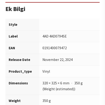
Ek Bilgi
Style
Label
4AD 4AD0794SE
EAN
0191400079472
Release Date
November 22, 2024
Product_type
Vinyl
Dimensions
320 × 325 × 6 mm · 350 g
(Weight (estimated))
Weight
350 g