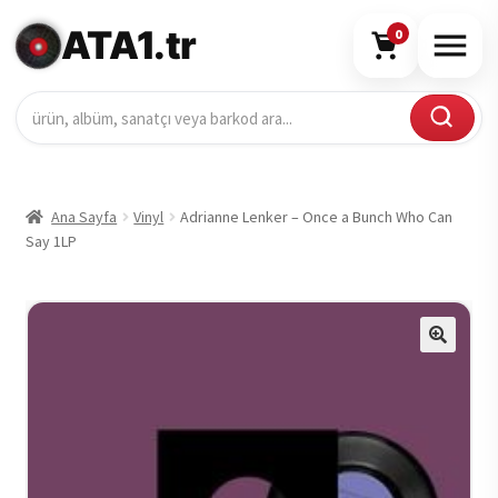
ATA1.tr
0
Ana Sayfa
Vinyl
Adrianne Lenker – Once a Bunch Who Can
Say 1LP
🔍