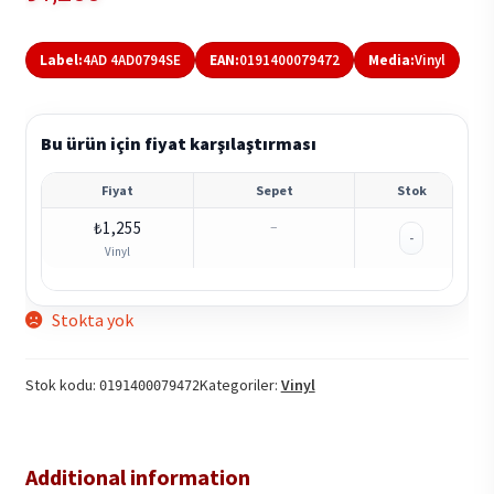
Label:
4AD 4AD0794SE
EAN:
0191400079472
Media:
Vinyl
Bu ürün için fiyat karşılaştırması
Fiyat
Sepet
Stok
₺
1,255
–
-
Vinyl
Stokta yok
Stok kodu:
Kategoriler:
Vinyl
0191400079472