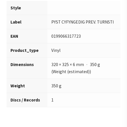
Style
Label
PYST CYFYNGEDIG PREV. TURNSTI
EAN
0199066317723
Product_type
Vinyl
Dimensions
320 × 325 × 6 mm · 350 g
(Weight (estimated))
Weight
350 g
Discs / Records
1