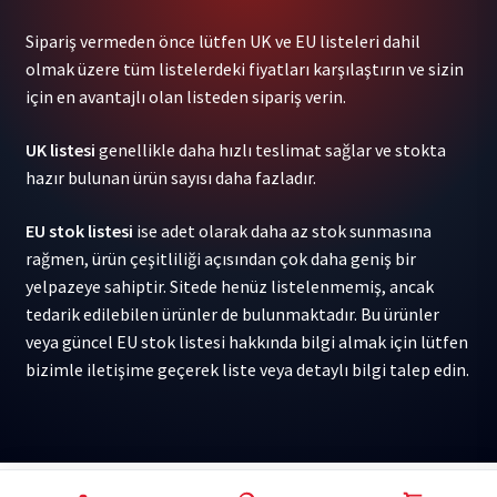
Who
Sipariş vermeden önce lütfen UK ve EU listeleri dahil
Told
olmak üzere tüm listelerdeki fiyatları karşılaştırın ve sizin
You
için en avantajlı olan listeden sipariş verin.
/
The
UK listesi
genellikle daha hızlı teslimat sağlar ve stokta
Same
hazır bulunan ürün sayısı daha fazladır.
Change
1LP
EU stok listesi
ise adet olarak daha az stok sunmasına
adet
rağmen, ürün çeşitliliği açısından çok daha geniş bir
yelpazeye sahiptir. Sitede henüz listelenmemiş, ancak
tedarik edilebilen ürünler de bulunmaktadır. Bu ürünler
veya güncel EU stok listesi hakkında bilgi almak için lütfen
bizimle iletişime geçerek liste veya detaylı bilgi talep edin.