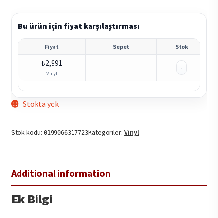
Bu ürün için fiyat karşılaştırması
Fiyat
Sepet
Stok
₺
2,991
–
-
Vinyl
Stokta yok
Stok kodu:
Kategoriler:
Vinyl
0199066317723
Ek Bilgi