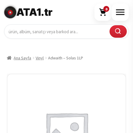
ATA1.tr
0
Ana Sayfa
Vinyl
Adwaith – Solas 1LP