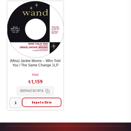
unfa
-
Don't
Look!
/
Bus
Stop
Girl
1LP
(Miss) Jackie Moore – Who Told
You / The Same Change 1LP
adet
Vinyl
₺
1,159
0029667021876
Sepete Ekle
(Miss)
Jackie
Moore
-