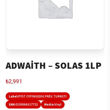
ADWAITH – SOLAS 1LP
₺
2,991
Label:
PYST CYFYNGEDIG PREV. TURNSTI
EAN:
0199066317723
Media:
Vinyl