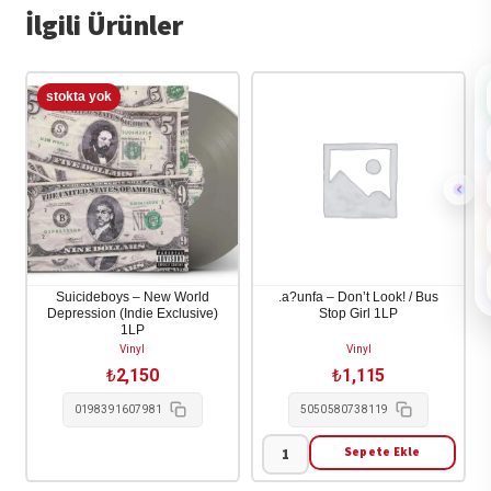
İlgili Ürünler
Suicideboys – New World
.a?unfa – Don’t Look! / Bus
Depression (Indie Exclusive)
Stop Girl 1LP
1LP
Vinyl
Vinyl
₺
2,150
₺
1,115
0198391607981
5050580738119
Sepete Ekle
.a?