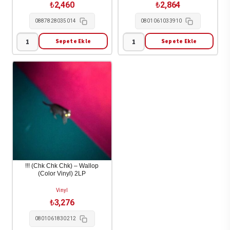
₺
2,460
₺
2,864
0887828035014
0801061033910
Sepete Ekle
Sepete Ekle
Alex
!!!
G
-
-
Let
Beach
It
Music
Be
1LP
Blue
adet
1LP
adet
!!! (Chk Chk Chk) – Wallop
(Color Vinyl) 2LP
Vinyl
₺
3,276
0801061830212