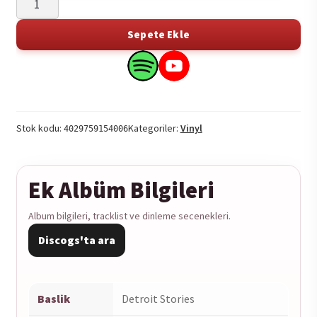
Cooper
-
Sepete Ekle
Detroit
Stories
Search
Search
2LP
this
this
adet
product
product
on
on
Stok kodu:
Kategoriler:
Vinyl
4029759154006
Spotify
YouTube
Ek Albüm Bilgileri
Album bilgileri, tracklist ve dinleme secenekleri.
Discogs'ta ara
Baslik
Detroit Stories