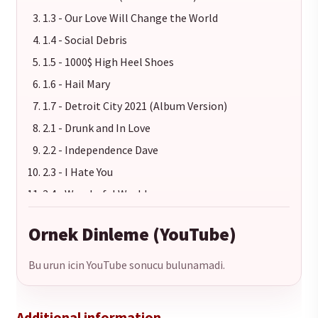
1.3 - Our Love Will Change the World
1.4 - Social Debris
1.5 - 1000$ High Heel Shoes
1.6 - Hail Mary
1.7 - Detroit City 2021 (Album Version)
2.1 - Drunk and In Love
2.2 - Independence Dave
2.3 - I Hate You
2.4 - Wonderful World
2.5 - Sister Anne (Album Version)
Ornek Dinleme (YouTube)
2.6 - Hanging By a Thread (Don't Give Up)
2.7 - Shut Up and Rock
Bu urun icin YouTube sonucu bulunamadi.
2.8 - East Side Story (Album Version)