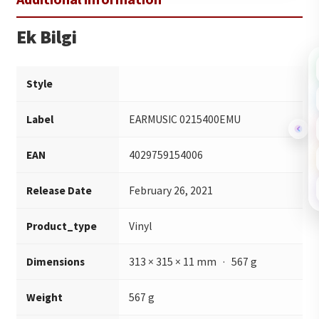
Ek Bilgi
Style
Label
EARMUSIC 0215400EMU
EAN
4029759154006
Release Date
February 26, 2021
Product_type
Vinyl
Dimensions
313 × 315 × 11 mm · 567 g
Weight
567 g