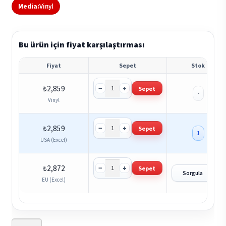
Media:
Vinyl
Bu ürün için fiyat karşılaştırması
Fiyat
Sepet
Stok
−
+
₺
2,859
Sepet
-
Vinyl
−
+
₺
2,859
Sepet
1
USA (Excel)
−
+
₺
2,872
Sepet
?
Sorgula
EU (Excel)
Alice