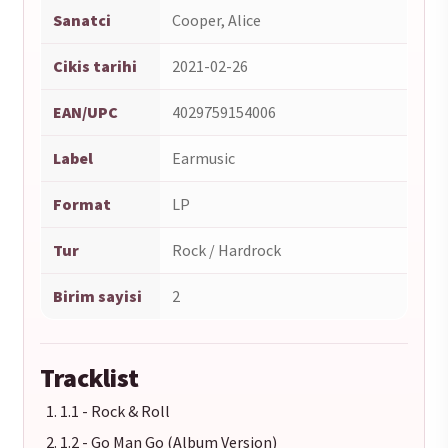
Sanatci
Cooper, Alice
Cikis tarihi
2021-02-26
EAN/UPC
4029759154006
Label
Earmusic
Format
LP
Tur
Rock / Hardrock
Birim sayisi
2
Tracklist
1.1 - Rock & Roll
1.2 - Go Man Go (Album Version)