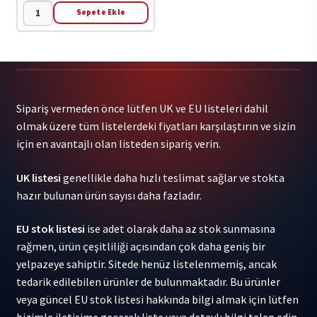
Sepete Ekle
!!!
(Chk
Chk
Chk)
-
Sipariş vermeden önce lütfen UK ve EU listeleri dahil
Wallop
olmak üzere tüm listelerdeki fiyatları karşılaştırın ve sizin
(Color
için en avantajlı olan listeden sipariş verin.
Vinyl)
2LP
UK listesi
genellikle daha hızlı teslimat sağlar ve stokta
adet
hazır bulunan ürün sayısı daha fazladır.
EU stok listesi
ise adet olarak daha az stok sunmasına
rağmen, ürün çeşitliliği açısından çok daha geniş bir
yelpazeye sahiptir. Sitede henüz listelenmemiş, ancak
tedarik edilebilen ürünler de bulunmaktadır. Bu ürünler
veya güncel EU stok listesi hakkında bilgi almak için lütfen