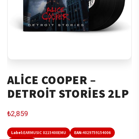
ALICE COOPER –
DETROIT STORIES 2LP
₺
2,859
Label:
EARMUSIC 0215400EMU
EAN:
4029759154006