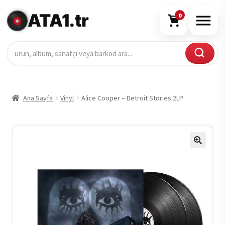
ATA1.tr
0
Ana Sayfa
Vinyl
Alice Cooper – Detroit Stories 2LP
🔍