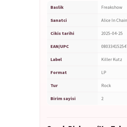
Baslik
Freakshow
Sanatci
Alice In Chai
Cikis tarihi
2025-04-25
EAN/UPC
08033415254
Label
Killer Kutz
Format
LP
Tur
Rock
Birim sayisi
2