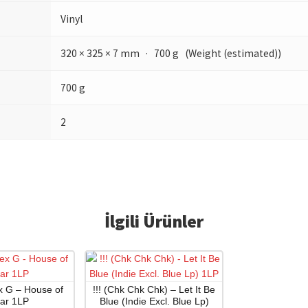
Vinyl
320 × 325 × 7 mm · 700 g (Weight (estimated))
700 g
2
İlgili Ürünler
x G – House of
!!! (Chk Chk Chk) – Let It Be
ar 1LP
Blue (Indie Excl. Blue Lp)