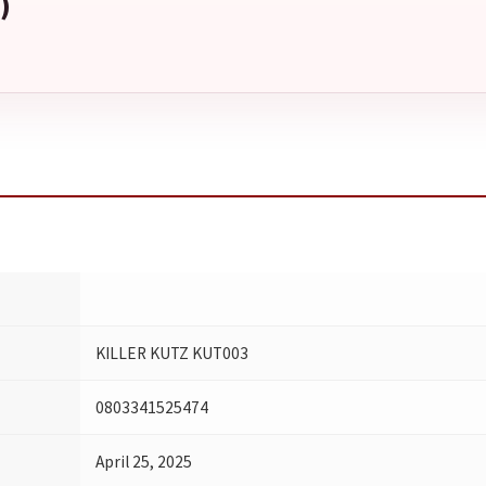
)
KILLER KUTZ KUT003
0803341525474
April 25, 2025