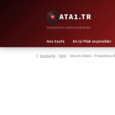
Dolaşıma
İçeriğe
ATA1.TR
geç
geç
Satışlarımız sadece toptandır.
Ana Sayfa
En iyi Plak seçenekler
Ana Sayfa
Vinyl
Alice In Chains – Freakshow 2