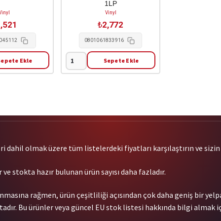
1LP
Vinyl
Vinyl
,521
₺
2,772
045112
0801061833916
Sepete Ekle
Sepete Ekle
!!!
(Chk
Chk
Chk)
-
Let
It
Be
 dahil olmak üzere tüm listelerdeki fiyatları karşılaştırın ve sizin i
Blue
(Indie
 ve stokta hazır bulunan ürün sayısı daha fazladır.
Excl.
Blue
nmasına rağmen, ürün çeşitliliği açısından çok daha geniş bir yel
Lp)
dır. Bu ürünler veya güncel EU stok listesi hakkında bilgi almak iç
1LP
adet