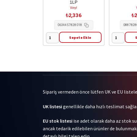
1LP
Vinyl
₺
2,336
₺
2
0634457828018
0887828
Sepete Ekle
0
(Sandy)
Stars
Alex
-
G
Blowing
-
On
House
A
of
Marshmallow
Sugar
In
1LP
Sipariş vermeden önce lütfen UK ve EU listeleri
Perpetuity
adet
1LP
UK listesi
genellikle daha hızlı teslimat sağlar
adet
EU stok listesi
ise adet olarak daha az stok su
ancak tedarik edilebilen ürünler de bulunmakta
detaylı bilgi talep edin.