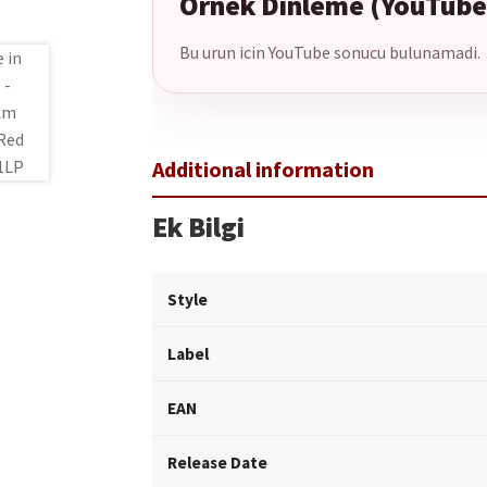
Ornek Dinleme (YouTube
Bu urun icin YouTube sonucu bulunamadi.
Ek Bilgi
Style
Label
EAN
Release Date