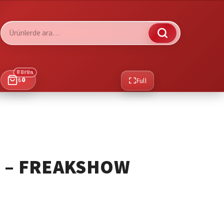
Ara:
0 ürün
₺
0
Full
S – FREAKSHOW